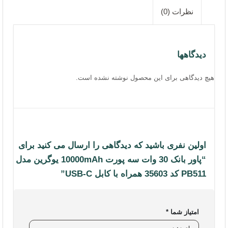
نظرات (0)
آدرس دفاتر گارانتی
سوالات متداول
دیدگاهها
شرایط و قوانین فروشگاه
هیچ دیدگاهی برای این محصول نوشته نشده است.
محصولات
تجهیزات شبکه خانگی و اداری
لوازم جانبی کامپیوتر
اولین نفری باشید که دیدگاهی را ارسال می کنید برای
هاب یوگرین
“پاور بانک 30 وات سه پورت 10000mAh یوگرین مدل
شارژر یوگرین
PB511 کد 35603 همراه با کابل USB-C”
کابل یوگرین
امتیاز شما
*
تجهیزات ذخیره سازی