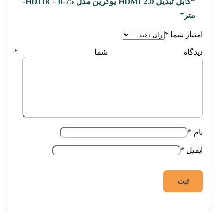
“کابل تبدیل HDMI 2.0 یوگرین مدل HD118 – 0-75-
متر”
امتیاز شما
*
دیدگاه شما
*
نام
*
ایمیل
*