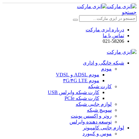
جستجو
درباره ایزی مارکت
تماس با ما
021-58206
شبکه خانگی و اداری
مودم
مودم ADSL و VDSL
مودم ۳G/۴G LTE
کارت شبکه
کارت شبکه وایرلس USB
کارت شبکه PCIe
لوازم جانبی شبکه
سوییچ شبکه
روتر و اکسس پوینت
توسعه دهنده وایرلس
لوازم جانبی کامپیوتر
موس و کیبورد