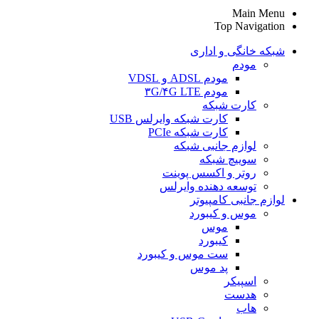
Main Menu
Top Navigation
شبکه خانگی و اداری
مودم
مودم ADSL و VDSL
مودم ۳G/۴G LTE
کارت شبکه
کارت شبکه وایرلس USB
کارت شبکه PCIe
لوازم جانبی شبکه
سوییچ شبکه
روتر و اکسس پوینت
توسعه دهنده وایرلس
لوازم جانبی کامپیوتر
موس و کیبورد
موس
کیبورد
ست موس و کیبورد
پد موس
اسپیکر
هدست
هاب