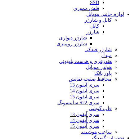
SSD
فلش مموری
لوازم جانبی موبایل
کابل و شارژر
کابل
شارژر
شارژر دیواری
شارژر رومیزی
شارژر فندکی
مبدل
هندزفری و هدست بلوتوثی
هولدر موبایل
پاور بانک
محافظ صفحه نمایش
سری آیفون 13
سری آیفون 14
سری آیفون 15
سری S22 سامسونگ
قاب گوشی
سری آیفون 13
سری آیفون 14
سری آیفون 15
ساعت هوشمند
تجهیزات گیمینگ