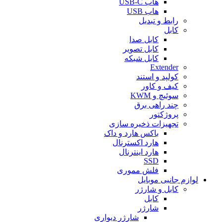
هاب USB-C
هاب USB
رابط و تبدیل
کابل
کابل صدا
کابل تصویر
کابل شبکه
Extender
کولپد و استند
کیف و کاور
سوئیچ و KWM
چند راهی برق
پروژکتور
تجهیزات ذخیره سازی
باکس هارد و داک
هارد اکسترنال
هارد اینترنال
SSD
فلش مموری
لوازم جانبی موبایل
کابل و شارژر
کابل
شارژر
شارژر دیواری