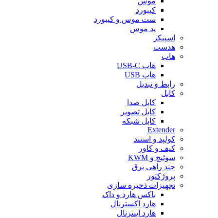
موس
کیبورد
ست موس و کیبورد
پد موس
اسپیکر
هدست
هاب
هاب USB-C
هاب USB
رابط و تبدیل
کابل
کابل صدا
کابل تصویر
کابل شبکه
Extender
کولپد و استند
کیف و کاور
سوئیچ و KWM
چند راهی برق
پروژکتور
تجهیزات ذخیره سازی
باکس هارد و داک
هارد اکسترنال
هارد اینترنال