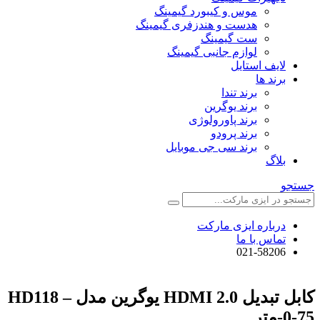
موس و کیبورد گیمینگ
هدست و هندزفری گیمینگ
ست گیمینگ
لوازم جانبی گیمینگ
لایف استایل
برند ها
برند تندا
برند یوگرین
برند پاورولوژی
برند پرودو
برند سی جی موبایل
بلاگ
جستجو
درباره ایزی مارکت
تماس با ما
021-58206
کابل تبدیل HDMI 2.0 یوگرین مدل HD118 –
0-75-متر