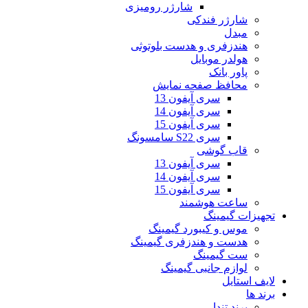
شارژر رومیزی
شارژر فندکی
مبدل
هندزفری و هدست بلوتوثی
هولدر موبایل
پاور بانک
محافظ صفحه نمایش
سری آیفون 13
سری آیفون 14
سری آیفون 15
سری S22 سامسونگ
قاب گوشی
سری آیفون 13
سری آیفون 14
سری آیفون 15
ساعت هوشمند
تجهیزات گیمینگ
موس و کیبورد گیمینگ
هدست و هندزفری گیمینگ
ست گیمینگ
لوازم جانبی گیمینگ
لایف استایل
برند ها
برند تندا