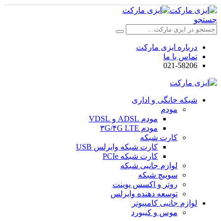
جستجو
درباره ایزی مارکت
تماس با ما
021-58206
شبکه خانگی و اداری
مودم
مودم ADSL و VDSL
مودم ۳G/۴G LTE
کارت شبکه
کارت شبکه وایرلس USB
کارت شبکه PCIe
لوازم جانبی شبکه
سوییچ شبکه
روتر و اکسس پوینت
توسعه دهنده وایرلس
لوازم جانبی کامپیوتر
موس و کیبورد