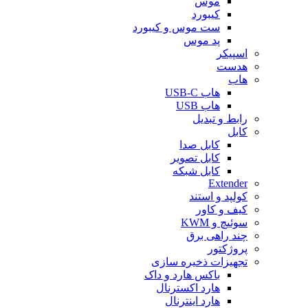
موس
کیبورد
ست موس و کیبورد
پد موس
اسپیکر
هدست
هاب
هاب USB-C
هاب USB
رابط و تبدیل
کابل
کابل صدا
کابل تصویر
کابل شبکه
Extender
کولپد و استند
کیف و کاور
سوئیچ و KWM
چند راهی برق
پروژکتور
تجهیزات ذخیره سازی
باکس هارد و داک
هارد اکسترنال
هارد اینترنال