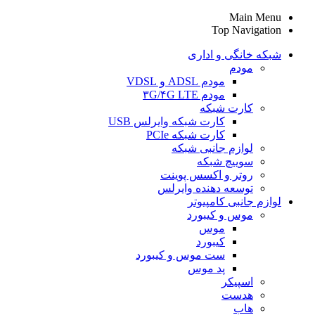
Main Menu
Top Navigation
شبکه خانگی و اداری
مودم
مودم ADSL و VDSL
مودم ۳G/۴G LTE
کارت شبکه
کارت شبکه وایرلس USB
کارت شبکه PCIe
لوازم جانبی شبکه
سوییچ شبکه
روتر و اکسس پوینت
توسعه دهنده وایرلس
لوازم جانبی کامپیوتر
موس و کیبورد
موس
کیبورد
ست موس و کیبورد
پد موس
اسپیکر
هدست
هاب