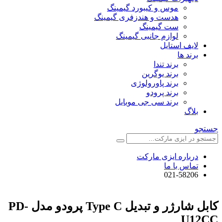
موس و کیبورد گیمینگ
هدست و هندزفری گیمینگ
ست گیمینگ
لوازم جانبی گیمینگ
لایف استایل
برند ها
برند تندا
برند یوگرین
برند پاورولوژی
برند پرودو
برند سی جی موبایل
بلاگ
جستجو
درباره ایزی مارکت
تماس با ما
021-58206
کابل شارژر و تبدیل Type C پرودو مدل PD-
U12CC