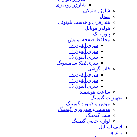
شارژر رومیزی
شارژر فندکی
مبدل
هندزفری و هدست بلوتوثی
هولدر موبایل
پاور بانک
محافظ صفحه نمایش
سری آیفون 13
سری آیفون 14
سری آیفون 15
سری S22 سامسونگ
قاب گوشی
سری آیفون 13
سری آیفون 14
سری آیفون 15
ساعت هوشمند
تجهیزات گیمینگ
موس و کیبورد گیمینگ
هدست و هندزفری گیمینگ
ست گیمینگ
لوازم جانبی گیمینگ
لایف استایل
برند ها