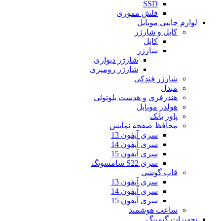
SSD
فلش مموری
لوازم جانبی موبایل
کابل و شارژر
کابل
شارژر
شارژر دیواری
شارژر رومیزی
شارژر فندکی
مبدل
هندزفری و هدست بلوتوثی
هولدر موبایل
پاور بانک
محافظ صفحه نمایش
سری آیفون 13
سری آیفون 14
سری آیفون 15
سری S22 سامسونگ
قاب گوشی
سری آیفون 13
سری آیفون 14
سری آیفون 15
ساعت هوشمند
تجهیزات گیمینگ