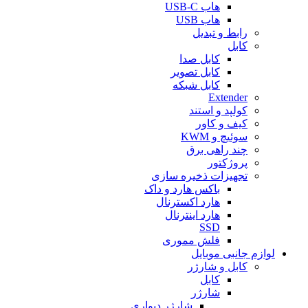
هاب USB-C
هاب USB
رابط و تبدیل
کابل
کابل صدا
کابل تصویر
کابل شبکه
Extender
کولپد و استند
کیف و کاور
سوئیچ و KWM
چند راهی برق
پروژکتور
تجهیزات ذخیره سازی
باکس هارد و داک
هارد اکسترنال
هارد اینترنال
SSD
فلش مموری
لوازم جانبی موبایل
کابل و شارژر
کابل
شارژر
شارژر دیواری