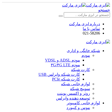
جستجو
درباره ایزی مارکت
تماس با ما
021-58206
شبکه خانگی و اداری
مودم
مودم ADSL و VDSL
مودم ۳G/۴G LTE
کارت شبکه
کارت شبکه وایرلس USB
کارت شبکه PCIe
لوازم جانبی شبکه
سوییچ شبکه
روتر و اکسس پوینت
توسعه دهنده وایرلس
لوازم جانبی کامپیوتر
موس و کیبورد