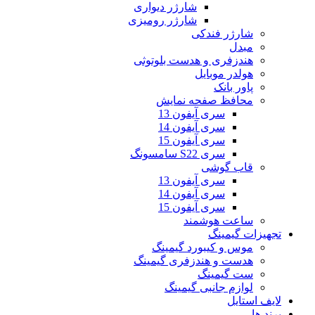
شارژر دیواری
شارژر رومیزی
شارژر فندکی
مبدل
هندزفری و هدست بلوتوثی
هولدر موبایل
پاور بانک
محافظ صفحه نمایش
سری آیفون 13
سری آیفون 14
سری آیفون 15
سری S22 سامسونگ
قاب گوشی
سری آیفون 13
سری آیفون 14
سری آیفون 15
ساعت هوشمند
تجهیزات گیمینگ
موس و کیبورد گیمینگ
هدست و هندزفری گیمینگ
ست گیمینگ
لوازم جانبی گیمینگ
لایف استایل
برند ها