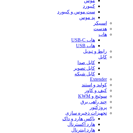
موس
کیبورد
ست موس و کیبورد
پد موس
اسپیکر
هدست
هاب
هاب USB-C
هاب USB
رابط و تبدیل
کابل
کابل صدا
کابل تصویر
کابل شبکه
Extender
کولپد و استند
کیف و کاور
سوئیچ و KWM
چند راهی برق
پروژکتور
تجهیزات ذخیره سازی
باکس هارد و داک
هارد اکسترنال
هارد اینترنال