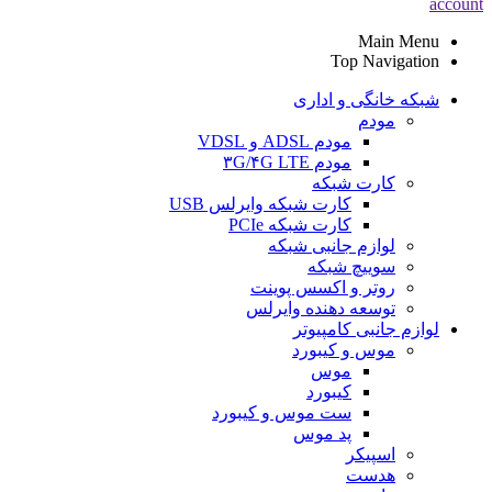
account
Main Menu
Top Navigation
شبکه خانگی و اداری
مودم
مودم ADSL و VDSL
مودم ۳G/۴G LTE
کارت شبکه
کارت شبکه وایرلس USB
کارت شبکه PCIe
لوازم جانبی شبکه
سوییچ شبکه
روتر و اکسس پوینت
توسعه دهنده وایرلس
لوازم جانبی کامپیوتر
موس و کیبورد
موس
کیبورد
ست موس و کیبورد
پد موس
اسپیکر
هدست