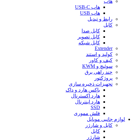
هاب
هاب USB-C
هاب USB
رابط و تبدیل
کابل
کابل صدا
کابل تصویر
کابل شبکه
Extender
کولپد و استند
کیف و کاور
سوئیچ و KWM
چند راهی برق
پروژکتور
تجهیزات ذخیره سازی
باکس هارد و داک
هارد اکسترنال
هارد اینترنال
SSD
فلش مموری
لوازم جانبی موبایل
کابل و شارژر
کابل
شارژر