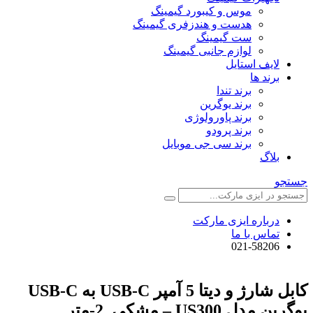
موس و کیبورد گیمینگ
هدست و هندزفری گیمینگ
ست گیمینگ
لوازم جانبی گیمینگ
لایف استایل
برند ها
برند تندا
برند یوگرین
برند پاورولوژی
برند پرودو
برند سی جی موبایل
بلاگ
جستجو
درباره ایزی مارکت
تماس با ما
021-58206
کابل شارژ و دیتا 5 آمپر USB-C به USB-C
یوگرین مدل US300 – مشکی, 2-متر