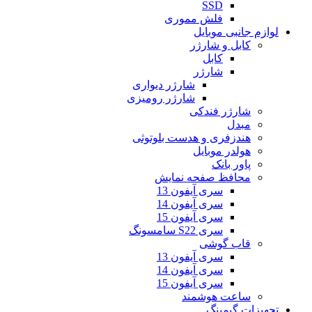
SSD
فلش مموری
لوازم جانبی موبایل
کابل و شارژر
کابل
شارژر
شارژر دیواری
شارژر رومیزی
شارژر فندکی
مبدل
هندزفری و هدست بلوتوثی
هولدر موبایل
پاور بانک
محافظ صفحه نمایش
سری آیفون 13
سری آیفون 14
سری آیفون 15
سری S22 سامسونگ
قاب گوشی
سری آیفون 13
سری آیفون 14
سری آیفون 15
ساعت هوشمند
تجهیزات گیمینگ