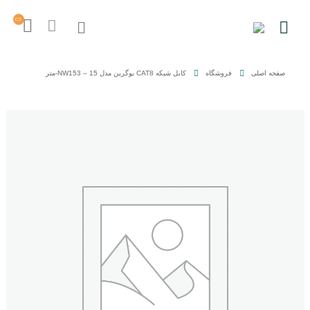
صفحه اصلی
فروشگاه
کابل شبکه CAT8 یوگرین مدل NW153 – 15-متر