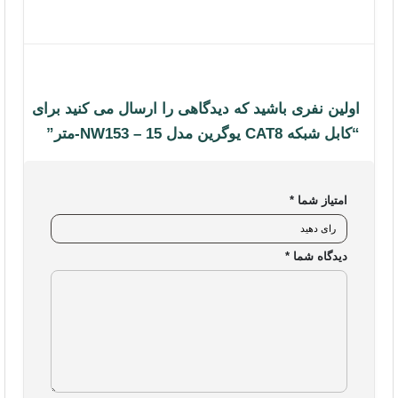
سوالات متداول
شرایط و قوانین فروشگاه
محصولات
اولین نفری باشید که دیدگاهی را ارسال می کنید برای
“کابل شبکه CAT8 یوگرین مدل NW153 – 15-متر”
تجهیزات شبکه خانگی و اداری
لوازم جانبی کامپیوتر
امتیاز شما
*
هاب یوگرین
شارژر یوگرین
دیدگاه شما
*
کابل یوگرین
تجهیزات ذخیره سازی
تجهیزات گیمینگ