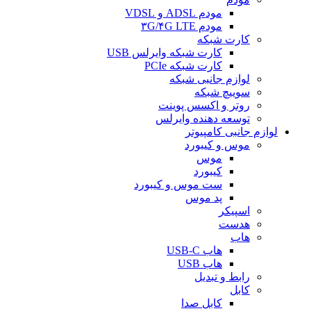
مودم ADSL و VDSL
مودم ۳G/۴G LTE
کارت شبکه
کارت شبکه وایرلس USB
کارت شبکه PCIe
لوازم جانبی شبکه
سوییچ شبکه
روتر و اکسس پوینت
توسعه دهنده وایرلس
لوازم جانبی کامپیوتر
موس و کیبورد
موس
کیبورد
ست موس و کیبورد
پد موس
اسپیکر
هدست
هاب
هاب USB-C
هاب USB
رابط و تبدیل
کابل
کابل صدا