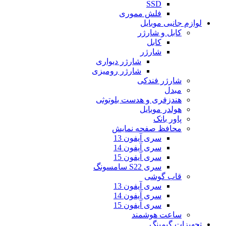
SSD
فلش مموری
لوازم جانبی موبایل
کابل و شارژر
کابل
شارژر
شارژر دیواری
شارژر رومیزی
شارژر فندکی
مبدل
هندزفری و هدست بلوتوثی
هولدر موبایل
پاور بانک
محافظ صفحه نمایش
سری آیفون 13
سری آیفون 14
سری آیفون 15
سری S22 سامسونگ
قاب گوشی
سری آیفون 13
سری آیفون 14
سری آیفون 15
ساعت هوشمند
تجهیزات گیمینگ