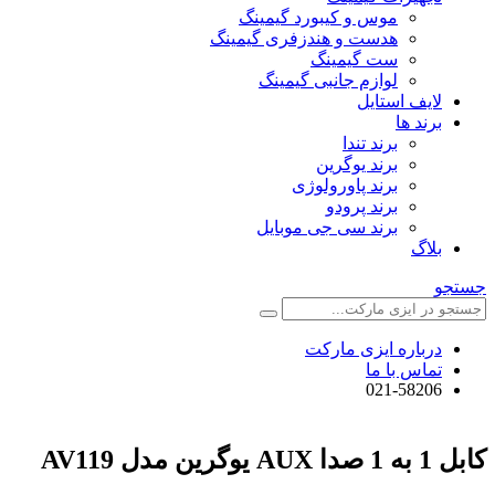
موس و کیبورد گیمینگ
هدست و هندزفری گیمینگ
ست گیمینگ
لوازم جانبی گیمینگ
لایف استایل
برند ها
برند تندا
برند یوگرین
برند پاورولوژی
برند پرودو
برند سی جی موبایل
بلاگ
جستجو
درباره ایزی مارکت
تماس با ما
021-58206
کابل 1 به 1 صدا AUX یوگرین مدل AV119