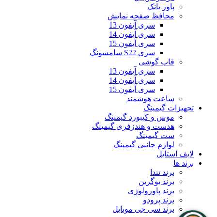
پاور بانک
محافظ صفحه نمایش
سری آیفون 13
سری آیفون 14
سری آیفون 15
سری S22 سامسونگ
قاب گوشی
سری آیفون 13
سری آیفون 14
سری آیفون 15
ساعت هوشمند
تجهیزات گیمینگ
موس و کیبورد گیمینگ
هدست و هندزفری گیمینگ
ست گیمینگ
لوازم جانبی گیمینگ
لایف استایل
برند ها
برند تندا
برند یوگرین
برند پاورولوژی
برند پرودو
برند سی جی موبایل