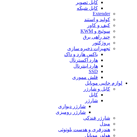
کابل تصویر
کابل شبکه
Extender
کولپد و استند
کیف و کاور
سوئیچ و KWM
چند راهی برق
پروژکتور
تجهیزات ذخیره سازی
باکس هارد و داک
هارد اکسترنال
هارد اینترنال
SSD
فلش مموری
لوازم جانبی موبایل
کابل و شارژر
کابل
شارژر
شارژر دیواری
شارژر رومیزی
شارژر فندکی
مبدل
هندزفری و هدست بلوتوثی
هولدر موبایل