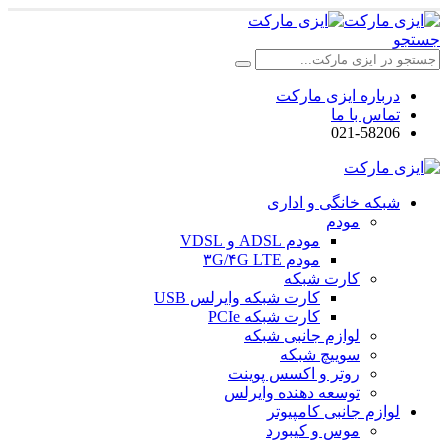
جستجو
درباره ایزی مارکت
تماس با ما
021-58206
شبکه خانگی و اداری
مودم
مودم ADSL و VDSL
مودم ۳G/۴G LTE
کارت شبکه
کارت شبکه وایرلس USB
کارت شبکه PCIe
لوازم جانبی شبکه
سوییچ شبکه
روتر و اکسس پوینت
توسعه دهنده وایرلس
لوازم جانبی کامپیوتر
موس و کیبورد