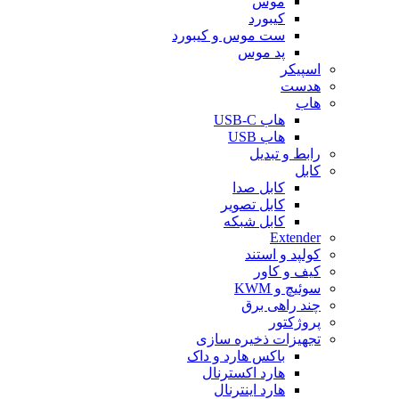
موس
کیبورد
ست موس و کیبورد
پد موس
اسپیکر
هدست
هاب
هاب USB-C
هاب USB
رابط و تبدیل
کابل
کابل صدا
کابل تصویر
کابل شبکه
Extender
کولپد و استند
کیف و کاور
سوئیچ و KWM
چند راهی برق
پروژکتور
تجهیزات ذخیره سازی
باکس هارد و داک
هارد اکسترنال
هارد اینترنال