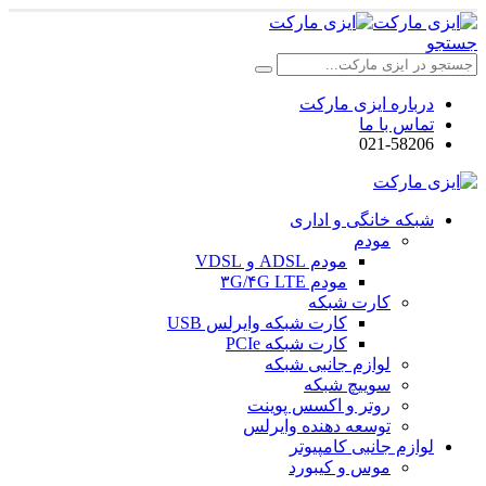
جستجو
درباره ایزی مارکت
تماس با ما
021-58206
شبکه خانگی و اداری
مودم
مودم ADSL و VDSL
مودم ۳G/۴G LTE
کارت شبکه
کارت شبکه وایرلس USB
کارت شبکه PCIe
لوازم جانبی شبکه
سوییچ شبکه
روتر و اکسس پوینت
توسعه دهنده وایرلس
لوازم جانبی کامپیوتر
موس و کیبورد