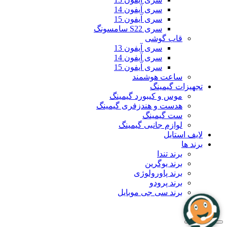
سری آیفون 14
سری آیفون 15
سری S22 سامسونگ
قاب گوشی
سری آیفون 13
سری آیفون 14
سری آیفون 15
ساعت هوشمند
تجهیزات گیمینگ
موس و کیبورد گیمینگ
هدست و هندزفری گیمینگ
ست گیمینگ
لوازم جانبی گیمینگ
لایف استایل
برند ها
برند تندا
برند یوگرین
برند پاورولوژی
برند پرودو
برند سی جی موبایل
بلاگ