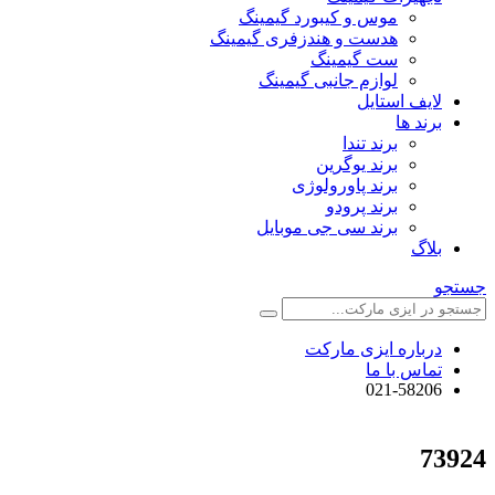
موس و کیبورد گیمینگ
هدست و هندزفری گیمینگ
ست گیمینگ
لوازم جانبی گیمینگ
لایف استایل
برند ها
برند تندا
برند یوگرین
برند پاورولوژی
برند پرودو
برند سی جی موبایل
بلاگ
جستجو
درباره ایزی مارکت
تماس با ما
021-58206
73924