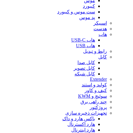
موس
کیبورد
ست موس و کیبورد
پد موس
اسپیکر
هدست
هاب
هاب USB-C
هاب USB
رابط و تبدیل
کابل
کابل صدا
کابل تصویر
کابل شبکه
Extender
کولپد و استند
کیف و کاور
سوئیچ و KWM
چند راهی برق
پروژکتور
تجهیزات ذخیره سازی
باکس هارد و داک
هارد اکسترنال
هارد اینترنال