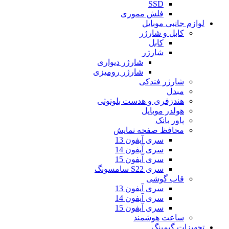
SSD
فلش مموری
لوازم جانبی موبایل
کابل و شارژر
کابل
شارژر
شارژر دیواری
شارژر رومیزی
شارژر فندکی
مبدل
هندزفری و هدست بلوتوثی
هولدر موبایل
پاور بانک
محافظ صفحه نمایش
سری آیفون 13
سری آیفون 14
سری آیفون 15
سری S22 سامسونگ
قاب گوشی
سری آیفون 13
سری آیفون 14
سری آیفون 15
ساعت هوشمند
تجهیزات گیمینگ