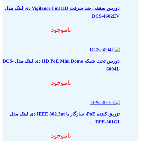
دوربین سقفی ضد سرقت Vigilance Full HD دی لینک مدل
DCS-4602EV
ناموجود
دوربین تحت شبکه HD PoE Mini Dome دی لینک مدل DCS-
6004L
ناموجود
تزریق کننده PoE، سازگار با IEEE 802.3at دی لینک مدل
DPE-301GI
ناموجود