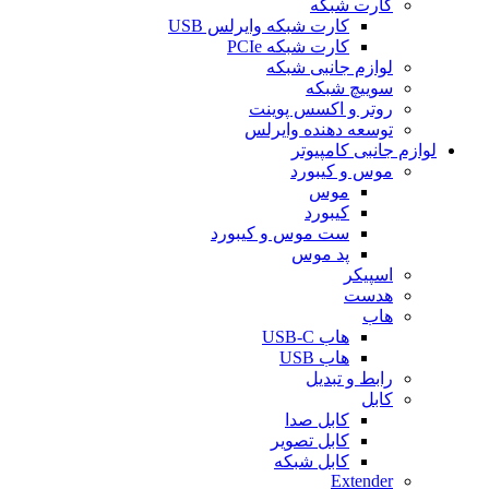
کارت شبکه
کارت شبکه وایرلس USB
کارت شبکه PCIe
لوازم جانبی شبکه
سوییچ شبکه
روتر و اکسس پوینت
توسعه دهنده وایرلس
لوازم جانبی کامپیوتر
موس و کیبورد
موس
کیبورد
ست موس و کیبورد
پد موس
اسپیکر
هدست
هاب
هاب USB-C
هاب USB
رابط و تبدیل
کابل
کابل صدا
کابل تصویر
کابل شبکه
Extender