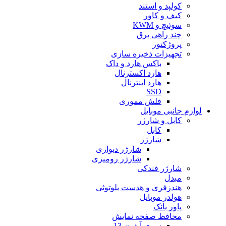
کولپد و استند
کیف و کاور
سوئیچ و KWM
چند راهی برق
پروژکتور
تجهیزات ذخیره سازی
باکس هارد و داک
هارد اکسترنال
هارد اینترنال
SSD
فلش مموری
لوازم جانبی موبایل
کابل و شارژر
کابل
شارژر
شارژر دیواری
شارژر رومیزی
شارژر فندکی
مبدل
هندزفری و هدست بلوتوثی
هولدر موبایل
پاور بانک
محافظ صفحه نمایش
سری آیفون 13