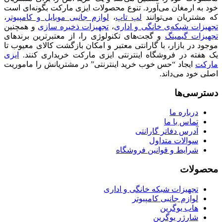
خود به ارمغان می‌آورد. تنوع محصولات ایزی مارکت بگونه‌ای است
که مشتریان می‌توانند
لپ تاپ
،
لوازم جانبی موبایل و کامپیوتر
،
تجهیزات شبکه‌ی خانگی و اداری
،
تجهیزات ذخیره سازی
و همچنین
تجهیزات گیمینگ
و گجت‌های تکنولوژی را، از معتبرترین برندهای
موجود در بازار، با گارانتی معتبر و امکان بازگشت کالای معیوب تا
یک هفته در فروشگاه اینترنتی ایزی مارکت خریداری کنند.
ایزی
مارکت
ایجاد “حس خوب خرید اینترنتی” در مشتریانش را ماموریت
اصلی خود می‌داند.
دسترسی‌ها
درباره ما
تماس با ما
آدرس دفاتر گارانتی
سوالات متداول
شرایط و قوانین فروشگاه
محصولات
تجهیزات شبکه خانگی و اداری
لوازم جانبی کامپیوتر
هاب یوگرین
شارژر یوگرین