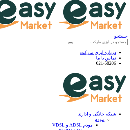
جستجو
درباره ایزی مارکت
تماس با ما
021-58206
شبکه خانگی و اداری
مودم
مودم ADSL و VDSL