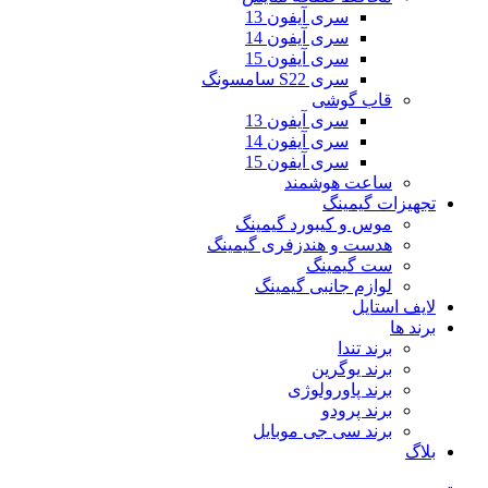
سری آیفون 13
سری آیفون 14
سری آیفون 15
سری S22 سامسونگ
قاب گوشی
سری آیفون 13
سری آیفون 14
سری آیفون 15
ساعت هوشمند
تجهیزات گیمینگ
موس و کیبورد گیمینگ
هدست و هندزفری گیمینگ
ست گیمینگ
لوازم جانبی گیمینگ
لایف استایل
برند ها
برند تندا
برند یوگرین
برند پاورولوژی
برند پرودو
برند سی جی موبایل
بلاگ