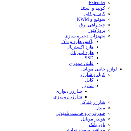
Extender
کولپد و استند
کیف و کاور
سوئیچ و KWM
چند راهی برق
پروژکتور
تجهیزات ذخیره سازی
باکس هارد و داک
هارد اکسترنال
هارد اینترنال
SSD
فلش مموری
لوازم جانبی موبایل
کابل و شارژر
کابل
شارژر
شارژر دیواری
شارژر رومیزی
شارژر فندکی
مبدل
هندزفری و هدست بلوتوثی
هولدر موبایل
پاور بانک
محافظ صفحه نمایش