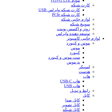
مودم ۳G/۴G LTE
کارت شبکه
کارت شبکه وایرلس USB
کارت شبکه PCIe
لوازم جانبی شبکه
سوییچ شبکه
روتر و اکسس پوینت
توسعه دهنده وایرلس
لوازم جانبی کامپیوتر
موس و کیبورد
موس
کیبورد
ست موس و کیبورد
پد موس
اسپیکر
هدست
هاب
هاب USB-C
هاب USB
رابط و تبدیل
کابل
کابل صدا
کابل تصویر
کابل شبکه