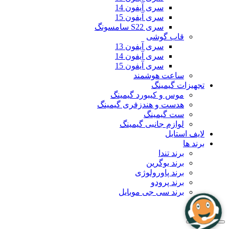
سری آیفون 14
سری آیفون 15
سری S22 سامسونگ
قاب گوشی
سری آیفون 13
سری آیفون 14
سری آیفون 15
ساعت هوشمند
تجهیزات گیمینگ
موس و کیبورد گیمینگ
هدست و هندزفری گیمینگ
ست گیمینگ
لوازم جانبی گیمینگ
لایف استایل
برند ها
برند تندا
برند یوگرین
برند پاورولوژی
برند پرودو
برند سی جی موبایل
بلاگ