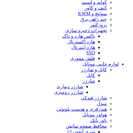
کولپد و استند
کیف و کاور
سوئیچ و KWM
چند راهی برق
پروژکتور
تجهیزات ذخیره سازی
باکس هارد و داک
هارد اکسترنال
هارد اینترنال
SSD
فلش مموری
لوازم جانبی موبایل
کابل و شارژر
کابل
شارژر
شارژر دیواری
شارژر رومیزی
شارژر فندکی
مبدل
هندزفری و هدست بلوتوثی
هولدر موبایل
پاور بانک
محافظ صفحه نمایش
سری آیفون 13