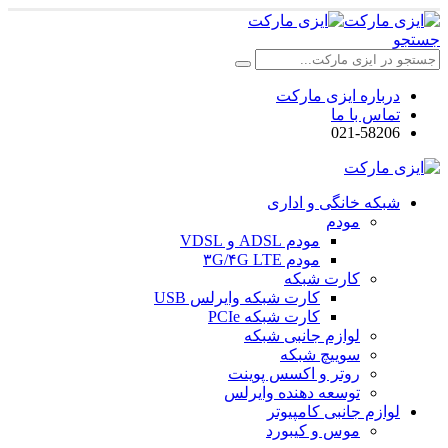
جستجو
درباره ایزی مارکت
تماس با ما
021-58206
شبکه خانگی و اداری
مودم
مودم ADSL و VDSL
مودم ۳G/۴G LTE
کارت شبکه
کارت شبکه وایرلس USB
کارت شبکه PCIe
لوازم جانبی شبکه
سوییچ شبکه
روتر و اکسس پوینت
توسعه دهنده وایرلس
لوازم جانبی کامپیوتر
موس و کیبورد