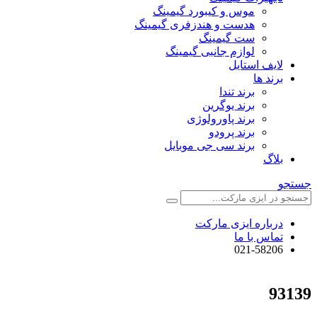
موس و کیبورد گیمینگ
هدست و هندزفری گیمینگ
ست گیمینگ
لوازم جانبی گیمینگ
لایف استایل
برند ها
برند تندا
برند یوگرین
برند پاورولوژی
برند پرودو
برند سی جی موبایل
بلاگ
جستجو
درباره ایزی مارکت
تماس با ما
021-58206
93139