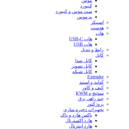
موس
کیبورد
ست موس و کیبورد
پد موس
اسپیکر
هدست
هاب
هاب USB-C
هاب USB
رابط و تبدیل
کابل
کابل صدا
کابل تصویر
کابل شبکه
Extender
کولپد و استند
کیف و کاور
سوئیچ و KWM
چند راهی برق
پروژکتور
تجهیزات ذخیره سازی
باکس هارد و داک
هارد اکسترنال
هارد اینترنال