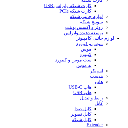
کارت شبکه
کارت شبکه وایرلس USB
کارت شبکه PCIe
لوازم جانبی شبکه
سوییچ شبکه
روتر و اکسس پوینت
توسعه دهنده وایرلس
لوازم جانبی کامپیوتر
موس و کیبورد
موس
کیبورد
ست موس و کیبورد
پد موس
اسپیکر
هدست
هاب
هاب USB-C
هاب USB
رابط و تبدیل
کابل
کابل صدا
کابل تصویر
کابل شبکه
Extender