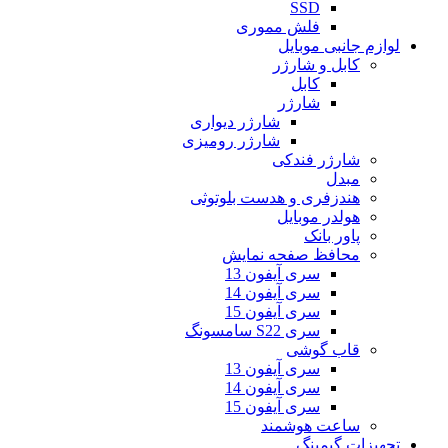
SSD
فلش مموری
لوازم جانبی موبایل
کابل و شارژر
کابل
شارژر
شارژر دیواری
شارژر رومیزی
شارژر فندکی
مبدل
هندزفری و هدست بلوتوثی
هولدر موبایل
پاور بانک
محافظ صفحه نمایش
سری آیفون 13
سری آیفون 14
سری آیفون 15
سری S22 سامسونگ
قاب گوشی
سری آیفون 13
سری آیفون 14
سری آیفون 15
ساعت هوشمند
تجهیزات گیمینگ