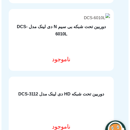
شارژر یوگرین
کابل یوگرین
دوربین تحت شبکه بی سیم N دی لینک مدل DCS-
تجهیزات ذخیره سازی
6010L
تجهیزات گیمینگ
مجوزهای ایزی مارکت
ناموجود
مشخصات فنی محصول
دوربین تحت شبکه HD دی لینک مدل DCS-3112
تمام حقوق این وب سایت برای شرکت نوآوران آسان پیشرو محفوظ است
ناموجود