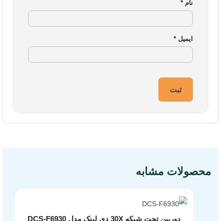
نام
*
ایمیل
*
مشخصات فنی محصول
محصولات مشابه
دوربین تحت شبکه 30X دی لینک مدل DCS-F6930