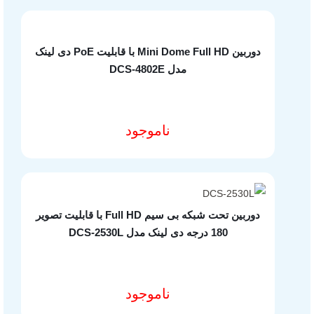
دسترسی‌ها
درباره ما
دوربین Mini Dome Full HD با قابلیت PoE دی لینک
مدل DCS-4802E
تماس با ما
آدرس دفاتر گارانتی
ناموجود
مشخصات فنی محصول
سوالات متداول
شرایط و قوانین فروشگاه
محصولات
دوربین تحت شبکه بی سیم Full HD با قابلیت تصویر
تجهیزات شبکه خانگی و اداری
180 درجه دی لینک مدل DCS-2530L
لوازم جانبی کامپیوتر
هاب یوگرین
ناموجود
مشخصات فنی محصول