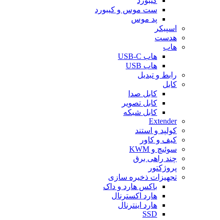
کیبورد
ست موس و کیبورد
پد موس
اسپیکر
هدست
هاب
هاب USB-C
هاب USB
رابط و تبدیل
کابل
کابل صدا
کابل تصویر
کابل شبکه
Extender
کولپد و استند
کیف و کاور
سوئیچ و KWM
چند راهی برق
پروژکتور
تجهیزات ذخیره سازی
باکس هارد و داک
هارد اکسترنال
هارد اینترنال
SSD