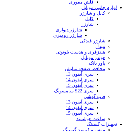
فلش مموری
لوازم جانبی موبایل
کابل و شارژر
کابل
شارژر
شارژر دیواری
شارژر رومیزی
شارژر فندکی
مبدل
هندزفری و هدست بلوتوثی
هولدر موبایل
پاور بانک
محافظ صفحه نمایش
سری آیفون 13
سری آیفون 14
سری آیفون 15
سری S22 سامسونگ
قاب گوشی
سری آیفون 13
سری آیفون 14
سری آیفون 15
ساعت هوشمند
تجهیزات گیمینگ
موس و کیبورد گیمینگ