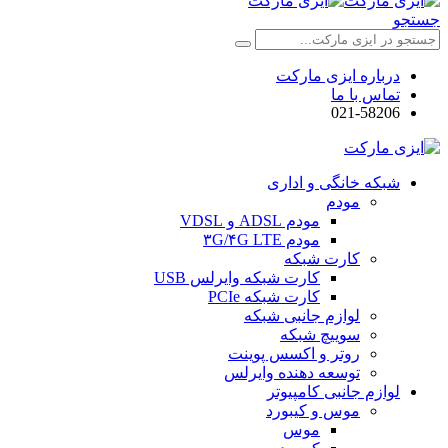
جستجو
درباره ایزی مارکت
تماس با ما
021-58206
شبکه خانگی و اداری
مودم
مودم ADSL و VDSL
مودم ۳G/۴G LTE
کارت شبکه
کارت شبکه وایرلس USB
کارت شبکه PCIe
لوازم جانبی شبکه
سوییچ شبکه
روتر و اکسس پوینت
توسعه دهنده وایرلس
لوازم جانبی کامپیوتر
موس و کیبورد
موس