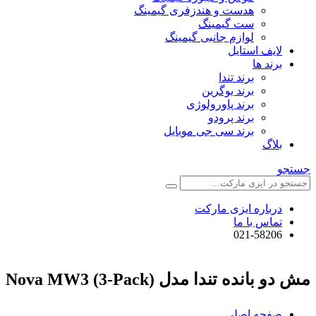
هدست و هندزفری گیمینگ
ست گیمینگ
لوازم جانبی گیمینگ
لایف استایل
برند ها
برند تندا
برند یوگرین
برند پاورولوژی
برند پرودو
برند سی جی موبایل
بلاگ
جستجو
درباره ایزی مارکت
تماس با ما
021-58206
مش دو بانده تندا مدل Nova MW3 (3-Pack)
صفحه اصلی