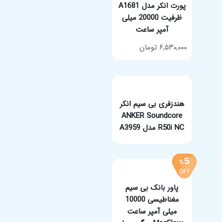
پورت انکر مدل A1681
ظرفیت 20000 میلی
آمپر ساعت
مشخصات فنی محصول
۶,۵۳۰,۰۰۰
تومان
هندزفری بی سیم انکر
ANKER Soundcore
R50i NC مدل A3959
افزودن به سبد خرید
5
%
OFF
پاور بانک بی سیم
مغناطیسی 10000
میلی آمپر ساعت