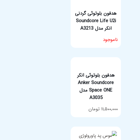
هدفون بلوتوثی گردنی
Soundcore Life U2i
انکر مدل A3213
انتخاب گزینه ها
ناموجود
هدفون بلوتوثی انکر
Anker Soundcore
Space ONE مدل
A3035
انتخاب گزینه ها
۱۱,۵۰۰,۰۰۰
تومان