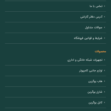
خرید لوازم جانبی موبایل از یک فروشگاه اینترنتی معتبر لازمه
تماس با ما
استفاده از لوازم جانبی اصل و اورجینال است. شما می‌توانید
خرید کابل گوشی، پاوربانک، هولدر موبایل، هندزفری
آدرس دفاتر گارانتی
بلوتوثی، ساعت هوشمند و … را با گارانتی از ایزی مارکت تهیه
فرمایید. برند یوگرین از جمله برندهای معتبر در بازار است.
سوالات متداول
انواع محصولات این برند همچون کابل یوگرین را می‌توانید با
گارانتی رسمی در ایزی مارکت با بهترین قیمت تهیه فرمایید.
شرایط و قوانین فروشگاه
محصولات
تجهیزات شبکه خانگی و اداری
لوازم جانبی کامپیوتر
هاب یوگرین
شارژر یوگرین
کابل یوگرین