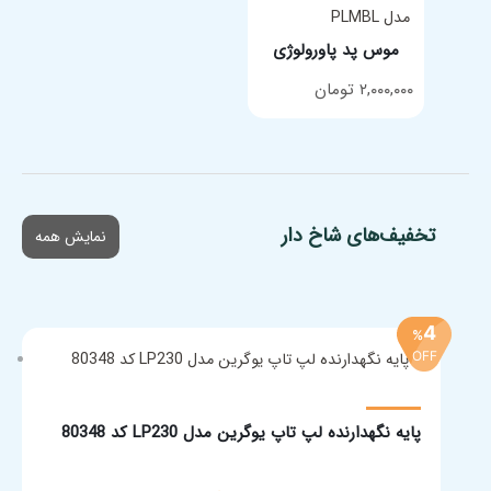
موس پد پاورولوژی
۲,۰۰۰,۰۰۰
تومان
تخفیف‌های شاخ دار
نمایش همه
4
%
OFF
پایه نگهدارنده لپ تاپ یوگرین مدل LP230 کد 80348