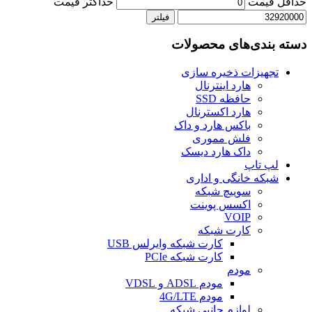
حداقل قیمت
حداكثر قيمت
فیلتر
دسته بندی‌های محصولات
تجهیزات ذخیره سازی
هارد اینترنال
حافظه SSD
هارد اکسترنال
باکس هارد و داک
فلش مموری
داک هارد دیسک
لپ تاپ
شبکه خانگی و اداری
سوییچ شبکه
اکسس پوینت
VOIP
کارت شبکه
کارت شبکه وایرلس USB
کارت شبکه PCIe
مودم
مودم ADSL و VDSL
مودم 4G/LTE
لوازم جانبی شبکه