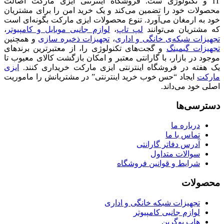
IT و تکنولوژی ست. فروشگاه اینترنتی ایزی مارکت اصالت
محصولات خود را تضمین می‌کند و یک خرید امن را برای مشتریان
خود به ارمغان می‌آورد. تنوع محصولات ایزی مارکت بگونه‌ای است
که مشتریان می‌توانند
لپ تاپ
،
لوازم جانبی موبایل و کامپیوتر
،
تجهیزات شبکه‌ی خانگی و اداری
،
تجهیزات ذخیره سازی
و همچنین
تجهیزات گیمینگ
و گجت‌های تکنولوژی را، از معتبرترین برندهای
موجود در بازار، با گارانتی معتبر و امکان بازگشت کالای معیوب تا
یک هفته در فروشگاه اینترنتی ایزی مارکت خریداری کنند.
ایزی
مارکت
ایجاد “حس خوب خرید اینترنتی” در مشتریانش را ماموریت
اصلی خود می‌داند.
دسترسی‌ها
درباره ما
تماس با ما
آدرس دفاتر گارانتی
سوالات متداول
شرایط و قوانین فروشگاه
محصولات
تجهیزات شبکه خانگی و اداری
لوازم جانبی کامپیوتر
هاب یوگرین