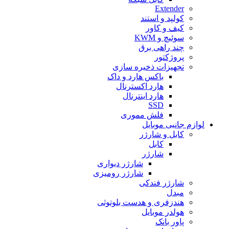
Extender
کولپد و استند
کیف و کاور
سوئیچ و KWM
چند راهی برق
پروژکتور
تجهیزات ذخیره سازی
باکس هارد و داک
هارد اکسترنال
هارد اینترنال
SSD
فلش مموری
لوازم جانبی موبایل
کابل و شارژر
کابل
شارژر
شارژر دیواری
شارژر رومیزی
شارژر فندکی
مبدل
هندزفری و هدست بلوتوثی
هولدر موبایل
پاور بانک