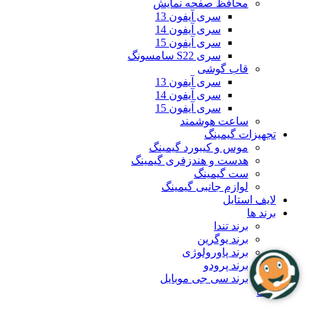
محافظ صفحه نمایش
سری آیفون 13
سری آیفون 14
سری آیفون 15
سری S22 سامسونگ
قاب گوشی
سری آیفون 13
سری آیفون 14
سری آیفون 15
ساعت هوشمند
تجهیزات گیمینگ
موس و کیبورد گیمینگ
هدست و هندزفری گیمینگ
ست گیمینگ
لوازم جانبی گیمینگ
لایف استایل
برند ها
برند تندا
برند یوگرین
برند پاورولوژی
برند پرودو
برند سی جی موبایل
بلاگ