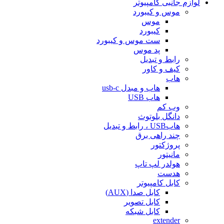
لوازم جانبی کامپیوتر
موس و کیبورد
موس
کیبورد
ست موس و کیبورد
پد موس
رابط و تبدیل
کیف و کاور
هاب
هاب و مبدل usb-c
هاب USB
وب کم
دانگل بلوتوث
هابUSB ، رابط و تبدیل
چند راهی برق
پروژکتور
مانیتور
هولدر لپ تاپ
هدست
کابل کامپیوتر
کابل صدا (AUX)
کابل تصویر
کابل شبکه
extender