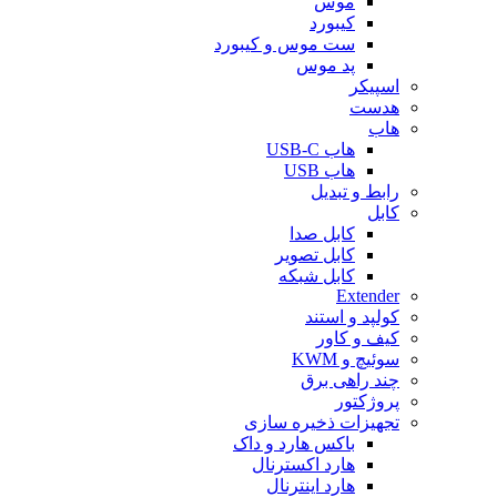
موس
کیبورد
ست موس و کیبورد
پد موس
اسپیکر
هدست
هاب
هاب USB-C
هاب USB
رابط و تبدیل
کابل
کابل صدا
کابل تصویر
کابل شبکه
Extender
کولپد و استند
کیف و کاور
سوئیچ و KWM
چند راهی برق
پروژکتور
تجهیزات ذخیره سازی
باکس هارد و داک
هارد اکسترنال
هارد اینترنال