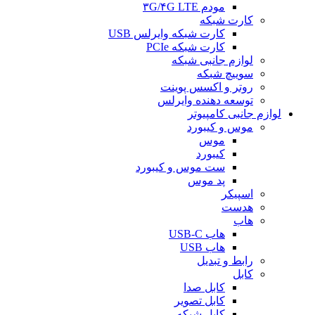
مودم ۳G/۴G LTE
کارت شبکه
کارت شبکه وایرلس USB
کارت شبکه PCIe
لوازم جانبی شبکه
سوییچ شبکه
روتر و اکسس پوینت
توسعه دهنده وایرلس
لوازم جانبی کامپیوتر
موس و کیبورد
موس
کیبورد
ست موس و کیبورد
پد موس
اسپیکر
هدست
هاب
هاب USB-C
هاب USB
رابط و تبدیل
کابل
کابل صدا
کابل تصویر
کابل شبکه