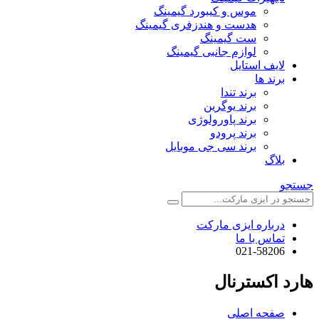
موس و کیبورد گیمینگ
هدست و هندزفری گیمینگ
ست گیمینگ
لوازم جانبی گیمینگ
لایف استایل
برند ها
برند تندا
برند یوگرین
برند پاورولوژی
برند پرودو
برند سی جی موبایل
بلاگ
جستجو
درباره ایزی مارکت
تماس با ما
021-58206
هارد اکسترنال
صفحه اصلی