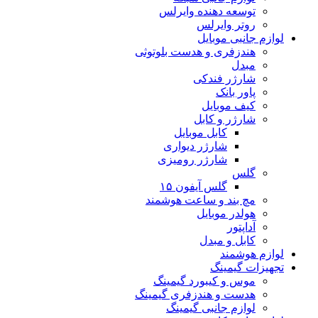
توسعه دهنده وایرلس
روتر وایرلس
لوازم جانبی موبایل
هندزفری و هدست بلوتوثی
مبدل
شارژر فندکی
پاور بانک
کیف موبایل
شارژر و کابل
کابل موبایل
شارژر دیواری
شارژر رومیزی
گلس
گلس آیفون ۱۵
مچ بند و ساعت هوشمند
هولدر موبایل
آداپتور
کابل و مبدل
لوازم هوشمند
تجهیزات گیمینگ
موس و کیبورد گیمینگ
هدست و هندزفری گیمینگ
لوازم جانبی گیمینگ