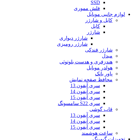
SSD
فلش مموری
لوازم جانبی موبایل
کابل و شارژر
کابل
شارژر
شارژر دیواری
شارژر رومیزی
شارژر فندکی
مبدل
هندزفری و هدست بلوتوثی
هولدر موبایل
پاور بانک
محافظ صفحه نمایش
سری آیفون 13
سری آیفون 14
سری آیفون 15
سری S22 سامسونگ
قاب گوشی
سری آیفون 13
سری آیفون 14
سری آیفون 15
ساعت هوشمند
تجهیزات گیمینگ