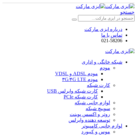
جستجو
درباره ایزی مارکت
تماس با ما
021-58206
شبکه خانگی و اداری
مودم
مودم ADSL و VDSL
مودم ۳G/۴G LTE
کارت شبکه
کارت شبکه وایرلس USB
کارت شبکه PCIe
لوازم جانبی شبکه
سوییچ شبکه
روتر و اکسس پوینت
توسعه دهنده وایرلس
لوازم جانبی کامپیوتر
موس و کیبورد