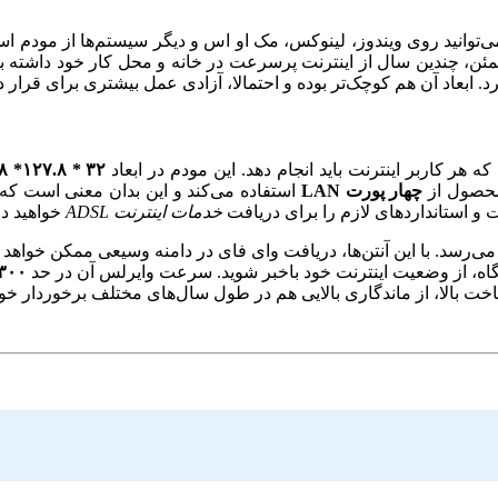
بانی کرده و می‌توانید روی ویندوز، لینوکس، مک او اس و دیگر سیستم‌ها از 
مئن، چندین سال از اینترنت پرسرعت در خانه و محل کار خود داشته با
رد. ابعاد آن هم کوچک‌تر بوده و احتمالا، آزادی عمل بیشتری برای قرار
 هر کاربر اینترنت باید انجام دهد. این مودم در ابعاد
۳۲ * ۱۲۷.۸* ۱۸۲.۸ میلی‌متر
 محصول از
چهار پورت LAN
استفاده می‌کند و این بدان معنی است که چ
و استانداردهای لازم را برای دریافت
خدمات اینترنت ADSL
خواهید د
اده می‌کند و قدرت آن به ۵ دسی‌بل می‌رسد. با این آنتن‌ها، دریافت وای فای در دامنه وسی
ه، از وضعیت اینترنت خود باخبر شوید. سرعت وایرلس آن در حد
۳۰۰ مگابیت بر ثان
ساخت بالا، از ماندگاری بالایی هم در طول سال‌های مختلف برخوردار خوا