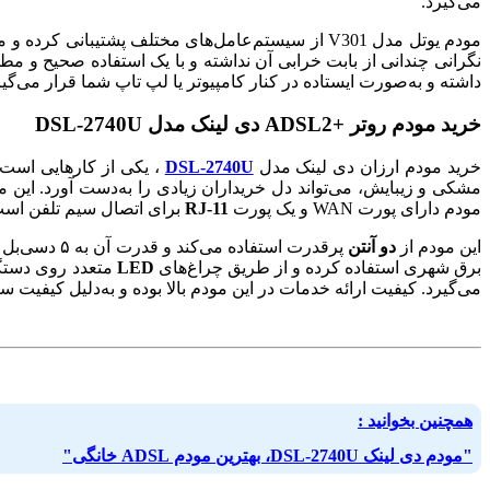
می‌گیرد.
مودم یوتل مدل V301 از سیستم‌عامل‌های مختلف پشتی
نگرانی چندانی از بابت خرابی آن نداشته و با یک استفاده صحیح و مط
داشته و به‌صورت ایستاده در کنار کامپیوتر یا لپ تاپ شما قرار می‌گی
خرید مودم روتر +ADSL2 دی لینک مدل DSL-2740U
خرید مودم ارزان دی لینک مدل
DSL-2740U
، یکی از کارهایی است که
مشکی و زیبایش، می‌تواند دل خریداران زیادی را به‌دست آورد. این
مودم دارای پورت WAN و یک پورت
RJ-11
برای اتصال سیم تلفن است 
این مودم از
دو آنتن
پرقدرت استف
برق شهری استفاده کرده و از طریق چراغ‌های
LED
متعدد روی دستگا
می‌گیرد. کیفیت ارائه خدمات در این مودم بالا بوده و به‌دلیل کیفیت 
همچنین بخوانید :
"مودم دی لینک DSL-2740U، بهترین مودم ADSL خانگی"