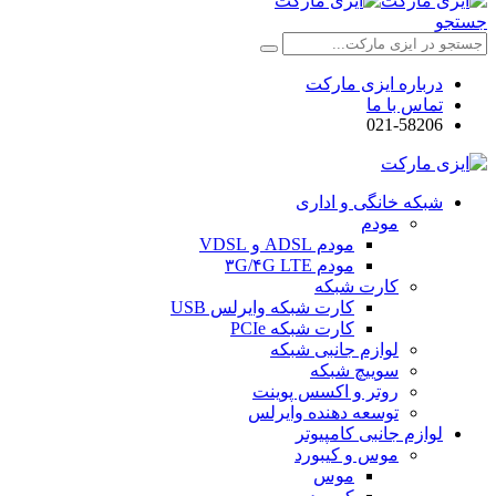
جستجو
درباره ایزی مارکت
تماس با ما
021-58206
شبکه خانگی و اداری
مودم
مودم ADSL و VDSL
مودم ۳G/۴G LTE
کارت شبکه
کارت شبکه وایرلس USB
کارت شبکه PCIe
لوازم جانبی شبکه
سوییچ شبکه
روتر و اکسس پوینت
توسعه دهنده وایرلس
لوازم جانبی کامپیوتر
موس و کیبورد
موس