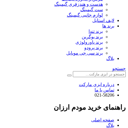
هدست و هندزفری گیمینگ
ست گیمینگ
لوازم جانبی گیمینگ
لایف استایل
برند ها
برند تندا
برند یوگرین
برند پاورولوژی
برند پرودو
برند سی جی موبایل
بلاگ
جستجو
درباره ایزی مارکت
تماس با ما
021-58206
راهنمای خرید مودم ارزان
صفحه اصلی
بلاگ