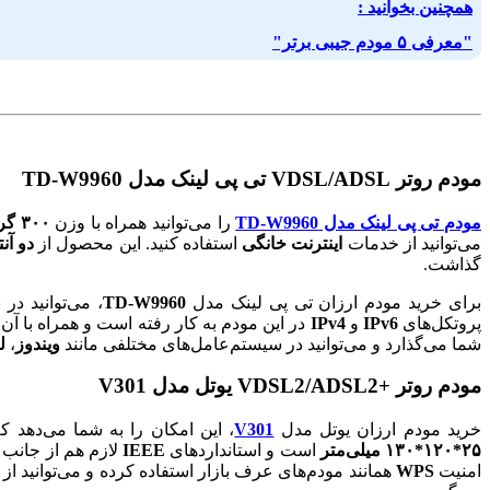
همچنین بخوانید :
"معرفی ۵ مودم جیبی برتر"
مودم روتر VDSL/ADSL تی پی لینک مدل TD-W9960
مودم تی پی لینک مدل TD-W9960
را می‌توانید همراه با وزن
۳۰۰ گرمی
می‌توانید از خدمات
اینترنت خانگی
استفاده کنید. این محصول از
دو آن
گذاشت.
برای خرید مودم ارزان تی پی لینک مدل
TD-W9960
، می‌توانید د
پروتکل‌های
IPv6
و
IPv4
در این مودم به کار رفته است و همراه با آن، 
شما می‌گذارد و می‌توانید در سیستم‌عامل‌های مختلفی مانند
ویندوز
،
ل
مودم روتر +VDSL2/ADSL2 یوتل مدل V301
خرید مودم ارزان یوتل مدل
V301
، این امکان را به شما می‌دهد ک
۲۵*۱۲۰*۱۳۰ میلی‌متر
است و استانداردهای
IEEE
لازم هم از جانب 
امنیت
WPS