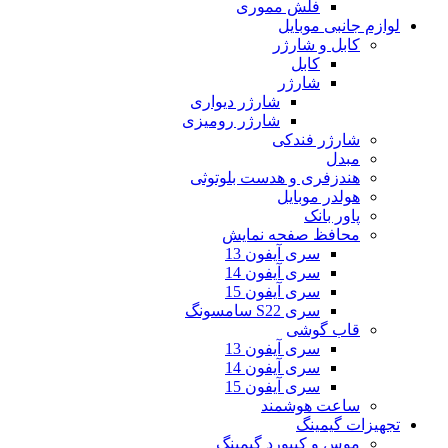
فلش مموری
لوازم جانبی موبایل
کابل و شارژر
کابل
شارژر
شارژر دیواری
شارژر رومیزی
شارژر فندکی
مبدل
هندزفری و هدست بلوتوثی
هولدر موبایل
پاور بانک
محافظ صفحه نمایش
سری آیفون 13
سری آیفون 14
سری آیفون 15
سری S22 سامسونگ
قاب گوشی
سری آیفون 13
سری آیفون 14
سری آیفون 15
ساعت هوشمند
تجهیزات گیمینگ
موس و کیبورد گیمینگ