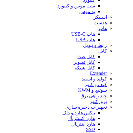
کیبورد
ست موس و کیبورد
پد موس
اسپیکر
هدست
هاب
هاب USB-C
هاب USB
رابط و تبدیل
کابل
کابل صدا
کابل تصویر
کابل شبکه
Extender
کولپد و استند
کیف و کاور
سوئیچ و KWM
چند راهی برق
پروژکتور
تجهیزات ذخیره سازی
باکس هارد و داک
هارد اکسترنال
هارد اینترنال
SSD