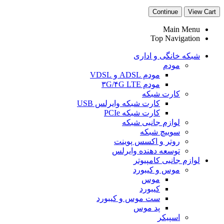
Continue
View Cart
Main Menu
Top Navigation
شبکه خانگی و اداری
مودم
مودم ADSL و VDSL
مودم ۳G/۴G LTE
کارت شبکه
کارت شبکه وایرلس USB
کارت شبکه PCIe
لوازم جانبی شبکه
سوییچ شبکه
روتر و اکسس پوینت
توسعه دهنده وایرلس
لوازم جانبی کامپیوتر
موس و کیبورد
موس
کیبورد
ست موس و کیبورد
پد موس
اسپیکر