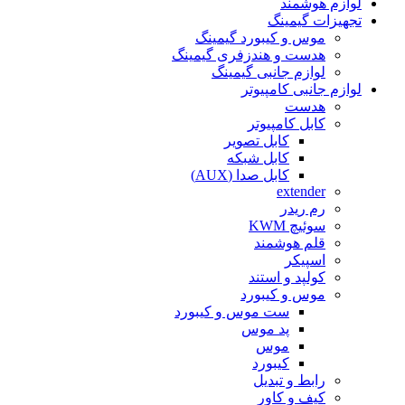
لوازم هوشمند
تجهیزات گیمینگ
موس و کیبورد گیمینگ
هدست و هندزفری گیمینگ
لوازم جانبی گیمینگ
لوازم جانبی کامپیوتر
هدست
کابل کامپیوتر
کابل تصویر
کابل شبکه
کابل صدا (AUX)
extender
رم ریدر
سوئیچ KWM
قلم هوشمند
اسپیکر
کولپد و استند
موس و کیبورد
ست موس و کیبورد
پد موس
موس
کیبورد
رابط و تبدیل
کیف و کاور