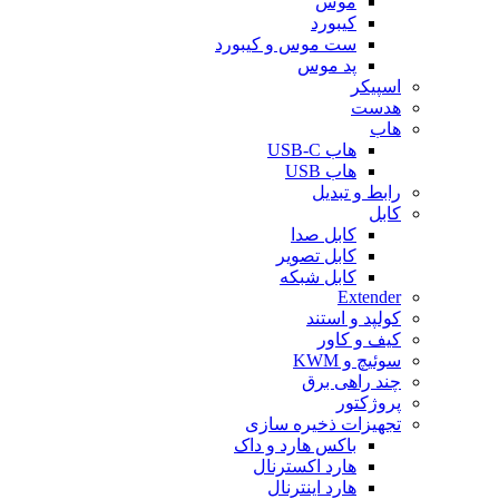
موس
کیبورد
ست موس و کیبورد
پد موس
اسپیکر
هدست
هاب
هاب USB-C
هاب USB
رابط و تبدیل
کابل
کابل صدا
کابل تصویر
کابل شبکه
Extender
کولپد و استند
کیف و کاور
سوئیچ و KWM
چند راهی برق
پروژکتور
تجهیزات ذخیره سازی
باکس هارد و داک
هارد اکسترنال
هارد اینترنال