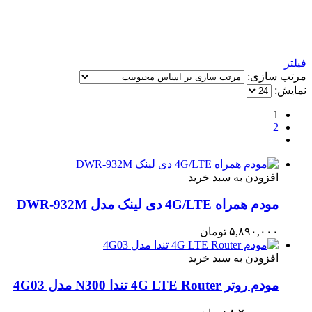
فیلتر
مرتب سازی:
نمایش:
1
2
افزودن به سبد خرید
مودم همراه 4G/LTE دی لینک مدل DWR-932M
۵,۸۹۰,۰۰۰
تومان
افزودن به سبد خرید
مودم روتر 4G LTE Router تندا N300 مدل 4G03