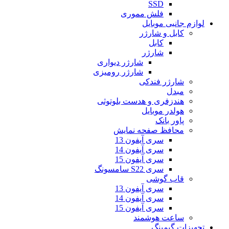
SSD
فلش مموری
لوازم جانبی موبایل
کابل و شارژر
کابل
شارژر
شارژر دیواری
شارژر رومیزی
شارژر فندکی
مبدل
هندزفری و هدست بلوتوثی
هولدر موبایل
پاور بانک
محافظ صفحه نمایش
سری آیفون 13
سری آیفون 14
سری آیفون 15
سری S22 سامسونگ
قاب گوشی
سری آیفون 13
سری آیفون 14
سری آیفون 15
ساعت هوشمند
تجهیزات گیمینگ