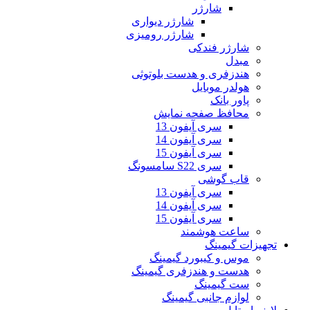
شارژر
شارژر دیواری
شارژر رومیزی
شارژر فندکی
مبدل
هندزفری و هدست بلوتوثی
هولدر موبایل
پاور بانک
محافظ صفحه نمایش
سری آیفون 13
سری آیفون 14
سری آیفون 15
سری S22 سامسونگ
قاب گوشی
سری آیفون 13
سری آیفون 14
سری آیفون 15
ساعت هوشمند
تجهیزات گیمینگ
موس و کیبورد گیمینگ
هدست و هندزفری گیمینگ
ست گیمینگ
لوازم جانبی گیمینگ