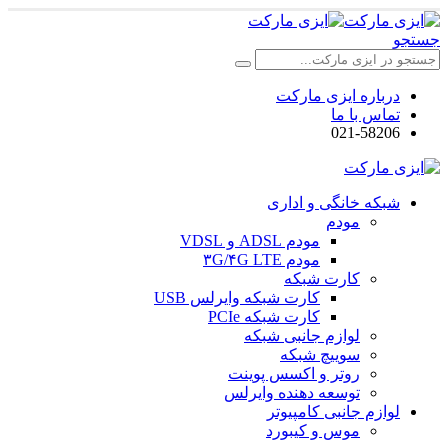
جستجو
درباره ایزی مارکت
تماس با ما
021-58206
شبکه خانگی و اداری
مودم
مودم ADSL و VDSL
مودم ۳G/۴G LTE
کارت شبکه
کارت شبکه وایرلس USB
کارت شبکه PCIe
لوازم جانبی شبکه
سوییچ شبکه
روتر و اکسس پوینت
توسعه دهنده وایرلس
لوازم جانبی کامپیوتر
موس و کیبورد