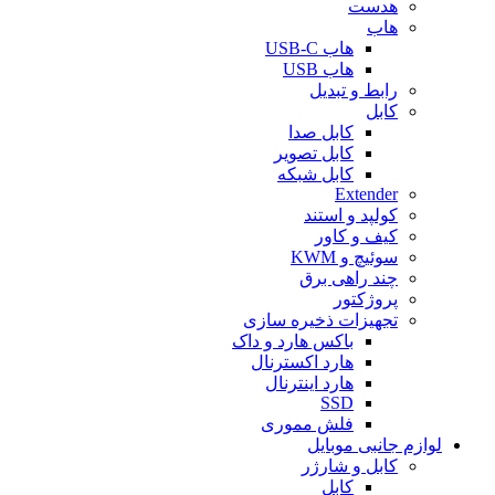
هدست
هاب
هاب USB-C
هاب USB
رابط و تبدیل
کابل
کابل صدا
کابل تصویر
کابل شبکه
Extender
کولپد و استند
کیف و کاور
سوئیچ و KWM
چند راهی برق
پروژکتور
تجهیزات ذخیره سازی
باکس هارد و داک
هارد اکسترنال
هارد اینترنال
SSD
فلش مموری
لوازم جانبی موبایل
کابل و شارژر
کابل