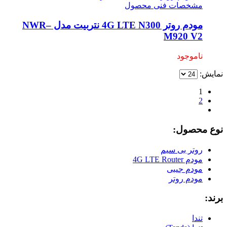
مشخصات فنی محصول
مودم روتر 4G LTE N300 نتربیت مدل NWR–
M920 V2
ناموجود
نمایش:
1
2
نوع محصول:
روتر بی سیم
مودم 4G LTE Router
مودم جیبی
مودم روتر
برند:
تندا