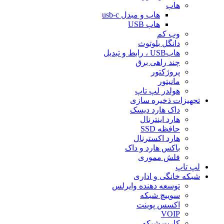
هاب
هاب و مبدل usb-c
هاب USB
وب کم
دانگل بلوتوث
هابUSB ، رابط و تبدیل
چند راهی برق
پروژکتور
مانیتور
هولدر لپ تاپ
تجهیزات ذخیره سازی
داک هارد دیسک
هارد اینترنال
حافظه SSD
هارد اکسترنال
باکس هارد و داک
فلش مموری
لپ تاپ
شبکه خانگی و اداری
توسعه دهنده وایرلس
سوییچ شبکه
اکسس پوینت
VOIP
کارت شبکه