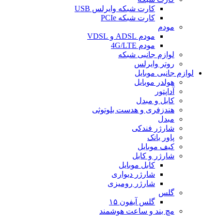
کارت شبکه وایرلس USB
کارت شبکه PCIe
مودم
مودم ADSL و VDSL
مودم 4G/LTE
لوازم جانبی شبکه
روتر وایرلس
لوازم جانبی موبایل
هولدر موبایل
آداپتور
کابل و مبدل
هندزفری و هدست بلوتوثی
مبدل
شارژر فندکی
پاور بانک
کیف موبایل
شارژر و کابل
کابل موبایل
شارژر دیواری
شارژر رومیزی
گلس
گلس آیفون ۱۵
مچ بند و ساعت هوشمند