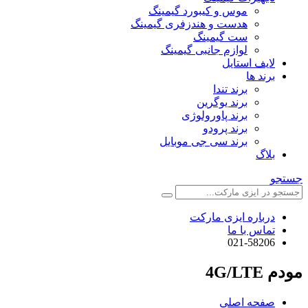
موس و کیبورد گیمینگ
هدست و هندزفری گیمینگ
ست گیمینگ
لوازم جانبی گیمینگ
لایف استایل
برند ها
برند تندا
برند یوگرین
برند پاورولوژی
برند پرودو
برند سی جی موبایل
بلاگ
جستجو
درباره ایزی مارکت
تماس با ما
021-58206
مودم 4G/LTE
صفحه اصلی