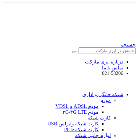
جستجو
درباره ایزی مارکت
تماس با ما
021-58206
شبکه خانگی و اداری
مودم
مودم ADSL و VDSL
مودم ۳G/۴G LTE
کارت شبکه
کارت شبکه وایرلس USB
کارت شبکه PCIe
لوازم جانبی شبکه