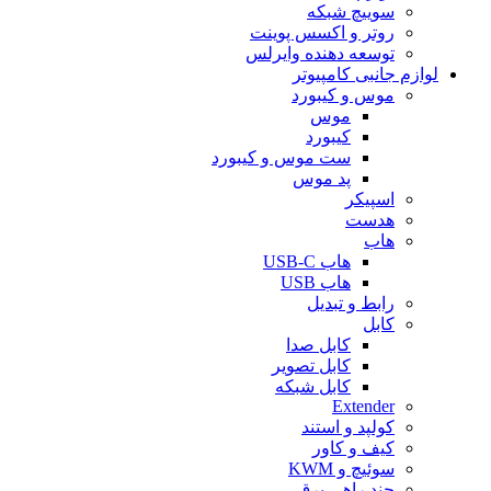
سوییچ شبکه
روتر و اکسس پوینت
توسعه دهنده وایرلس
لوازم جانبی کامپیوتر
موس و کیبورد
موس
کیبورد
ست موس و کیبورد
پد موس
اسپیکر
هدست
هاب
هاب USB-C
هاب USB
رابط و تبدیل
کابل
کابل صدا
کابل تصویر
کابل شبکه
Extender
کولپد و استند
کیف و کاور
سوئیچ و KWM
چند راهی برق