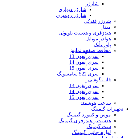
شارژر
شارژر دیواری
شارژر رومیزی
شارژر فندکی
مبدل
هندزفری و هدست بلوتوثی
هولدر موبایل
پاور بانک
محافظ صفحه نمایش
سری آیفون 13
سری آیفون 14
سری آیفون 15
سری S22 سامسونگ
قاب گوشی
سری آیفون 13
سری آیفون 14
سری آیفون 15
ساعت هوشمند
تجهیزات گیمینگ
موس و کیبورد گیمینگ
هدست و هندزفری گیمینگ
ست گیمینگ
لوازم جانبی گیمینگ