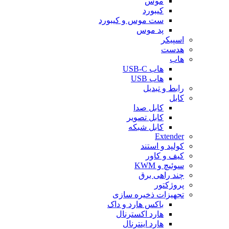
موس
کیبورد
ست موس و کیبورد
پد موس
اسپیکر
هدست
هاب
هاب USB-C
هاب USB
رابط و تبدیل
کابل
کابل صدا
کابل تصویر
کابل شبکه
Extender
کولپد و استند
کیف و کاور
سوئیچ و KWM
چند راهی برق
پروژکتور
تجهیزات ذخیره سازی
باکس هارد و داک
هارد اکسترنال
هارد اینترنال