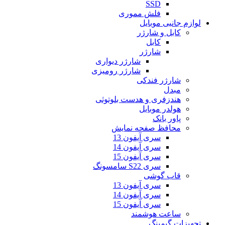
SSD
فلش مموری
لوازم جانبی موبایل
کابل و شارژر
کابل
شارژر
شارژر دیواری
شارژر رومیزی
شارژر فندکی
مبدل
هندزفری و هدست بلوتوثی
هولدر موبایل
پاور بانک
محافظ صفحه نمایش
سری آیفون 13
سری آیفون 14
سری آیفون 15
سری S22 سامسونگ
قاب گوشی
سری آیفون 13
سری آیفون 14
سری آیفون 15
ساعت هوشمند
تجهیزات گیمینگ