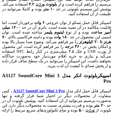
بی‌سیم
را فراهم کرده است و از
بلوتوث ورژن ۴.۲
استفاده می‌کند.
پوشش این سیستم بلوتوثی در حد
۱۰ متر
بوده و کاملا می‌توانید در
طبیعت از آن استفاده کنید.
اسپیکر قابل حمل تسکو از توان خروجی
۶ وات
برخوردار است، اما
قابلیت مکالمه در آن تعبیه نشده است. باتری آن در حد
۱۲۰۰ میلی
آمپر ساعت
بوده و از نوع
لیتیوم پلیمر
ساخته شده است. توان
اسمی این محصول در حد
۱۸۰ وات
بوده و دامنه فرکانسی بالای
۷۰
هرتز تا ۲۰ کیلوهرتز
را نیز فراهم می‌کند. وضوح صدا بسیار بالا بوده
و امکان پخش در
۳۶۰ درجه
را نیز فراهم کرده است. این محصول
از پورت USB و جک ۳.۵ میلی‌متری در کنار رابط NFC استفاده
می‌کند و نیازی به خرید اقلام موردنیاز خود به‌صورت جداگانه
نخواهید داشت. این اسپیکر را می‌توانید در یک سطح صاف قرار داده
و از پخش صدای با کیفیت آن لذت ببرید.
اسپیکربلوتوث انکر مدل A3127 SoundCore Mini 3
Pro
اسپیکر قابل حمل انکر مدل
A3127 SoundCore Mini 3 Pro
، کمی
متفاوت از محصولات دیگر در اختیار شما قرار گرفته و تنها
به‌صورت بی‌سیم می‌توانید از ان استفاده کنید. پوشش بلوتوث آن در
حد
۲۰ متر
بوده و قدرت بیشتری نسبت به محصولات دیگر دارد. این
بلوتوث از
ورژن ۵.۰
بوده و تمام تکنولوژی‌های سریع مرتبط را ارائه