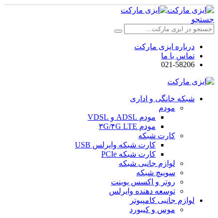
جستجو
درباره ایزی مارکت
تماس با ما
021-58206
شبکه خانگی و اداری
مودم
مودم ADSL و VDSL
مودم ۳G/۴G LTE
کارت شبکه
کارت شبکه وایرلس USB
کارت شبکه PCIe
لوازم جانبی شبکه
سوییچ شبکه
روتر و اکسس پوینت
توسعه دهنده وایرلس
لوازم جانبی کامپیوتر
موس و کیبورد