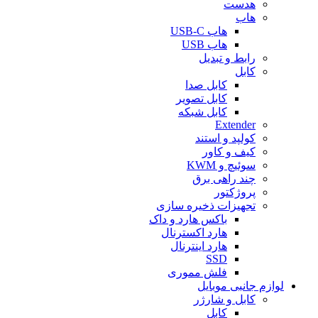
هدست
هاب
هاب USB-C
هاب USB
رابط و تبدیل
کابل
کابل صدا
کابل تصویر
کابل شبکه
Extender
کولپد و استند
کیف و کاور
سوئیچ و KWM
چند راهی برق
پروژکتور
تجهیزات ذخیره سازی
باکس هارد و داک
هارد اکسترنال
هارد اینترنال
SSD
فلش مموری
لوازم جانبی موبایل
کابل و شارژر
کابل