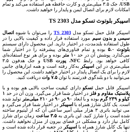
USB
، جک ۳.۵ میلی‌متری و کارت حافظه هم استفاده می‌کند و تمام
امکانات لازم برای اتصال ایمن و پایدار را خواهید داشت.
اسپیکر بلوتوث تسکو مدل TS 2303
اسپیکر قابل حمل تسکو مدل
TS 2303
را می‌توان با شیوه
اتصال
سیمی و بدون سیم
مورد استفاده قرار داده و کیفیت بالایی را در
طول استفاده بلندمدت، در اختیار دارید. این محصول دارای سیستم
بلوتوث ۵.۰
بوده و تمام فناوری‌های پیشرفته را در اختیار شما
می‌گذارد. پوشش آن در حد
۱۰ متر
بوده و برای هر نوع استفاده‌ای
کافی خواهد بود. رابط
NFC
،
پورت USB
و جک هدفون ۳.۵
میلی‌متری در این
اسپیکر
به‌کار رفته است و همه ابزارهای جانبی
لازم را برای یک اتصال پایدار در اختیار خواهید داشت. این محصول را
می‌توانید با دو بلندگوی قدرتمند با توان
۷.۵ وات
دریافت کنید.
اسپیکر قابل حمل
تسکو
دارای کیفیت ساخت بالایی هم بوده و با
پلاستیک مقاوم و فلز
در اختیار شما قرار می‌گیرد. وزن آن در حد
۱
کیلو و ۲۳۹ گرم
بوده و با ابعاد
۹۰ در ۹۰ در ۲۱۰ میلی‌متر
تولید شده
است. یک کابل شارژ همراه با
اسپیکر
در اختیار شما قرار می‌گیرد و
می توانید باتری ۳ هزار میلی آمپر ساعتی آن که از لیتیوم ساخته
شده است را شارژ کنید. این باتری به
۳.۵ ساعت
زمان برای شارژ
کامل نیاز دارد و مشکلی در فضای بیرون از منزل نخواهید داشت.
تنها یک کابل شارژ همراه با
اسپیکر
در جعبه قرار داده شده است و