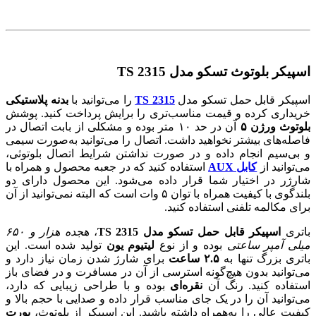
اسپیکر بلوتوث تسکو مدل TS 2315
اسپیکر قابل حمل تسکو مدل
TS 2315
را می‌توانید با
بدنه پلاستیکی
خریداری کرده و قیمت مناسب‌تری را برایش پرداخت کنید. پوشش
بلوتوث ورژن ۵
آن در حد ۱۰ متر بوده و مشکلی از بابت اتصال در
فاصله‌های بیشتر نخواهید داشت. اتصال را می‌توانید به‌صورت سیمی
و بی‌سیم انجام داده و در صورت نداشتن شرایط اتصال بلوتوثی،
می‌توانید از
کابل AUX
استفاده کنید که در جعبه محصول و همراه با
شارژر در اختیار شما قرار داده می‌شود. این محصول دارای دو
بلندگوی با کیفیت همراه با توان ۵ وات است که البته نمی‌توانید از آن
برای مکالمه تلفنی استفاده کنید.
باتری
اسپیکر قابل حمل تسکو مدل TS 2315
،
هجده هزار و ۶۵۰
میلی آمپر ساعتی
بوده و از نوع
لیتیوم یون
تولید شده است. این
باتری بزرگ تنها به
۲.۵ ساعت
برای شارژ شدن زمان نیاز دارد و
می‌توانید بدون هیچ‌گونه استرسی از آن در مسافرت و در فضای باز
استفاده کنید. رنگ آن
نقره‌ای
بوده و با طراحی زیبایی که دارد،
می‌توانید آن را در یک جای مناسب قرار داده و صدایی با حجم بالا و
کیفیت عالی را به‌همراه داشته باشید. این اسپیکر از بلوتوث،
پورت