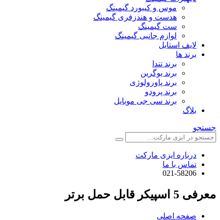
موس و کیبورد گیمینگ
هدست و هندزفری گیمینگ
ست گیمینگ
لوازم جانبی گیمینگ
لایف استایل
برند ها
برند تندا
برند یوگرین
برند پاورولوژی
برند پرودو
برند سی جی موبایل
بلاگ
جستجو
درباره ایزی مارکت
تماس با ما
021-58206
معرفی 5 اسپیکر قابل حمل برتر
صفحه اصلی