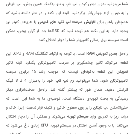
شما می‌توانید بدون عوض کردن لپ تاپ و تنها به‌کمک همین روش، لپ تاپتان
را به دوران اوج جوانی‌اش برگردانید. البته این نکته را در نظر داشته باشید که
همچنان راهی برای
افزایش سرعت لپ تاپ های قدیمی
با هزینه‌ی کم‌تر نیز
وجود دارد. به این نکته هم توجه کنید که SSDها جدا از گران بودن، ممکن
است سیستم برق رسانی کامپیوتر شما را دچار اختلال کنند.
راه‌حل بعدی تعویض
RAM
است. با توجه به ارتباط تنگاتنگ RAM و CPU، این
قطعه می‌تواند تاثیر چشمگیری بر سرعت کامپیوترتان بگذارد. البته تاثیر
تعویض این قطعه به‌گونه‌ای نیست که موجب رشد 15 برابری سرعت
کامپیوترتان شود. شما می‌توانید
رم لپ تاپ
خود را به‌میزان 4 تا 8 گیگ
افزایش دهید. همان طور که پیشتر گفته شد، راه‌حل سخت‌افزاری دیگر
رسیدگی به بحث تهویه‌ی دستگاه است. توصیه‌ی ما به شما این است که
حتی‌الامکان لپ تاپتان را بر روی سطوح خاکی و کثیف قرار ندهید؛ زیرا، خاک و
ذرات ریز به تدریج وارد
سیستم تهویه
می‌شوند و عملکرد آن را دچار اختلال
می‌کنند. با به وجود آمدن اختلال در سیستم تهویه،
CPU
زیادی داغ می‌شود که