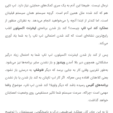
نرمال نیست. طبیعتا این آدم به یک سری کمک‌های حمایتی نیاز دارد. لپ تاپی
هم که کند شده مثل همین آدم است. گرچه سیستم همان سیستم قبلیتان
است، اما کندتر از ابتدا آنچه را می‌خواهید انجام می‌دهد. به نظرتان منظور از
عملکرد کند لپ تاپ
چیست؟ کند باز شدن برنامه‌ی
اینترنت اکسپلورر
اغلب
رایج‌ترین نشانه‌ای است که کند شدن احتمالی لپ تاپ را به شما یاد آوری
می‌کند.
پس از کند باز شدن اینترنت اکسپلورر، لپ تاپ شما به احتمال زیاد درگیر
مشکلاتی همچون دیر بالا آمدن
ویندوز
و باز نشدن سایر برنامه‌ها نیز می‌شود.
به‌طور تقریبی وقتی کار به جایی برسد که دیگر
فتوشاپ
به درستی باز نشود،
یعنی کلاهتان افتاده پس معرکه. اگر کار لپ تاپتان به کند باز شدن یا باز نشدن
برنامه‌های آفیس
رسیده باشد که دیگر واویلا! کند شدن لپ تاپ، موضوع واقعا
مهمی است ؛چراکه، سرعت سیستم شما تاثیر مستقیمی روی وضعیت اعصابتان
خواهد گذاشت.
تا به این جای کار، عملکرد غیرطبیعی درک و پاسخگویی سیستمتان را توضیح