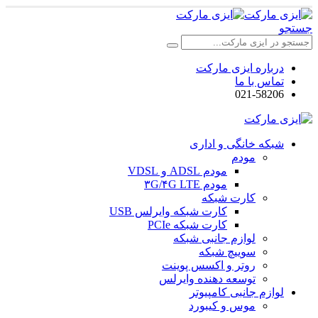
جستجو
درباره ایزی مارکت
تماس با ما
021-58206
شبکه خانگی و اداری
مودم
مودم ADSL و VDSL
مودم ۳G/۴G LTE
کارت شبکه
کارت شبکه وایرلس USB
کارت شبکه PCIe
لوازم جانبی شبکه
سوییچ شبکه
روتر و اکسس پوینت
توسعه دهنده وایرلس
لوازم جانبی کامپیوتر
موس و کیبورد