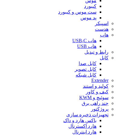
موس
کیبورد
ست موس و کیبورد
پد موس
اسپیکر
هدست
هاب
هاب USB-C
هاب USB
رابط و تبدیل
کابل
کابل صدا
کابل تصویر
کابل شبکه
Extender
کولپد و استند
کیف و کاور
سوئیچ و KWM
چند راهی برق
پروژکتور
تجهیزات ذخیره سازی
باکس هارد و داک
هارد اکسترنال
هارد اینترنال