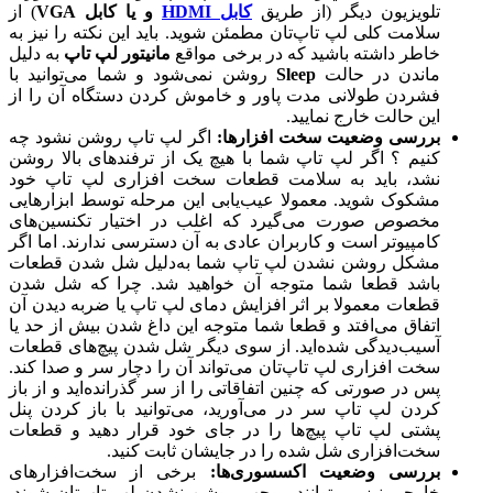
تلویزیون دیگر (از طریق
کابل HDMI
و یا کابل VGA
) از
سلامت کلی لپ تاپ‌تان مطمئن شوید. باید این نکته را نیز به
خاطر داشته باشید که در برخی مواقع
مانیتور لپ تاپ
به دلیل
ماندن در حالت
Sleep
روشن نمی‌شود و شما می‌توانید با
فشردن طولانی مدت پاور و خاموش کردن دستگاه آن را از
این حالت خارج نمایید.
بررسی وضعیت سخت افزارها:
اگر لپ تاپ روشن نشود چه
کنیم ؟ اگر لپ تاپ شما با هیچ یک از ترفندهای بالا روشن
نشد، باید به سلامت قطعات سخت افزاری لپ تاپ خود
مشکوک شوید. معمولا عیب‌یابی این مرحله توسط ابزارهایی
مخصوص صورت می‌گیرد که اغلب در اختیار تکنسین‌های
کامپیوتر است و کاربران عادی به آن دسترسی ندارند. اما اگر
مشکل روشن نشدن لپ تاپ شما به‌دلیل شل شدن قطعات
باشد قطعا شما متوجه آن خواهید شد. چرا که شل شدن
قطعات معمولا بر اثر افزایش دمای لپ تاپ یا ضربه دیدن آن
اتفاق می‌افتد و قطعا شما متوجه این داغ شدن بیش از حد یا
آسیب‌دیدگی شده‌اید. از سوی دیگر شل شدن پیچ‌های قطعات
سخت افزاری لپ تاپ‌تان می‌تواند آن را دچار سر و صدا کند.
پس در صورتی که چنین اتفاقاتی را از سر گذرانده‌اید و از باز
کردن لپ تاپ سر در می‌آورید، می‌توانید با باز کردن پنل
پشتی لپ تاپ پیچ‌ها را در جای خود قرار دهید و قطعات
سخت‌افزاری شل شده را در جایشان ثابت کنید.
بررسی وضعیت اکسسوری‌ها:
برخی از سخت‌افزارهای
خارجی نیز می‌توانند موجب روشن نشدن لپ تاپ‌تان شوند.