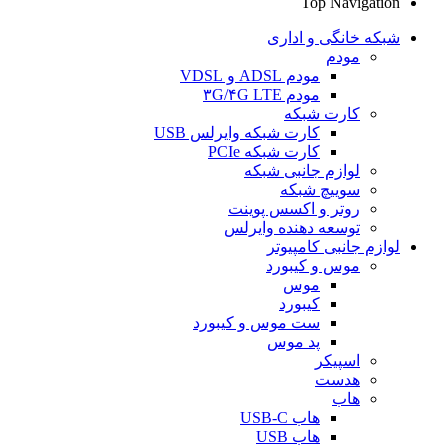
Top Navigation
شبکه خانگی و اداری
مودم
مودم ADSL و VDSL
مودم ۳G/۴G LTE
کارت شبکه
کارت شبکه وایرلس USB
کارت شبکه PCIe
لوازم جانبی شبکه
سوییچ شبکه
روتر و اکسس پوینت
توسعه دهنده وایرلس
لوازم جانبی کامپیوتر
موس و کیبورد
موس
کیبورد
ست موس و کیبورد
پد موس
اسپیکر
هدست
هاب
هاب USB-C
هاب USB