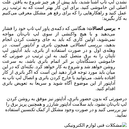
نشدن لپ تاپ آشنا شدید، باید پیش از هر چیز شروع به یافتن علت
اصلی این خاموشی کنید. برای این کار بهتر است که به ‌ترتیب زیر
عمل کنید و راهکارهایی را که برای رفع هر مشکل معرفی می‌کنیم
به کار بگیرید:
برسی اتصالات:
هنگامی که دکمه‌ی پاور
لپ تاپ
خود را فشار
می‌دهید و با هیچ واکنشی از سوی لپ تاپ‌تان مواجه
نمی‌شوید، اولین کاری که باید به جای وحشت کردن انجام
بدهید،
بررسی اتصالاتی همچون باتری و آداپتور است.
در
وهله‌ی اول و در صورت استفاده از باتری، باید آداپتور لپ
تاپتان را به برق متصل کنید. به این ترتیب در صورتی که
خاموشی دستگاه‌تان بر اثر اتمام باتری باشد، به سرعت
روشن خواهد شد و شروع به کار خواهد کرد. نکته‌ای که در این
میان باید مورد توجه قرار دهید این است که اگر باتری از کار
افتاده باشد، می‌توانید با خارج کردن باتری و اتصال لپ تاپ به
آداپتور از این موضوع آگاه شوید و سریعا به تعویض باتری
اقدام کنید.
درصورتی که بدون حضور باتری، آداپتور نیز موفق به روشن کردن
لپ تاپ‌تان نشود، باید سلامت آداپتور شارژر و همچنین پریز برق را
نیز بررسی کنید و در صورت وجود مشکل از
کمک تکنسین
استفاده
نمایید.