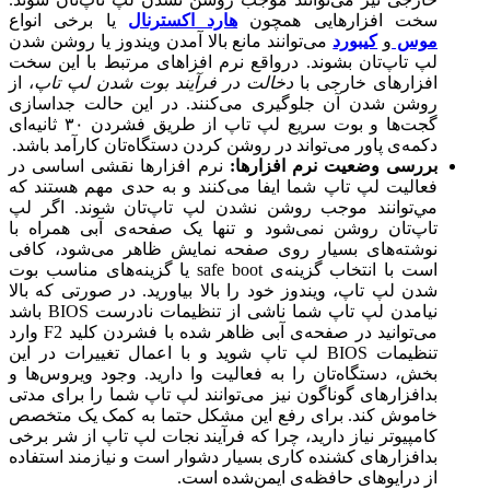
سخت افزارهایی همچون
هارد اکسترنال
یا برخی انواع
موس‌
و
کیبورد
می‌توانند مانع بالا آمدن ویندوز یا روشن شدن
لپ تاپ‌تان بشوند. درواقع نرم ‌افزاهای مرتبط با این سخت‌
افزارهای خارجی با
دخالت در فرآیند بوت شدن لپ تاپ
، از
روشن شدن آن جلوگیری می‌کنند. در این حالت جداسازی
گجت‌ها و بوت سریع لپ تاپ از طریق فشردن ۳۰ ثانیه‌ای
دکمه‌ی پاور می‌تواند در روشن کردن دستگاه‌تان کارآمد باشد.
بررسی وضعیت نرم‌ افزارها:
نرم‌ افزارها نقشی اساسی در
فعالیت لپ تاپ شما ایفا می‌کنند و به حدی مهم هستند که
مي‌توانند موجب روشن نشدن لپ تاپ‌تان شوند. اگر لپ
تاپ‌‌تان روشن نمی‌شود و تنها یک صفحه‌ی آبی همراه با
نوشته‌های بسیار روی صفحه نمایش ظاهر می‌شود، کافی
است با انتخاب گزینه‌ی safe boot یا گزینه‌های مناسب بوت
شدن لپ تاپ، ویندوز خود را بالا بیاورید. در صورتی که بالا
نیامدن لپ تاپ شما ناشی از تنظیمات نادرست BIOS باشد
می‌توانید در صفحه‌ی آبی ظاهر شده با فشردن کلید F2 وارد
تنظیمات BIOS لپ تاپ شوید و با اعمال تغییرات در این
بخش، دستگاه‌تان را به فعالیت وا دارید. وجود ویروس‌ها و
بدافزارهای گوناگون نیز می‌توانند لپ تاپ شما را برای مدتی
خاموش کند. برای رفع این مشکل حتما به کمک یک متخصص
کامپیوتر نیاز دارید، چرا که فرآیند نجات لپ تاپ از شر برخی
بدافزارهای کشنده کاری بسیار دشوار است و نیازمند استفاده
از درایو‌های حافظه‌ی ایمن‌شده است.