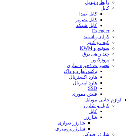
رابط و تبدیل
کابل
کابل صدا
کابل تصویر
کابل شبکه
Extender
کولپد و استند
کیف و کاور
سوئیچ و KWM
چند راهی برق
پروژکتور
تجهیزات ذخیره سازی
باکس هارد و داک
هارد اکسترنال
هارد اینترنال
SSD
فلش مموری
لوازم جانبی موبایل
کابل و شارژر
کابل
شارژر
شارژر دیواری
شارژر رومیزی
شارژر فندکی