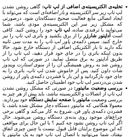
تخلیه‌ی الکتریسیته‌ی اضافی از لپ تاپ:
گاهی روشن نشدن
لپ تاپ زیر سر
الکتریسیته و بار اضافه‌ای
است که مي‌تواند با
ایجاد اتصالی مانع فعالیت صحیح دستگاه‌تان شود. درصورتی
که مشکل زیر سر این الکتریسیته‌ی موذی باشد، شما
می‌توانید با ترفندی ساده،
لپ تاپ
خود را روشن کنید. کافی
است
آداپتور شارژر
را از برق بکشید و باتری لپ تاپ را نیز
خارج کنید. سپس
دکمه‌ی پاور لپ تاپ
را به مدت سی ثانیه
نگه دارید تا بار الکتریکی اضافی از دستگاه خارج شود. حالا
بدون اینکه باتری را در جای خود قرار دهید، لپ تاپ را از
طریق آداپتور به برق متصل نمایید. در صورتی که لپ تاپ
روشن شد به روش همیشگی آن را از
منوی استارت ویندوز
شات داون کنید. پس از خاموش شدن لپ تاپ، باتری را به
جای خود بازگردانید و این بار با فشردن دکمه‌ی پاور از روشن
شدن بی‌دردسر لپ تاپ خود اطمینان حاصل کنید.
بررسی وضعیت مانیتور:
در صورتی که مشکل روشن نشدن
لپ تاپ از اتصالات و الکتریسیته نباشد، باید پیش از هر چیز به
بررسی وضعیت
مانیتور
یا
صفحه نمایش دستگاه
خود بپردازید.
معمولا هنگامی که مانیتور دستگاه دچار مشکل شده باشد، با
فشردن دکمه‌ی پاور فن، شروع به کار می‌کند و گاهی برخی
چراغ‌های موجود روی بدنه‌ی دستگاه روشن می‌شوند. حال
اگر لپ تاپ روشن نشود چه کنیم ؟ با این حال برای مواقعی
که این موضوع برایتان قابل قبول نیست یا چنین چیزی اتفاق
نیفتاد، شما مي‌توانید با اتصال لپ تاپ خود به یک مانیتور یا