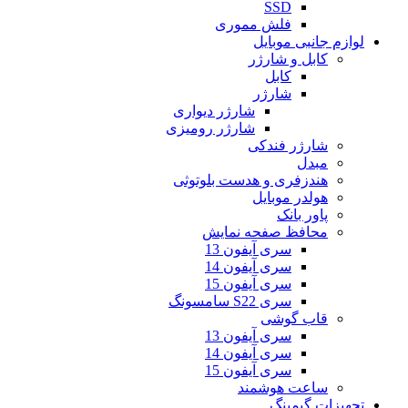
SSD
فلش مموری
لوازم جانبی موبایل
کابل و شارژر
کابل
شارژر
شارژر دیواری
شارژر رومیزی
شارژر فندکی
مبدل
هندزفری و هدست بلوتوثی
هولدر موبایل
پاور بانک
محافظ صفحه نمایش
سری آیفون 13
سری آیفون 14
سری آیفون 15
سری S22 سامسونگ
قاب گوشی
سری آیفون 13
سری آیفون 14
سری آیفون 15
ساعت هوشمند
تجهیزات گیمینگ