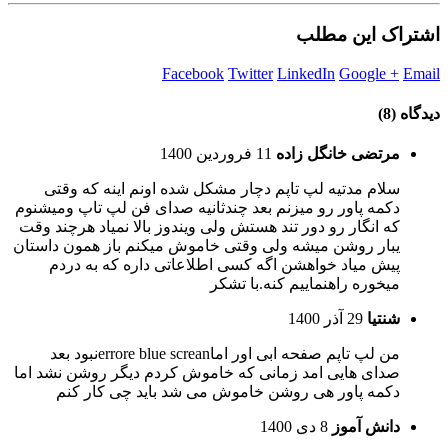
اشتراک این مطلب
Facebook
Twitter
LinkedIn
Google +
Email
دیدگاه (8)
مرتضی خانگل زاده
11 فروردین 1400
سلام مدتیه لپ تاپم دچار مشکل شده اونم اینه که وقتی
دکمه پاور رو میزنم بعد چندثانیه صدای فن لپ تاپ ومیشنوم
که انگار رو دور تند هستش ولی ویندوز بالا نمیاد هرچند وقت
یبار روشن میشه ولی وقتی خاموش میکنم باز همون داستان
پیش میاد خواهشن اگه کسی اطلاعاتی داره که به دردم
میخوره راهنماییم کنه.با تشکر
شنتيا
29 آذر 1400
من لپ تاپم صفحه ابى اور اماerrore blue screanنبود بعد
صداى هايى امد زمانى كه خاموش كردم ديگر روشن نشد اما
دكمه پاور هى روشن خاموش مى شد بايد چى كار كنم
دانش آموز
8 دی 1400