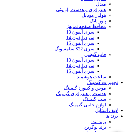
مبدل
هندزفری و هدست بلوتوثی
هولدر موبایل
پاور بانک
محافظ صفحه نمایش
سری آیفون 13
سری آیفون 14
سری آیفون 15
سری S22 سامسونگ
قاب گوشی
سری آیفون 13
سری آیفون 14
سری آیفون 15
ساعت هوشمند
تجهیزات گیمینگ
موس و کیبورد گیمینگ
هدست و هندزفری گیمینگ
ست گیمینگ
لوازم جانبی گیمینگ
لایف استایل
برند ها
برند تندا
برند یوگرین