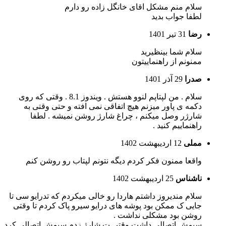
سلام منم مشکل اقای خانگل زاده رو دارم
لطفا جواب بدید
رضا
31 تیر 1401
سلام شما بینظیرید
ممنونم از راهنماییتون
صدرا
29 آذر 1401
سلام . من لپتاپم لنوو هستش . ویندوز 8.1 . وقتی که روی
دکمه ی پاور میزنم هیچ اتفاقی نمی افته و حتی وقتی به
شارژر وصل میکنم ، چراغ شارژ روشن نمیشه . لطفا
راهنماییم کنید .
مملی
12 اردیبهشت 1402
واقعا ممنون فکر کردم دیگه نتونم لپتاب رو روشن کنم
ناشناس
25 اردیبهشت 1402
سلام مندیروز داشتم هاردا رو خالی میکردم که تدرایو سی تا
جایی ک ممکن بود پوشه های درایو سیرو پاک کردم تا وقتی
روشن بود مشکلی نداشت .
سیمش اتصالی داشت وقتی ت شارژ زدم سیمش اتصالی کرد