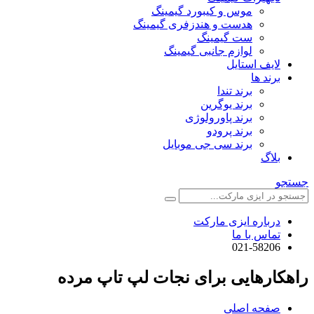
موس و کیبورد گیمینگ
هدست و هندزفری گیمینگ
ست گیمینگ
لوازم جانبی گیمینگ
لایف استایل
برند ها
برند تندا
برند یوگرین
برند پاورولوژی
برند پرودو
برند سی جی موبایل
بلاگ
جستجو
درباره ایزی مارکت
تماس با ما
021-58206
راهکارهایی برای نجات لپ تاپ مرده
صفحه اصلی