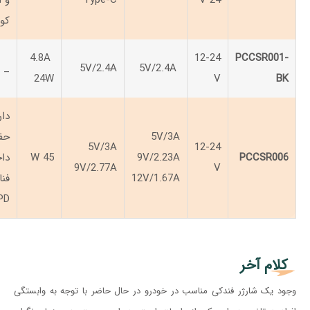
24 V
Type-C
و 
کوت
4.8A
12-24
PCCSR001-
_
5V/2.4A
5V/2.4A
24W
V
BK
دار
5V/3A
حف
5V/3A
12-24
PCCSR006
9V/2.23A
45 W
داخ
9V/2.77A
V
12V/1.67A
PD
کلام آخر
وجود یک شارژر فندکی مناسب در خودرو در حال حاضر با توجه به وابستگی