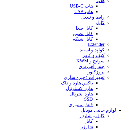
هاب
هاب USB-C
هاب USB
رابط و تبدیل
کابل
کابل صدا
کابل تصویر
کابل شبکه
Extender
کولپد و استند
کیف و کاور
سوئیچ و KWM
چند راهی برق
پروژکتور
تجهیزات ذخیره سازی
باکس هارد و داک
هارد اکسترنال
هارد اینترنال
SSD
فلش مموری
لوازم جانبی موبایل
کابل و شارژر
کابل
شارژر