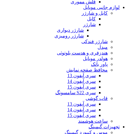
فلش مموری
لوازم جانبی موبایل
کابل و شارژر
کابل
شارژر
شارژر دیواری
شارژر رومیزی
شارژر فندکی
مبدل
هندزفری و هدست بلوتوثی
هولدر موبایل
پاور بانک
محافظ صفحه نمایش
سری آیفون 13
سری آیفون 14
سری آیفون 15
سری S22 سامسونگ
قاب گوشی
سری آیفون 13
سری آیفون 14
سری آیفون 15
ساعت هوشمند
تجهیزات گیمینگ
موس و کیبورد گیمینگ