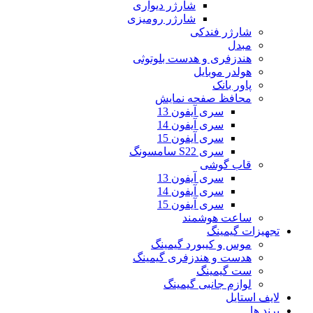
شارژر دیواری
شارژر رومیزی
شارژر فندکی
مبدل
هندزفری و هدست بلوتوثی
هولدر موبایل
پاور بانک
محافظ صفحه نمایش
سری آیفون 13
سری آیفون 14
سری آیفون 15
سری S22 سامسونگ
قاب گوشی
سری آیفون 13
سری آیفون 14
سری آیفون 15
ساعت هوشمند
تجهیزات گیمینگ
موس و کیبورد گیمینگ
هدست و هندزفری گیمینگ
ست گیمینگ
لوازم جانبی گیمینگ
لایف استایل
برند ها