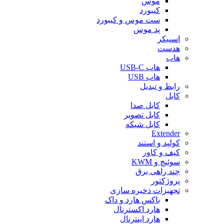
موس
کیبورد
ست موس و کیبورد
پد موس
اسپیکر
هدست
هاب
هاب USB-C
هاب USB
رابط و تبدیل
کابل
کابل صدا
کابل تصویر
کابل شبکه
Extender
کولپد و استند
کیف و کاور
سوئیچ و KWM
چند راهی برق
پروژکتور
تجهیزات ذخیره سازی
باکس هارد و داک
هارد اکسترنال
هارد اینترنال