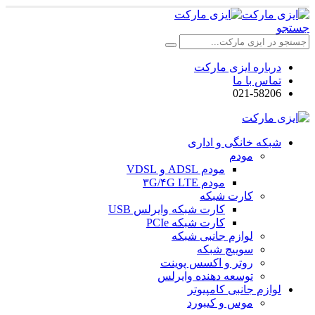
جستجو
درباره ایزی مارکت
تماس با ما
021-58206
شبکه خانگی و اداری
مودم
مودم ADSL و VDSL
مودم ۳G/۴G LTE
کارت شبکه
کارت شبکه وایرلس USB
کارت شبکه PCIe
لوازم جانبی شبکه
سوییچ شبکه
روتر و اکسس پوینت
توسعه دهنده وایرلس
لوازم جانبی کامپیوتر
موس و کیبورد