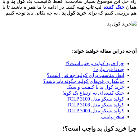
راه حل این موضوع بسیار سادست! فقط کافیست یک
کول پد
و یا
همان
خنک کننده
لپ تاپ
تهیه کنید. در ادامه با ما همراه باشید تا با
هم بررسی کنیم که برای
خرید کول پد
، به چه نکاتی باید توجه کنیم.
آن‌چه در این مقاله خواهید خواند:
چرا خرید کولپد واجب است؟!
چندتا فن نیازه !
ابعاد مناسب برای کولپد چه قدر است؟
جایگذاری فن‌های کولپد چگونه باید باشد؟
خرید کول پد با کیفیت و سبک
خنک کننده‌ای به ارتفاع یک کوه!
کولپد تسکو مدل TCLP 3100
کولپد تسکو مدل TCLP 3108
کولپد تسکو مدل TCLP 3000
سخن پایانی
چرا خرید کول پد واجب است؟!