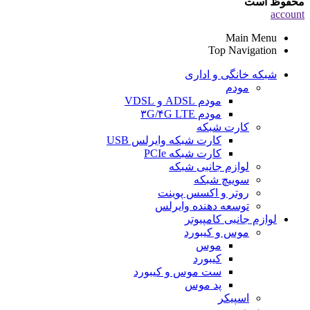
محفوظ است
account
Main Menu
Top Navigation
شبکه خانگی و اداری
مودم
مودم ADSL و VDSL
مودم ۳G/۴G LTE
کارت شبکه
کارت شبکه وایرلس USB
کارت شبکه PCIe
لوازم جانبی شبکه
سوییچ شبکه
روتر و اکسس پوینت
توسعه دهنده وایرلس
لوازم جانبی کامپیوتر
موس و کیبورد
موس
کیبورد
ست موس و کیبورد
پد موس
اسپیکر