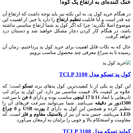
خنک کننده‌ای به ارتفاع یک کوه!
در هنگام خرید کول پد، به این نکته نیز باید توجه داشت که ارتفاع آن
چه قدر است و آیا قابلیت
تنظیم ارتفاع
را دارد یا خیر. از اهمیت این
موضوع اصلا نگذرید؛ چرا که اگر کول پد شما ارتفاع مناسبی نداشته
باشد، در هنگام کار کردن دچار مشکل خواهید شد و دستتان درد
خواهد گرفت.
حال که به نکات قابل اهمیت برای خرید کول پد پرداختیم، زمان آن
رسیده تا به سراغ معرفی چند محصول مناسب برویم.
کول پد تسکو مدل TCLP 3100
این کول پد یکی از با کیفیت‌ترین کول پدهای برند
تسکو
است؛ که
علاوه بر کیفیت بالا،
قیمت مناسبی
نیز دارد. این کول پد برای لپ
تاپ‌هایی با ابعاد
11 تا 17 اینچی
مناسب بوده و دارای
4 فن
با سرعت
1500دور بر دقیقه
می‌باشد. شما می‌توانید سرعت فن‌های آن را
تنظیم کرده و همچنین این کول پد دارای
2 پورت USB
و
8 چراغ
LED
می‌باشد. جنس بدنه آن نیز از
پلاستیک مقاوم و فلز
است، که
مقاومت و استحکام بالا و خوبی را برایتان به ارمغان می‌آورد.
کولپد تسکو مدل TCLP 3108