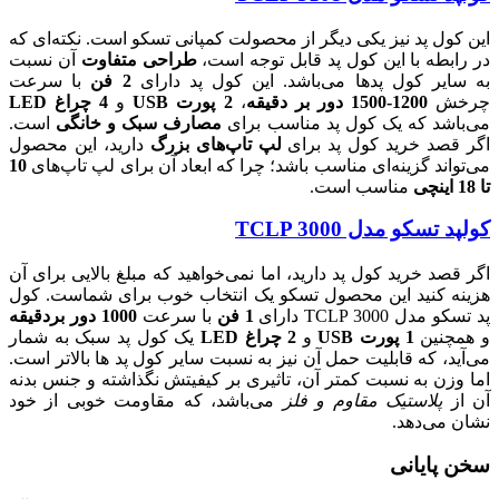
این کول پد نیز یکی دیگر از محصولت کمپانی تسکو است. نکته‌ای که
در رابطه با این کول پد قابل توجه است،
طراحی متفاوت
آن نسبت
به سایر کول پدها می‌باشد. این کول پد دارای
2 فن
با سرعت
چرخش
1200-1500 دور بر دقیقه
،
2 پورت USB
و
4 چراغ LED
می‌باشد که یک کول پد مناسب برای
مصارف سبک و خانگی
است.
اگر قصد خرید کول پد برای
لپ تاپ‌های بزرگ
دارید، این محصول
می‌تواند گزینه‌ای مناسب باشد؛ چرا که ابعاد آن برای لپ تاپ‌های
10
تا 18 اینچی
مناسب است.
کولپد تسکو مدل TCLP 3000
اگر قصد خرید کول پد دارید، اما نمی‌خواهید که مبلغ بالایی برای آن
هزینه کنید این محصول تسکو یک انتخاب خوب برای شماست. کول
پد تسکو مدل TCLP 3000 دارای
1 فن
با سرعت
1000 دور بردقیقه
و همچنین
1 پورت USB
و
2 چراغ LED
یک کول پد سبک به شمار
می‌آید، که قابلیت حمل آن نیز به نسبت سایر کول پد ها بالاتر است.
اما وزن به نسبت کمتر آن، تاثیری بر کیفیتش نگذاشته و جنس بدنه
آن از
پلاستیک مقاوم و فلز
می‌باشد، که مقاومت خوبی از خود
نشان می‌دهد.
سخن پایانی