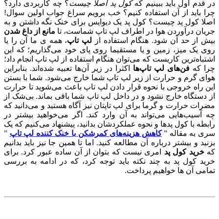
در قدم اول باید ببینیم که
کول پد اصلا چیست
؟ چه کاربردی دارد؟
چرا باید از آن استفاده کنیم؟ خب برویم سراغ جواب اولین سوال!
اصلا کول پد چیست؟ کول پد یک دیوایس برای خنک نگه داشتن و به
جریان درآوردن هوا در اطراف لپ تاپ شماست، تا
مانع از داغ شدن
بیش از حد آن شود. هنگام استفاده از
لپ تاپ
، همه ی ما آن را یا
روی یک میز، زمین و یا مستقیما روی پای خود می‌گذاریم؛ که این
اشتباه‌ترین کاریست که می‌توان هنگام استفاده از لپ تاپ انجام داد؛
چرا که
فن‌های لپ تاپ‌ها
اکثرا در زیر آن‌ها تعبیه شده‌اند. بنابراین
هوای گرم و حرارت از زیر لپ تاپ شما خارج می‌شود. شما با بستن
این راه خروجی با نحوه قرار دادن لپ تاپ باعث می‌شوید تا حرارت
از دستگاه خارج نشود و در داخل لپ تاپ شما باقی بماند. بی‌شک از
مضرات حرارت و گرما برای لپ تاپتان نیز آگاه هستید و می‌دانید که
چه آسیب‌هایی می‌تواند به آن وارد کند. اگر می‌خواهید بیشتر در
رابطه با کول پدها و نحوه عملکردشان بدانید، پیشنهاد می‌کنیم که یک
سری به مقاله ”
کاهش هزینه‌های کمرشکن با خنک کننده لپ تاپ
”
بزنید و بیشتر درباره آن مطالعه کنید. اما تا همین جا نیز باید بدانیم
که
خرید کول پد
امری نیست که بتوان از آن ساده عبور کرد. برای
خرید کول پد به چند نکته باید توجه کرد، که در ادامه به بررسی
تمامی آن ها خواهیم پرداخت.