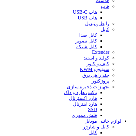
هدست
هاب
هاب USB-C
هاب USB
رابط و تبدیل
کابل
کابل صدا
کابل تصویر
کابل شبکه
Extender
کولپد و استند
کیف و کاور
سوئیچ و KWM
چند راهی برق
پروژکتور
تجهیزات ذخیره سازی
باکس هارد و داک
هارد اکسترنال
هارد اینترنال
SSD
فلش مموری
لوازم جانبی موبایل
کابل و شارژر
کابل