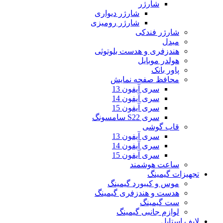
شارژر
شارژر دیواری
شارژر رومیزی
شارژر فندکی
مبدل
هندزفری و هدست بلوتوثی
هولدر موبایل
پاور بانک
محافظ صفحه نمایش
سری آیفون 13
سری آیفون 14
سری آیفون 15
سری S22 سامسونگ
قاب گوشی
سری آیفون 13
سری آیفون 14
سری آیفون 15
ساعت هوشمند
تجهیزات گیمینگ
موس و کیبورد گیمینگ
هدست و هندزفری گیمینگ
ست گیمینگ
لوازم جانبی گیمینگ
لایف استایل