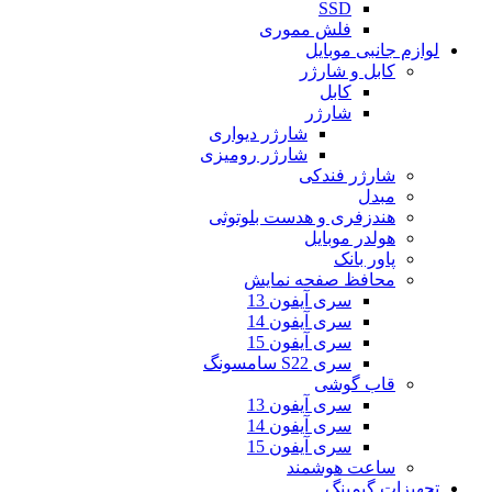
SSD
فلش مموری
لوازم جانبی موبایل
کابل و شارژر
کابل
شارژر
شارژر دیواری
شارژر رومیزی
شارژر فندکی
مبدل
هندزفری و هدست بلوتوثی
هولدر موبایل
پاور بانک
محافظ صفحه نمایش
سری آیفون 13
سری آیفون 14
سری آیفون 15
سری S22 سامسونگ
قاب گوشی
سری آیفون 13
سری آیفون 14
سری آیفون 15
ساعت هوشمند
تجهیزات گیمینگ