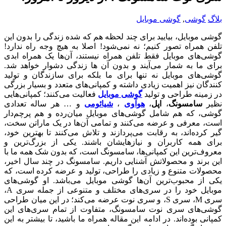
بلاگ
گوشی
,
گوشی موبایل
گوشی موبایل، بیایید برای چند لحظه هم که شده زندگی را بدون این
تلفن همراه تصور کنیم؛ نه نمی‌شود! اصلا به هیچ وجه راه ندارد!
گوشی‌های موبایل فقط تلفن همراه نیستند، آن‌ها یک همراه ابدی
برای ما به شمار می‌آیند و بدون آن ها زندگی دشوار خواهد شد.
گوشی‌های موبایل نه تنها برای ما بلکه برای سازندگان و تولید
کنندگان نیز اهمیت زیادی داشته و کمپانی‌های متعدد و بسیار بزرگی
در زمینه طراحی و تولید
گوشی موبایل
فعالیت می‌کنند؛ کمپانی‌هایی
نظیر
سامسونگ
،
اپل
،
هوآوی
،
شیائومی
و … هر ساله تعدادی
گوشی، که هم شامل گوشی‌های موبایل میان‌رده و هم پرچم‌دار
است، معرفی و عرضه می‌کنند و تمامی آن‌ها در یک ماراتن سخت،
گیر کرده‌اند، به رقابت می‌پردازند و تلاش می‌کنند تا بهترین خود،
برای همه کاربران و نیازهایشان باشند. یکی از بزرگ‌ترین و
معروف‌ترین این کمپانی‌ها، سامسونگ است، که بدون شک همه ما با
این برند و محصولاتش آشنایی داریم. سامسونگ در چند سال اخیر،
محصولات متنوع و زیادی را طراحی، تولید و عرضه کرده ‌است، که
یکی از محبوب‌ترین آن‌ها گوشی موبایل می‌باشد. او گوشی‌های
موبایل خود را در سری‌های مختلف و متنوعی از جمله سری A،
سری M، سری S، و سری نوت عرضه می‌کند؛ در این میان طراحی
گوشی‌های سری نوت سامسونگ، متفاوت از تمام سری‌های این
کمپانی بوده‌اند. در ادامه این مقاله همراه ما باشید، تا بیشتر به این