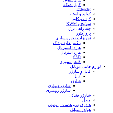
کابل شبکه
Extender
کولپد و استند
کیف و کاور
سوئیچ و KWM
چند راهی برق
پروژکتور
تجهیزات ذخیره سازی
باکس هارد و داک
هارد اکسترنال
هارد اینترنال
SSD
فلش مموری
لوازم جانبی موبایل
کابل و شارژر
کابل
شارژر
شارژر دیواری
شارژر رومیزی
شارژر فندکی
مبدل
هندزفری و هدست بلوتوثی
هولدر موبایل