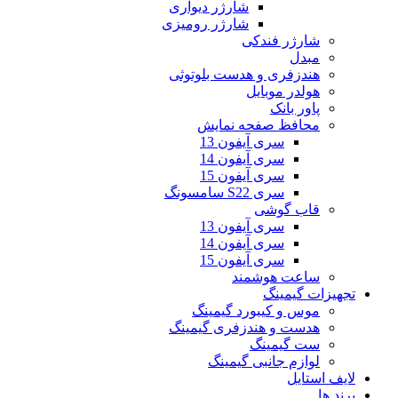
شارژر دیواری
شارژر رومیزی
شارژر فندکی
مبدل
هندزفری و هدست بلوتوثی
هولدر موبایل
پاور بانک
محافظ صفحه نمایش
سری آیفون 13
سری آیفون 14
سری آیفون 15
سری S22 سامسونگ
قاب گوشی
سری آیفون 13
سری آیفون 14
سری آیفون 15
ساعت هوشمند
تجهیزات گیمینگ
موس و کیبورد گیمینگ
هدست و هندزفری گیمینگ
ست گیمینگ
لوازم جانبی گیمینگ
لایف استایل
برند ها