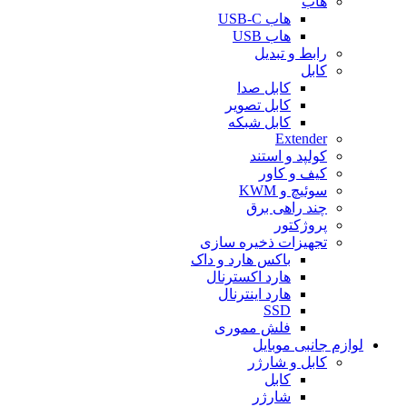
هاب
هاب USB-C
هاب USB
رابط و تبدیل
کابل
کابل صدا
کابل تصویر
کابل شبکه
Extender
کولپد و استند
کیف و کاور
سوئیچ و KWM
چند راهی برق
پروژکتور
تجهیزات ذخیره سازی
باکس هارد و داک
هارد اکسترنال
هارد اینترنال
SSD
فلش مموری
لوازم جانبی موبایل
کابل و شارژر
کابل
شارژر