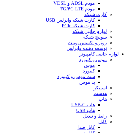
مودم ADSL و VDSL
مودم ۳G/۴G LTE
کارت شبکه
کارت شبکه وایرلس USB
کارت شبکه PCIe
لوازم جانبی شبکه
سوییچ شبکه
روتر و اکسس پوینت
توسعه دهنده وایرلس
لوازم جانبی کامپیوتر
موس و کیبورد
موس
کیبورد
ست موس و کیبورد
پد موس
اسپیکر
هدست
هاب
هاب USB-C
هاب USB
رابط و تبدیل
کابل
کابل صدا
کابل تصویر