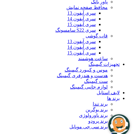
پاور بانک
محافظ صفحه نمایش
سری آیفون 13
سری آیفون 14
سری آیفون 15
سری S22 سامسونگ
قاب گوشی
سری آیفون 13
سری آیفون 14
سری آیفون 15
ساعت هوشمند
تجهیزات گیمینگ
موس و کیبورد گیمینگ
هدست و هندزفری گیمینگ
ست گیمینگ
لوازم جانبی گیمینگ
لایف استایل
برند ها
برند تندا
برند یوگرین
برند پاورولوژی
برند پرودو
برند سی جی موبایل
بلاگ