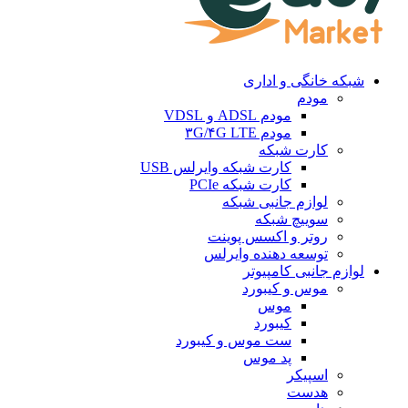
شبکه خانگی و اداری
مودم
مودم ADSL و VDSL
مودم ۳G/۴G LTE
کارت شبکه
کارت شبکه وایرلس USB
کارت شبکه PCIe
لوازم جانبی شبکه
سوییچ شبکه
روتر و اکسس پوینت
توسعه دهنده وایرلس
لوازم جانبی کامپیوتر
موس و کیبورد
موس
کیبورد
ست موس و کیبورد
پد موس
اسپیکر
هدست