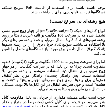
توجه داشته باشید برای استفاده از قابلیت PoE سوییچ شبکه،
دستگاه‌ها
نیز باید
قابلیت پی او ای
را داشته باشند.
هیچ رشته‌ای بی سر نخ نیست!
انواع کابل‌های شبکه (
cat5,cat5e,cat6,cat7
) از
چهار زوج سیم مسی
تشکیل شده که در
سرعت 100 مگابیت بر ثانیه
(
اِترنت
)،
دیتا
بر روی
رشته سیم‌های 1، 2، 3 و 6
انتقال می‌یابد و عملا رشته سیم‌های دیگر
بلا استفاده
می‌باشند. سوئیچ PoE
جریان برق
را از این رشته سیم‌ها
(
4، 5، 7 و 8
) انتقال داده و برق مورد نیاز دستگاه‌های متصل را تامین
می‌کند.
اما برای
سرعت
بیش‌تر مانند
1000 مگابیت بر ثانیه
(
گیگابیت
) قضیه
متفاوت است، چرا؟ به این دلیل که در سرعت گیگابیت از
هر چهار
زوج سیم
، برای
انتقال دیتا استفاده
می‌شود و رشته سیمی بلا
استفاده نیست. پس راهکار چیست؟ راهکار مورد نظر
انتقال
هم‌زمان برق و دیتا
، روی زوج سیم‌های “
چهار و پنج
” و “
هفت و
هشت
” است و چون
سرعت انتقال
در این کابل‌ها
بالا
بوده، مشکلی
در انتقال هم‌زمان برق و دیتا به وجود نمی‌آید.
خوب است بدانید همیشه
مقداری از جریان
، به دلیل
مقاومت کابل
هدر می‌رود. در نتیجه برای کابل کشی (مخصوصا در متراژ بالا) از
کابل‌ شبکه
با کیفیت و دارای
تست فلوک
مانند
تجهیزات پسیو دی