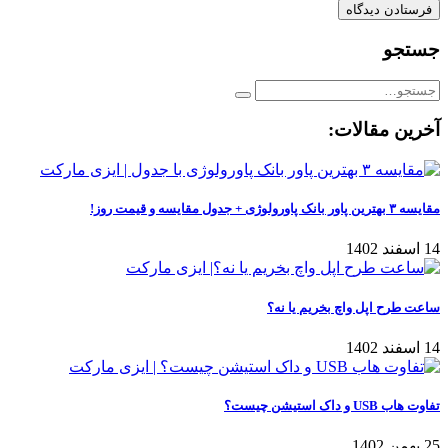
جستجو
آخرین مقالات:
مقایسه ۳ بهترین پاور بانک پاورولوژی + جدول مقایسه و قیمت روز!
14 اسفند 1402
ساعت طرح اپل واچ بخریم یا نه؟
14 اسفند 1402
تفاوت هاب USB و داک استیشن چیست؟
25 بهمن 1402