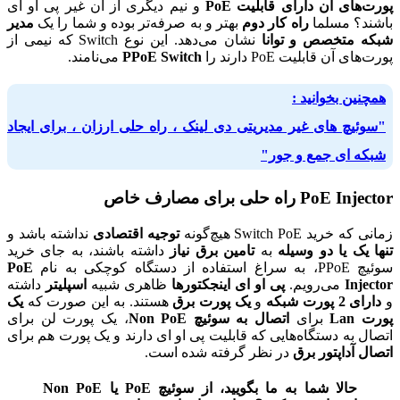
پورت‌های آن دارای قابلیت PoE
و نیم دیگری از آن غیر پی او ای
باشند؟ مسلما
راه کار دوم
بهتر و به صرفه‌تر بوده و شما را یک
مدیر
شبکه متخصص و توانا
نشان می‌دهد. این نوع Switch که نیمی از
پورت‌های آن قابلیت PoE دارند را
PPoE Switch
می‌نامند.
همچنین بخوانید :
"سوئیچ های غیر مدیریتی دی لینک ، راه حلی ارزان ، برای ایجاد
شبکه ای جمع و جور"
PoE Injector راه حلی برای مصارف خاص
زمانی که خرید Switch PoE هیچ‌گونه
توجیه اقتصادی
نداشته باشد و
تنها یک یا دو وسیله
به
تامین برق نیاز
داشته باشند، به جای خرید
سوئیچ PPoE، به سراغ استفاده از دستگاه کوچکی به نام
PoE
Injector
می‌رویم.
پی او ای اینجکتور‌ها
ظاهری شبیه
اسپلیتر
داشته
و
دارای 2 پورت شبکه
و
یک پورت برق
هستند. به این صورت که
یک
پورت Lan
برای
اتصال به سوئیچ Non PoE
، یک پورت لن برای
اتصال به دستگاه‌هایی که قابلیت پی او ای دارند و یک پورت هم برای
اتصال آداپتور برق
در نظر گرفته شده است.
حالا شما به ما بگویید، از سوئیچ PoE یا Non PoE