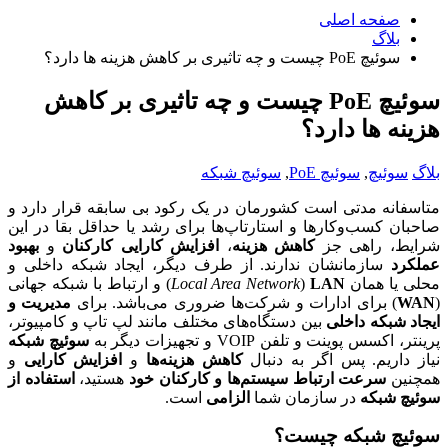
صفحه اصلی
بلاگ
سوئیچ PoE چیست و چه تاثیری بر کاهش هزینه ها دارد؟
سوئیچ PoE چیست و چه تاثیری بر کاهش
هزینه ها دارد؟
بلاگ
سوئیچ
,
سوئیچ PoE
,
سوئیچ شبکه
متاسفانه مدتی است کشورمان در یک رکود بی سابقه قرار دارد و
صاحبان کسب‌و‌کار‌ها و استارتاپ‌ها برای رشد یا حداقل بقا در این
شرایط، راهی جز
کاهش هزینه
،
افزایش کارایی کارکنان
و
بهبود
عملکرد
سازمانشان ندارند. از طرف دیگر، ایجاد شبکه داخلی و
محلی یا همان
LAN
)
Local Area Network
) و ارتباط با شبکه جهانی
(
WAN
) برای ادارات و شرکت‌ها ضروری می‌باشد. برای
مدیریت و
ایجاد شبکه داخلی
بین دستگاه‌های مختلف مانند لپ تاپ و کامپیوتر،
پرینتر، اکسس پوینت و تلفن VOIP و تجهیزات دیگر به
سوئیچ شبکه
نیاز داریم. پس اگر به دنبال
کاهش هزینه‌ها
و
افزایش کارایی
و
همچنین
سرعت ارتباط سیستم‌ها و کارکنان خود
هستید،
استفاده از
سوئیچ شبکه
در سازمان شما
الزامی
است.
سوئیچ شبکه چیست؟