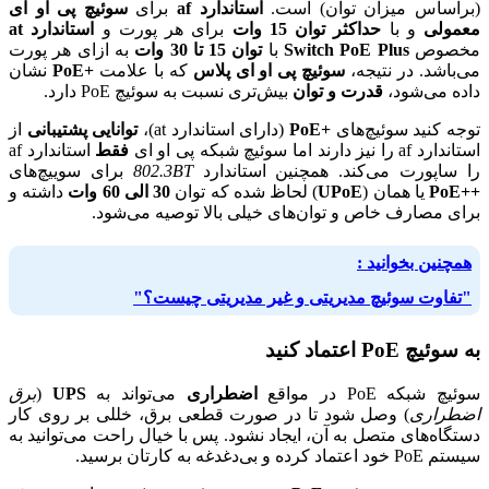
(براساس میزان توان) است.
استاندارد af
برای
سوئیچ پی او ای
معمولی
و با
حداکثر توان 15 وات
برای هر پورت و
استاندارد at
مخصوص
Switch PoE Plus
با
توان 15 تا 30 وات
به ازای هر پورت
می‌باشد. در نتیجه،
سوئیچ پی او ای پلاس
که با علامت
+PoE
نشان
داده می‌شود،
قدرت و توان
بیش‌تری نسبت به سوئیچ PoE دارد.
توجه کنید سوئیچ‌های
+PoE
(دارای استاندارد at)،
توانایی پشتیبانی
از
استاندارد af را نیز دارند اما سوئیچ شبکه پی او ای
فقط
استاندارد af
را ساپورت می‌کند. همچنین استاندارد
802.3BT
برای سوییچ‌های
++PoE
یا همان (
UPoE
) لحاظ شده که توان
30 الی 60 وات
داشته و
برای مصارف خاص و توان‌های خیلی بالا توصیه می‌شود.
همچنین بخوانید :
"تفاوت سوئیچ مدیریتی و غیر مدیریتی چیست؟"
به سوئیچ PoE اعتماد کنید
سوئیچ شبکه PoE در مواقع
اضطراری
می‌تواند به
UPS
(
برق
اضطراری
) وصل شود تا در صورت قطعی برق، خللی بر روی کار
دستگاه‌های متصل به آن، ایجاد نشود. پس با خیال راحت می‌توانید به
سیستم PoE خود اعتماد کرده و بی‌دغدغه به کارتان برسید.