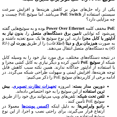
یکی از راه حل‌های موثر بر کاهش هزینه‌ها و افزایش سرعت
سیستم، استفاده از
PoE Switch
می‌باشد. اما سوئیچ PoE چیست و
چه مزایایی دارد؟
PoE
مخفف کلمه
Power Over Ethernet
بوده و به سوئیچ‌هایی گفته
می‌شود که توانایی
تامین برق دستگاه‌های متصل
را،
بدون نیاز به
آداپتور یا کابل مجزا
دارند. این نوع سوئیچ ها یک منبع تغذیه داشته و
به صورت
هم‌زمان برق و دیتا
(
اطلاعات
) را از طریق
پورت لن
(
RJ-
45
) به دستگاه‌های متصل انتقال می‌دهند.
در نتیجه دستگاه‌های مختلف، برق مورد نیاز خود را به وسیله کابل
شبکه از
سوئیچ PoE
تامین کرده و دیگر نیازی به کابل کشی مجزا و
یا استفاده از آداپتور جداگانه ندارند. همین نکته سبب کاهش قابل
توجه هزینه‌ها، افزایش ایمنی و سهولت طراحی شبکه می‌گردد. در
ادامه برخی از کاربرد‌های سوئیچ PoE را ذکر می‌کنیم:
دوربین مدار بسته
: امروزه
تجهیزات نظارت تصویری
،
بیش
ترین استفاده
از این سوئیچ را به خود اختصاص داده‌اند.
تلفن تحت شبکه
: تلفن‌های ویپ می‌توانند برق خود را از طریق
سوئیچ PoE تأمین کنند .
رادیو وایرلس‌ها
: به دلیل اینکه
اکسس پوینت‌ها
معمولا در
ارتفاع قرار می‌گیرند، برای راحتی نصب و اجرا، از این نوع
سوئیچ استفاده می‌‌شود.