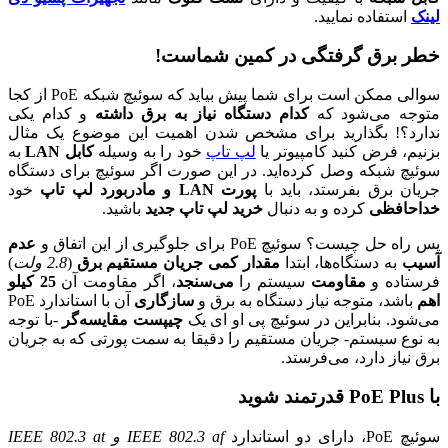
لینک
استفاده نمایید.
خطر برق گرفتگی در کمین شماست!
سوالی ممکن است برای شما پیش بیاید که سوئیچ شبکه PoE از کجا
متوجه می‌شود که
کدام دستگاه نیاز به برق داشته
و کدام یکی
ندارد؟! بگذارید برای مشخص شدن اهمیت این موضوع یک مثال
بزنیم، فرض کنید کامپیوتر یا
لپ تاپ
خود را به وسیله
کابل LAN
به
سوئیچ شبکه وصل کرده‌اید. در این صورت اگر سوئیچ برای دستگاه
جریان برق بفرستد، باید با
پورت LAN و مادربورد لپ تاپ
خود
خداحافظی
کرده و به دنبال
خرید لپ تاپ جدید
باشید.
پس راه حل چیست؟ سوئیچ PoE برای جلوگیری از این اتفاق و
عدم
آسیب
به دستگاه‌ها، ابتدا
مقدار کمی جریان مستقیم برق
(
2.8 ولت
)
فرستاده و
مقاومت
سیستم را
می‌سنجد
، اگر مقاومت آن
25 کیلو
اهم
باشد، متوجه نیاز دستگاه به برق و
سازگاری
آن با استاندارد PoE
می‌شود. بنابراین در سوئیچ پی او ای یک
چیپست مقایسه‌گر
-با توجه
به نوع سیستم- جریان مستقیم را دقیقا به سمت پورتی که به جریان
برق نیاز دارد، می‌فرستد.
با PoE Plus قدرتمند شوید
سوئیچ PoE، دارای دو استاندارد
IEEE 802.3 af و IEEE 802.3 at