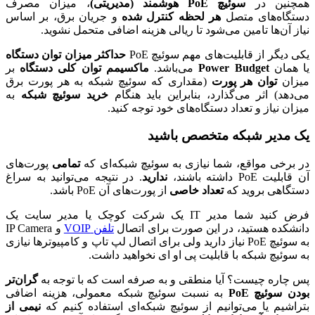
همچنین در
سوئیچ PoE هوشمند (مدیریتی)
، میزان مصرف
دستگاه‌های متصل
هر لحظه کنترل شده
و جریان برق، بر اساس
نیاز آن‌ها تامین می‌شود تا ریالی هزینه اضافی متحمل نشوید.
یکی دیگر از قابلیت‌های مهم سوئیچ PoE
حداکثر میزان توان دستگاه
یا همان
Power Budget
می‌باشد.
ماکسیمم توان
کلی دستگاه
بر
میزان
توان هر پورت
(مقداری که سوئیچ شبکه به هر پورت برق
می‌دهد) اثر می‌گذارد، بنابراین باید هنگام
خرید سوئیچ شبکه
به
میزان نیاز و تعداد دستگاه‌های خود توجه کنید.
یک مدیر شبکه متخصص باشید
در برخی مواقع، شما نیازی به سوئیچ شبکه‌ای که
تمامی
پورت‌های
آن قابلیت PoE داشته باشند،
ندارید
. در نتیجه می‌توانید به سراغ
دستگاهی بروید که
تعداد خاصی
از پورت‌های آن ‌PoE باشد.
فرض کنید شما مدیر IT یک شرکت کوچک یا مدیر سایت یک
دانشکده هستید، در این صورت برای اتصال
تلفن VOIP
و IP Camera
به سوئیچ PoE نیاز دارید ولی برای اتصال لپ تاپ و کامپیوتر‌ها نیازی
به سوئیچ شبکه با قابلیت پی او ای نخواهید داشت.
پس چاره چیست؟ آیا منطقی و به صرفه است که با توجه به
گران‌تر
بودن سوئیچ PoE
به نسبت سوئیچ شبکه معمولی، هزینه اضافی
بتراشیم یا می‌توانیم از سوئیچ شبکه‌ای استفاده کنیم که
نیمی از