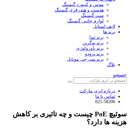
موس و کیبورد گیمینگ
هدست و هندزفری گیمینگ
ست گیمینگ
لوازم جانبی گیمینگ
لایف استایل
برند ها
برند تندا
برند یوگرین
برند پاورولوژی
برند پرودو
برند سی جی موبایل
بلاگ
جستجو
درباره ایزی مارکت
تماس با ما
021-58206
سوئیچ PoE چیست و چه تاثیری بر کاهش
هزینه ها دارد؟