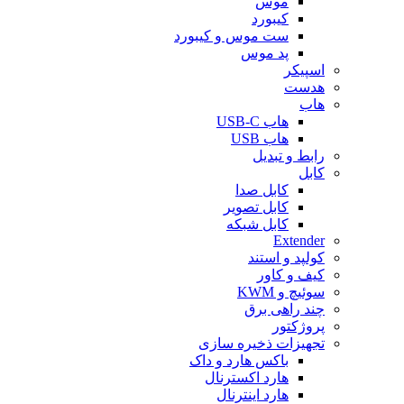
موس
کیبورد
ست موس و کیبورد
پد موس
اسپیکر
هدست
هاب
هاب USB-C
هاب USB
رابط و تبدیل
کابل
کابل صدا
کابل تصویر
کابل شبکه
Extender
کولپد و استند
کیف و کاور
سوئیچ و KWM
چند راهی برق
پروژکتور
تجهیزات ذخیره سازی
باکس هارد و داک
هارد اکسترنال
هارد اینترنال