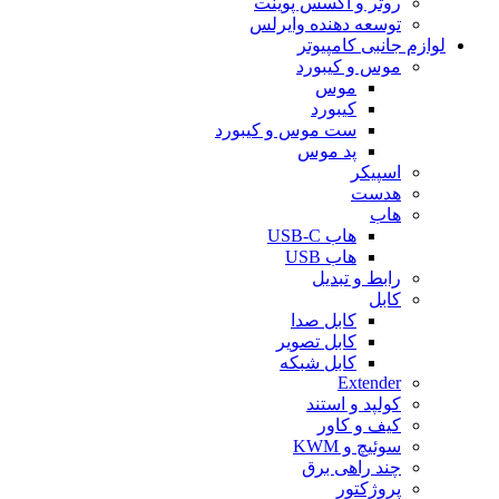
روتر و اکسس پوینت
توسعه دهنده وایرلس
لوازم جانبی کامپیوتر
موس و کیبورد
موس
کیبورد
ست موس و کیبورد
پد موس
اسپیکر
هدست
هاب
هاب USB-C
هاب USB
رابط و تبدیل
کابل
کابل صدا
کابل تصویر
کابل شبکه
Extender
کولپد و استند
کیف و کاور
سوئیچ و KWM
چند راهی برق
پروژکتور