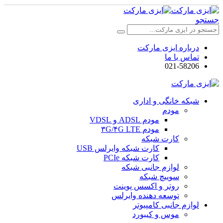
جستجو
درباره ایزی مارکت
تماس با ما
021-58206
شبکه خانگی و اداری
مودم
مودم ADSL و VDSL
مودم ۳G/۴G LTE
کارت شبکه
کارت شبکه وایرلس USB
کارت شبکه PCIe
لوازم جانبی شبکه
سوییچ شبکه
روتر و اکسس پوینت
توسعه دهنده وایرلس
لوازم جانبی کامپیوتر
موس و کیبورد