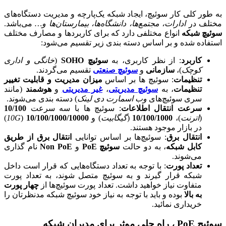
به طور کلی کار سوئیچ، ایجاد شبکه یک‌پارچه و مدیریت دستگاه‌های
مختلف در
ادارات، مجتمع‌ها، دانشگاه‌ها، بیمارستان‌ها و…
می‌باشد.
سوئیچ شبکه
انواع مختلفی دارد که برای کاربرد‌ها و مصارف مختلف
استفاده شده و بر اساس دسته بندی زیر تقسیم می‌شود:
کاربرد
: از نظر کاربری، به
سوئیچ SOHO
(
خانگی و اداری
کوچک
)،
سازمانی
و
سوئیچ صنعتی
تقسیم می‌گردند.
تنظیمات
: سوئیچ ها بر اساس
میزان مدیریت و قابلیت تغییر
تنظیمات
، به
سوئیچ مدیریتی
،
غیر مدیریتی
و
هوشمند
(مانند
سری سوئیچ‌های
وب اسمارت دی لینک
) دسته بندی می‌شوند.
سرعت انتقال اطلاعات
: سوئیچ ها با سه سرعت
10/100
(
اترنت
)،
10/100/1000
(
گیگابیت
) و
10/100/1000/10000
(
10G
)
در بازار موجود هستند.
انتقال برق
: سوئیچ‌ها بر اساس توانایی
انتقال برق از طریق
کابل شبکه
، به دو حالت
سوئیچ PoE
و
Non PoE
نام گذاری
می‌شوند.
تعداد پورت
: با توجه به تعداد دستگاه‌هایی که قرار است داخل
شبکه قرار گیرند و به سوئیچ متصل شوند، به تعداد پورت
متفاوت نیاز خواهید داشت. تعداد پورت سوئیچ‌ها از
چهار پورت
به بالا
بوده و باید با توجه به نیاز خود سوئیچ شبکه مدنظرتان را
خریداری نمائید.
سوئیچ PoE ، راه حلی موثر برای مدیران شبکه