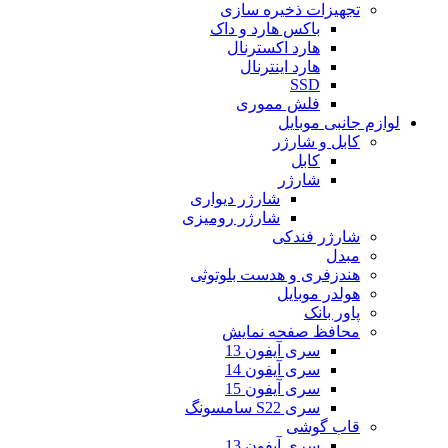
تجهیزات ذخیره سازی
باکس هارد و داک
هارد اکسترنال
هارد اینترنال
SSD
فلش مموری
لوازم جانبی موبایل
کابل و شارژر
کابل
شارژر
شارژر دیواری
شارژر رومیزی
شارژر فندکی
مبدل
هندزفری و هدست بلوتوثی
هولدر موبایل
پاور بانک
محافظ صفحه نمایش
سری آیفون 13
سری آیفون 14
سری آیفون 15
سری S22 سامسونگ
قاب گوشی
سری آیفون 13