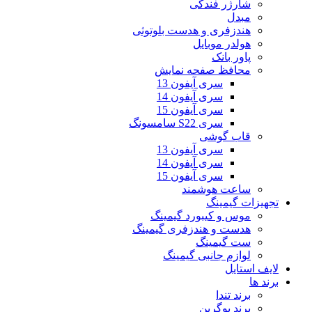
شارژر فندکی
مبدل
هندزفری و هدست بلوتوثی
هولدر موبایل
پاور بانک
محافظ صفحه نمایش
سری آیفون 13
سری آیفون 14
سری آیفون 15
سری S22 سامسونگ
قاب گوشی
سری آیفون 13
سری آیفون 14
سری آیفون 15
ساعت هوشمند
تجهیزات گیمینگ
موس و کیبورد گیمینگ
هدست و هندزفری گیمینگ
ست گیمینگ
لوازم جانبی گیمینگ
لایف استایل
برند ها
برند تندا
برند یوگرین