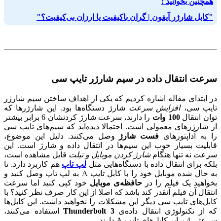
همچنین بخوانید :
"کابل شارژر آیفون | گران باکیفیت یا ارزان بی‌کیفیت؟"
سرعت انتقال داده در سیم شارژر تایپ سی
در ابتدای مقاله اشاره کردیم که یکی از اهداف ساختن سیم شارژر
تایپ سی،
افزایش سرعت
شارژ دستگاه‌ها بود. این شارژرها که
توان انتقال
100 وات
را دارند، سرعت شارژ کردنشان 6 برابر بیشتر
از شارژرهای معمولی است. احتمالا دیده‌اید که سیم‌های تایپ سی
را به آداپتورهای
فست شارژ
وصل می‌کنند. دلیل این موضوع،
قابلیت بسیار خوب این سیم‌ها در انتقال داده و شارژ است. این
سرعت نه تنها هنگام
شارژ کردن موبایل
و تبلت
قابل مشاهده است،
بلکه برای انتقال داده با دستگاه‌هایی مثل
لپ تاپ
هم کاربرد دارد. تا
به حال شده موبایل خود را با کابل تایپ A به لپ تاپ وصل کنید و
بخواهید یک فیلم را در
حافظه‌ی موبایل
خود کپی کنید اما سرعت
انتقال آن فیلم آنقدر کند باشد که اصلا از این کار صرف نظر ‌کنید؟ با
کابل‌های تایپ سی دیگر این مشکلات را نخواهید داشت. این کابل‌ها
که از تکنولوژی انتقال داده‌ی
Thunderbolt 3
استفاده می‌کنند،
سرعتی 4 برابر کابل‌های تایپ A دارند.