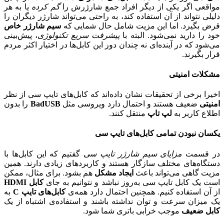
مواقعی اگر یکی از دیگر افراد جمع شارژرش را
گم کرده
یا به هر
دلیلی نتواند از آن استفاده کند، به راحتی می‌تواند شارژر دیگران را
قرض بگیرد. اما این مزیت شامل حال شمایی که
سیم شارژر خاص
خود را دارید نمی‌شود. البته با
پیشرفت سریع تکنولوژی
، پیش‌بینی
می‌شود که در آینده‌ای نه چندان دور این کابل‌ها در اختیار اکثر مردم
قرار بگیرند.
مشکلات امنیتی
اخیرا برخی از تحقیقات نشان داده‌اند که کابل‌های تایپ سی از نظر
امنیتی
ضعیف هستند و احتمال دارد ویروسی مثل
BadUSB
را بدون
اطلاع کاربر به
لپ تاپ
منتقل کنند.
یکسان نبودن تمامی کابل‌های تایپ سی
در قسمت
مزایای سیم شارژر تایپ سی
گفتیم که این کابل‌ها با
دستگاه‌های مختلف سازگار هستند و کاربردهای زیادی دارند. همین
مزیت گاهی می‌تواند باعث
ایجاد مشکل
هم بشود. برای مثال، ممکن
است یک کابل تایپ سی به‌روز نباشد و نتوانیم به جای
کابل HDMI
از آن استفاده کنیم. همچنین احتمال دارد همه‌ی
کابل‌های تایپ C
به
یک میزان سرعت و توان نداشته باشند و استفاده‌ی اشتباه از یک
کابل ضعیف
موجب خرابی باتری شما شود.