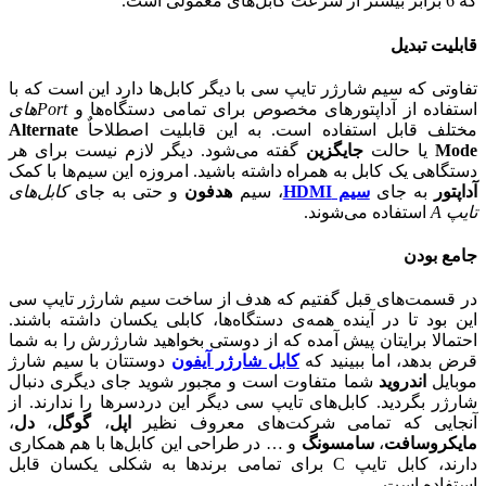
که 6 برابر بیشتر از سرعت کابل‌های معمولی است.
قابلیت تبدیل
تفاوتی که سیم شارژر تایپ سی با دیگر کابل‌ها دارد این است که با
استفاده از آداپتورهای مخصوص برای تمامی دستگاه‌ها و
Port‌های
مختلف قابل استفاده است. به این قابلیت اصطلاحاٌ
Alternate
Mode
یا حالت
جایگزین
گفته می‌شود. دیگر لازم نیست برای هر
دستگاهی یک کابل به همراه داشته باشید. امروزه این سیم‌ها با کمک
آداپتور
به جای
سیم HDMI
، سیم
هدفون
و حتی به جای
کابل‌های
تایپ A
استفاده می‌شوند.
جامع بودن
در قسمت‌های قبل گفتیم که هدف از ساخت سیم شارژر تایپ سی
این بود تا در آینده همه‌ی دستگاه‌ها، کابلی یکسان داشته باشند.
احتمالا برایتان پیش آمده که از دوستی بخواهید شارژرش را به شما
قرض بدهد، اما ببینید که
کابل شارژر آیفون
دوستتان با سیم شارژ
موبایل
اندروید
شما متفاوت است و مجبور شوید جای دیگری دنبال
شارژر بگردید. کابل‌های تایپ سی دیگر این دردسرها را ندارند. از
آنجایی که تمامی شرکت‌های معروف نظیر
اپل
،
گوگل
،
دل
،
مایکروسافت
،
سامسونگ
و … در طراحی این کابل‌ها با هم همکاری
دارند، کابل تایپ C برای تمامی برندها به شکلی یکسان قابل
استفاده است.