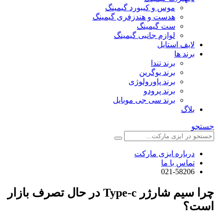
موس و کیبورد گیمینگ
هدست و هندزفری گیمینگ
ست گیمینگ
لوازم جانبی گیمینگ
لایف استایل
برند ها
برند تندا
برند یوگرین
برند پاورولوژی
برند پرودو
برند سی جی موبایل
بلاگ
جستجو
درباره ایزی مارکت
تماس با ما
021-58206
چرا سیم شارژر Type-c در حال تصرف بازار
است؟