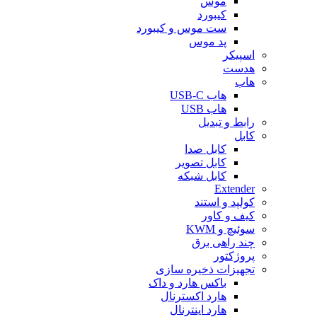
موس
کیبورد
ست موس و کیبورد
پد موس
اسپیکر
هدست
هاب
هاب USB-C
هاب USB
رابط و تبدیل
کابل
کابل صدا
کابل تصویر
کابل شبکه
Extender
کولپد و استند
کیف و کاور
سوئیچ و KWM
چند راهی برق
پروژکتور
تجهیزات ذخیره سازی
باکس هارد و داک
هارد اکسترنال
هارد اینترنال