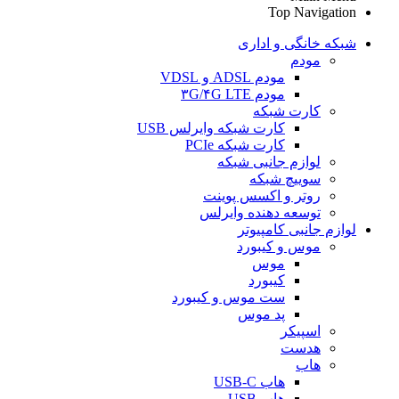
Top Navigation
شبکه خانگی و اداری
مودم
مودم ADSL و VDSL
مودم ۳G/۴G LTE
کارت شبکه
کارت شبکه وایرلس USB
کارت شبکه PCIe
لوازم جانبی شبکه
سوییچ شبکه
روتر و اکسس پوینت
توسعه دهنده وایرلس
لوازم جانبی کامپیوتر
موس و کیبورد
موس
کیبورد
ست موس و کیبورد
پد موس
اسپیکر
هدست
هاب
هاب USB-C
هاب USB