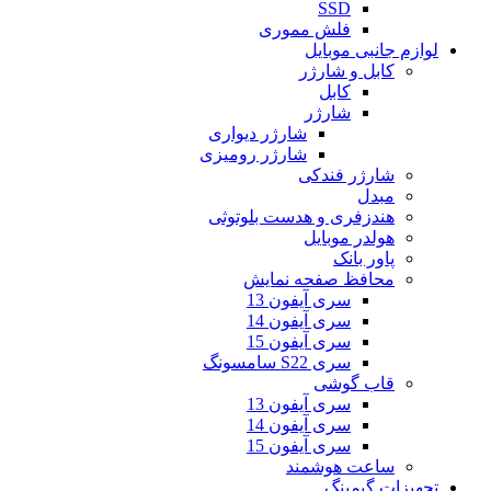
SSD
فلش مموری
لوازم جانبی موبایل
کابل و شارژر
کابل
شارژر
شارژر دیواری
شارژر رومیزی
شارژر فندکی
مبدل
هندزفری و هدست بلوتوثی
هولدر موبایل
پاور بانک
محافظ صفحه نمایش
سری آیفون 13
سری آیفون 14
سری آیفون 15
سری S22 سامسونگ
قاب گوشی
سری آیفون 13
سری آیفون 14
سری آیفون 15
ساعت هوشمند
تجهیزات گیمینگ