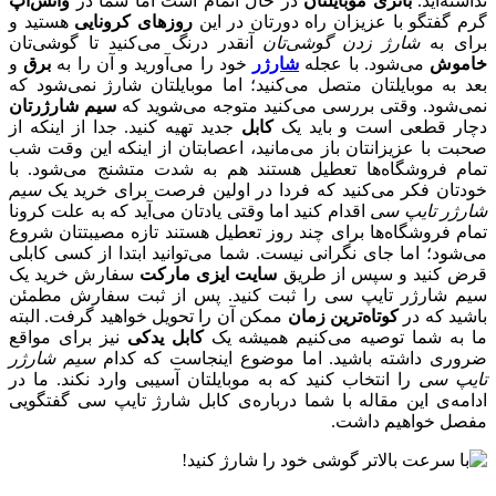
نداشته‌اید.
باتری موبایلتان
در حال اتمام است اما شما در
واتس‌اپ
گرم گفتگو با عزیزان راه دورتان در این
روزهای کرونایی
هستید و
برای به
شارژ زدن گوشی‌تان
آنقدر درنگ می‌کنید تا گوشی‌تان
خاموش
می‌شود. با عجله
شارژر
خود را می‌آورید و آن را به
برق
و
بعد به موبایلتان متصل می‌کنید؛ اما موبایلتان شارژ نمی‌شود که
نمی‌شود. وقتی بررسی می‌کنید متوجه می‌شوید که
سیم شارژرتان
دچار قطعی است و باید یک
کابل
جدید تهیه کنید. جدا از اینکه از
صحبت با عزیزانتان باز می‌مانید، اعصابتان از اینکه این وقت شب
تمام فروشگاه‌‌ها تعطیل هستند هم به شدت متشنج می‌شود. با
خودتان فکر می‌کنید که فردا در اولین فرصت برای خرید یک
سیم
شارژر تایپ سی
اقدام کنید اما وقتی یادتان می‌آید که به علت کرونا
تمام فروشگاه‌ها برای چند روز تعطیل هستند تازه مصیبتتان شروع
می‌شود؛ اما جای نگرانی نیست. شما می‌توانید ابتدا از کسی کابلی
قرض کنید و سپس از طریق
سایت ایزی مارکت
سفارش خرید یک
سیم شارژر تایپ سی را ثبت کنید. پس از ثبت سفارش مطمئن
باشید که در
کوتاه‌ترین زمان
ممکن آن را تحویل خواهید گرفت. البته
ما به شما توصیه می‌کنیم همیشه یک
کابل یدکی
نیز برای مواقع
ضروری داشته باشید. اما موضوع اینجاست که کدام
سیم شارژر
تایپ سی
را انتخاب کنید که به موبایلتان آسیبی وارد نکند. ما در
ادامه‌ی این مقاله با شما درباره‌‌ی کابل شارژ تایپ سی گفتگویی
مفصل خواهیم داشت.