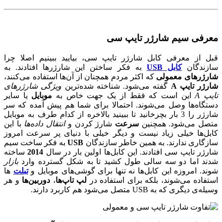
معرفی سیم شارژر تایپ سی
قبل از معرفی کابل شارژر تایپ سی، بیایید ببینیم اصلا چرا
سازندگان
کابل USB
به فکر ساختن این شارژرها افتادند. به
شارژرهای معمولی
که اکثر مردم همچنان از آن‌ها استفاده می‌کنند،
شارژر تایپ A
گفته می‌شود. شناخته شده‌ترین
ویژگی شارژرهای
تایپ A
این است که فقط از یک جهت خاص به
موبایل
یا سایر
دستگاه‌ها وصل می‌شوند. احتمالا برای شما هم پیش آمده که سر
شارژر را 3 بار بچرخانید تا ببینید بالاخره از کدام طرف به موبایل
متصل می‌شود. همچنین
سرعت
شارژ کردن و
انتقال داده‌ها
با این
کابل‌ها خیلی زیاد نیست و دیگر خیلی با دنیای پر سرعت امروز
سازگاری ندارند. به همین خاطر سازندگان
USB
به فکر ساخت سیم
شارژر تایپ سی افتادند. این کابل‌ها اولین بار در سال
2014
ساخته
شدند اما دو سه سالی طول کشید تا به شکل گسترده وارد
بازار
شوند. امروزه این کابل‌ها نه تنها برای گوشی‌های موبایل و
تبلت
ها
استفاده می‌شوند، بلکه برای استفاده در
لپ تاپ‌ها
،
دوربین‌ها
و هر
وسیله‌ی دیگری که به USB متصل می‌شود هم کاربرد دارند.