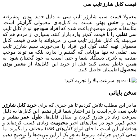
قیمت کابل شارژ تایپ سی
معمولا قیمت سیم شارژر تایپ سی به دلیل
جدید بودن
،
پیشرفته
بودن
و
جنس بهتر
، نسبت به کابل‌های معمولی
گران‌تر
است.
متاسفانه همین موضوع باعث شده که
افراد سودجو
انواع کابل تایپ
سی
تقلبی
را با قیمت کم‌تر وارد بازار کنند. بسیاری از مردم هم که
می‌بینند یک کابل شارژر تایپ سی را می‌توانند با همان قیمت کابل
معمولی تهیه کنند، گول این افراد را می‌خورند. سیم شارژر تایپ
سی تقلبی نه تنها مزایایی که گفتیم را ندارد، بلکه می‌تواند موجب
صدمه به باتری
دستگاه شما و حتی آسیب به خود گجتتان شود. به
همین خاطر سعی کنید قبل از خرید این کابل‌ها، از
معتبر بودن
محصول
اطمینان حاصل کنید.
سخن پایانی
ما در این مطلب تلاش کردیم تا هر چیزی که برای
خرید کابل شارژر
تایپ سی
لازم است را در اختیار شما قرار دهیم. این کابل‌ها به دلیل
سرعت زیاد در شارژ کردن و انتقال فایل‌ها،
طول عمر بیشتر
و
حجم کم‌تر خود در سال‌های اخیر
محبوبیت
زیادی کسب کرده‌اند و
هدفشان این است تا جای انواع
کابل‌های USB
مختلف را بگیرند. ما
سعی کردیم جزئیات مربوط به هر یک از این مزیت‌ها را توضیح دهیم