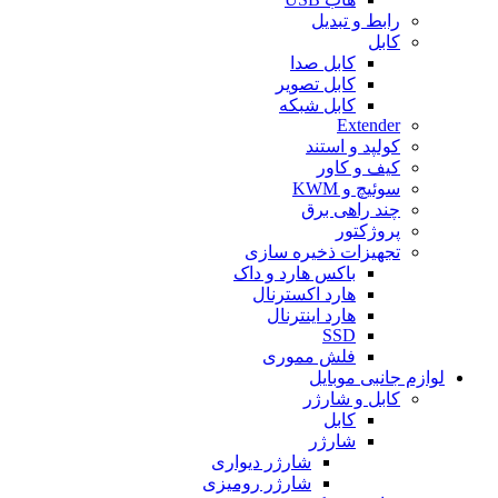
رابط و تبدیل
کابل
کابل صدا
کابل تصویر
کابل شبکه
Extender
کولپد و استند
کیف و کاور
سوئیچ و KWM
چند راهی برق
پروژکتور
تجهیزات ذخیره سازی
باکس هارد و داک
هارد اکسترنال
هارد اینترنال
SSD
فلش مموری
لوازم جانبی موبایل
کابل و شارژر
کابل
شارژر
شارژر دیواری
شارژر رومیزی