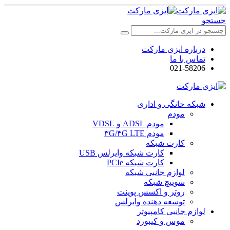
جستجو
درباره ایزی مارکت
تماس با ما
021-58206
شبکه خانگی و اداری
مودم
مودم ADSL و VDSL
مودم ۳G/۴G LTE
کارت شبکه
کارت شبکه وایرلس USB
کارت شبکه PCIe
لوازم جانبی شبکه
سوییچ شبکه
روتر و اکسس پوینت
توسعه دهنده وایرلس
لوازم جانبی کامپیوتر
موس و کیبورد