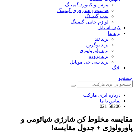
موس و کیبورد گیمینگ
هدست و هندزفری گیمینگ
ست گیمینگ
لوازم جانبی گیمینگ
لایف استایل
برند ها
برند تندا
برند یوگرین
برند پاورولوژی
برند پرودو
برند سی جی موبایل
بلاگ
جستجو
درباره ایزی مارکت
تماس با ما
021-58206
مقایسه مخلوط کن شارژی شیائومی و
پاورولوژی + جدول مقایسه!