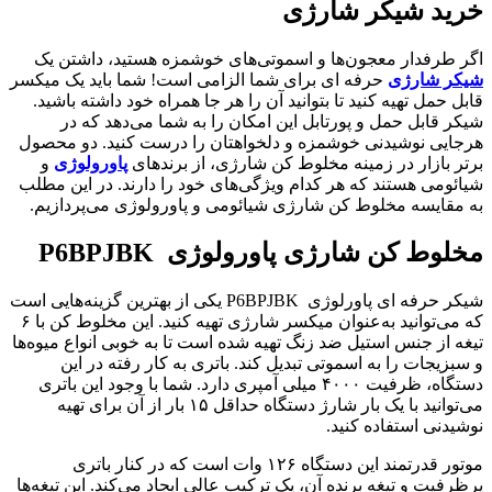
خرید شیکر شارژی
اگر طرفدار معجون‌ها و اسموتی‌های خوشمزه هستید، داشتن یک
شیکر شارژی
حرفه ای برای شما الزامی است! شما باید یک میکسر
قابل حمل تهیه کنید تا بتوانید آن را هر جا همراه خود داشته باشید.
شیکر قابل حمل و پورتابل این امکان را به شما می‌دهد که در
هرجایی نوشیدنی خوشمزه و دلخواهتان را درست کنید. دو محصول
برتر بازار در زمینه مخلوط کن شارژی، از برندهای
پاورولوژی
و
شیائومی هستند که هر کدام ویژگی‌های خود را دارند. در این مطلب
به مقایسه مخلوط کن شارژی شیائومی و پاورولوژی می‌پردازیم.
مخلوط کن شارژی پاورولوژی
P6BPJBK
شیکر حرفه ای پاورلوژی P6BPJBK یکی از بهترین گزینه‌هایی است
که می‌توانید به‌عنوان میکسر شارژی تهیه کنید. این مخلوط کن با ۶
تیغه از جنس استیل ضد زنگ تهیه شده است تا به‌ خوبی انواع میوه‌ها
و سبزیجات را به اسموتی تبدیل کند. باتری به کار رفته در این
دستگاه، ظرفیت ۴۰۰۰ میلی آمپری دارد. شما با وجود این باتری
می‌توانید با یک بار شارژ دستگاه حداقل ۱۵ بار از آن برای تهیه
نوشیدنی استفاده کنید.
موتور قدرتمند این دستگاه ۱۲۶ وات است که در کنار باتری
پرظرفیت و تیغه برنده آن، یک ترکیب عالی ایجاد می‌کند. این تیغه‌ها