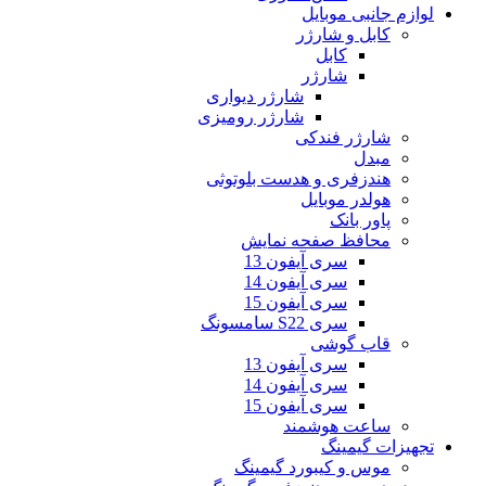
لوازم جانبی موبایل
کابل و شارژر
کابل
شارژر
شارژر دیواری
شارژر رومیزی
شارژر فندکی
مبدل
هندزفری و هدست بلوتوثی
هولدر موبایل
پاور بانک
محافظ صفحه نمایش
سری آیفون 13
سری آیفون 14
سری آیفون 15
سری S22 سامسونگ
قاب گوشی
سری آیفون 13
سری آیفون 14
سری آیفون 15
ساعت هوشمند
تجهیزات گیمینگ
موس و کیبورد گیمینگ