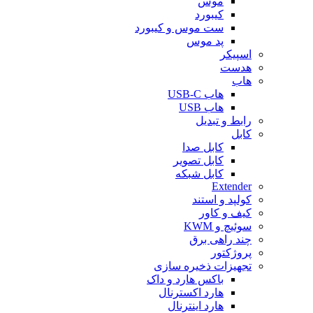
موس
کیبورد
ست موس و کیبورد
پد موس
اسپیکر
هدست
هاب
هاب USB-C
هاب USB
رابط و تبدیل
کابل
کابل صدا
کابل تصویر
کابل شبکه
Extender
کولپد و استند
کیف و کاور
سوئیچ و KWM
چند راهی برق
پروژکتور
تجهیزات ذخیره سازی
باکس هارد و داک
هارد اکسترنال
هارد اینترنال