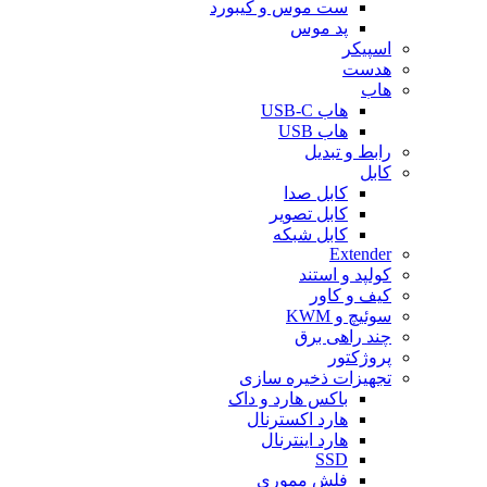
ست موس و کیبورد
پد موس
اسپیکر
هدست
هاب
هاب USB-C
هاب USB
رابط و تبدیل
کابل
کابل صدا
کابل تصویر
کابل شبکه
Extender
کولپد و استند
کیف و کاور
سوئیچ و KWM
چند راهی برق
پروژکتور
تجهیزات ذخیره سازی
باکس هارد و داک
هارد اکسترنال
هارد اینترنال
SSD
فلش مموری