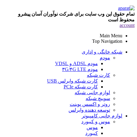
تمام حقوق این وب سایت برای شرکت نوآوران آسان پیشرو
محفوظ است
account
Main Menu
Top Navigation
شبکه خانگی و اداری
مودم
مودم ADSL و VDSL
مودم ۳G/۴G LTE
کارت شبکه
کارت شبکه وایرلس USB
کارت شبکه PCIe
لوازم جانبی شبکه
سوییچ شبکه
روتر و اکسس پوینت
توسعه دهنده وایرلس
لوازم جانبی کامپیوتر
موس و کیبورد
موس
کیبورد