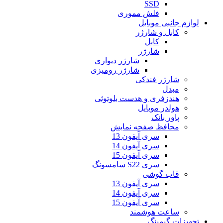
SSD
فلش مموری
لوازم جانبی موبایل
کابل و شارژر
کابل
شارژر
شارژر دیواری
شارژر رومیزی
شارژر فندکی
مبدل
هندزفری و هدست بلوتوثی
هولدر موبایل
پاور بانک
محافظ صفحه نمایش
سری آیفون 13
سری آیفون 14
سری آیفون 15
سری S22 سامسونگ
قاب گوشی
سری آیفون 13
سری آیفون 14
سری آیفون 15
ساعت هوشمند
تجهیزات گیمینگ