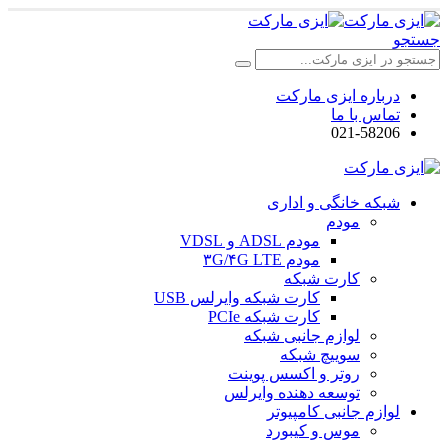
جستجو
درباره ایزی مارکت
تماس با ما
021-58206
شبکه خانگی و اداری
مودم
مودم ADSL و VDSL
مودم ۳G/۴G LTE
کارت شبکه
کارت شبکه وایرلس USB
کارت شبکه PCIe
لوازم جانبی شبکه
سوییچ شبکه
روتر و اکسس پوینت
توسعه دهنده وایرلس
لوازم جانبی کامپیوتر
موس و کیبورد