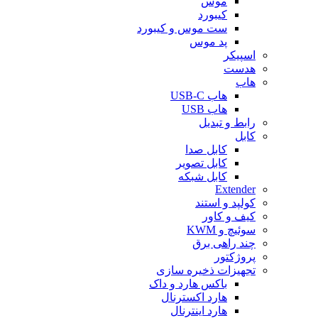
موس
کیبورد
ست موس و کیبورد
پد موس
اسپیکر
هدست
هاب
هاب USB-C
هاب USB
رابط و تبدیل
کابل
کابل صدا
کابل تصویر
کابل شبکه
Extender
کولپد و استند
کیف و کاور
سوئیچ و KWM
چند راهی برق
پروژکتور
تجهیزات ذخیره سازی
باکس هارد و داک
هارد اکسترنال
هارد اینترنال