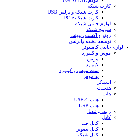
مودم ۳G/۴G LTE
کارت شبکه
کارت شبکه وایرلس USB
کارت شبکه PCIe
لوازم جانبی شبکه
سوییچ شبکه
روتر و اکسس پوینت
توسعه دهنده وایرلس
لوازم جانبی کامپیوتر
موس و کیبورد
موس
کیبورد
ست موس و کیبورد
پد موس
اسپیکر
هدست
هاب
هاب USB-C
هاب USB
رابط و تبدیل
کابل
کابل صدا
کابل تصویر
کابل شبکه