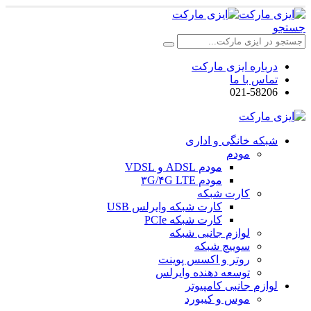
جستجو
درباره ایزی مارکت
تماس با ما
021-58206
شبکه خانگی و اداری
مودم
مودم ADSL و VDSL
مودم ۳G/۴G LTE
کارت شبکه
کارت شبکه وایرلس USB
کارت شبکه PCIe
لوازم جانبی شبکه
سوییچ شبکه
روتر و اکسس پوینت
توسعه دهنده وایرلس
لوازم جانبی کامپیوتر
موس و کیبورد