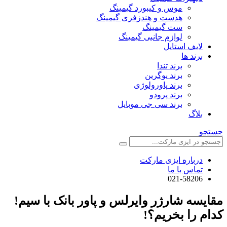
موس و کیبورد گیمینگ
هدست و هندزفری گیمینگ
ست گیمینگ
لوازم جانبی گیمینگ
لایف استایل
برند ها
برند تندا
برند یوگرین
برند پاورولوژی
برند پرودو
برند سی جی موبایل
بلاگ
جستجو
درباره ایزی مارکت
تماس با ما
021-58206
مقایسه شارژر وایرلس و پاور بانک با سیم!
کدام را بخریم؟!