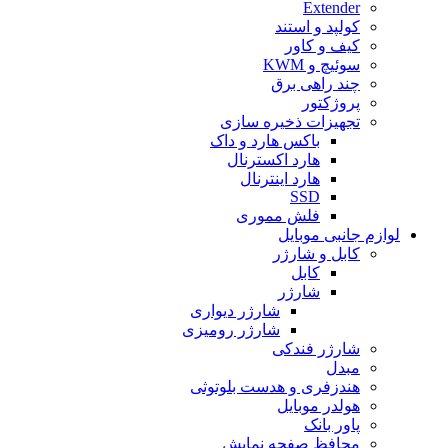
Extender
کولپد و استند
کیف و کاور
سوئیچ و KWM
چند راهی برق
پروژکتور
تجهیزات ذخیره سازی
باکس هارد و داک
هارد اکسترنال
هارد اینترنال
SSD
فلش مموری
لوازم جانبی موبایل
کابل و شارژر
کابل
شارژر
شارژر دیواری
شارژر رومیزی
شارژر فندکی
مبدل
هندزفری و هدست بلوتوثی
هولدر موبایل
پاور بانک
محافظ صفحه نمایش