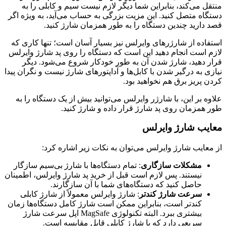
منتقل می‌کند، بنابراین شما دیگر لازم نیست سیم و کابلی را به
دستگاه متصل کنید. این مزیت بزرگی به حساب می‌آید، به ویژه اگر
قصد دارید چندین دستگاه را به طور همزمان شارژ کنید.
استفاده از شارژرهای وایرلس نیز بسیار آسان است؛ تنها کاری که
لازم است انجام دهید این است که دستگاه را روی پد شارژ وایرلس
قرار دهید، شارژ شدن آن به طور خودکار شروع می‌شود. دیگر
نیازی به درگیر شدن با کابل‌ها و آداپتورهای شارژ نیست و نگران پیدا
کردن پریز برق هم نخواهید بود.
علاوه بر این، با شارژر وایرلس می‌توانید بیش از یک دستگاه را به
طور همزمان روی پد شارژ قرار داده و شارژ کنید.
معایب شارژ وایرلس
از معایب شارژ وایرلس می‌توان به نکات زیر اشاره کرد:
مشکلات سازگاری
: تمام دستگاه‌ها با شارژ بی‌سیم سازگار
نیستند. پس لازم است قبل از خرید پد شارژ وایرلس، اطمینان
حاصل کنید که دستگاه‌های شما با آن سازگارند.
سرعت شارژ کندتر
: شارژ وایرلس معمولاً از شارژ کابلی
کندتر است، بنابراین ممکن است شارژ کامل دستگاه‌ها زمان
بیشتری ببرد. البته تکنولوژی MagSafe اپل سرعت شارژ
سریعی دارد که با شارژ کابلی قابل مقایسه است.