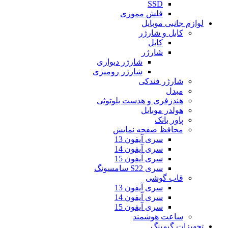
SSD
فلش مموری
لوازم جانبی موبایل
کابل و شارژر
کابل
شارژر
شارژر دیواری
شارژر رومیزی
شارژر فندکی
مبدل
هندزفری و هدست بلوتوثی
هولدر موبایل
پاور بانک
محافظ صفحه نمایش
سری آیفون 13
سری آیفون 14
سری آیفون 15
سری S22 سامسونگ
قاب گوشی
سری آیفون 13
سری آیفون 14
سری آیفون 15
ساعت هوشمند
تجهیزات گیمینگ