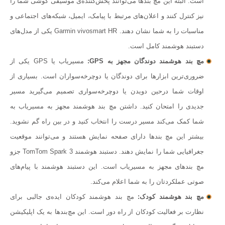
است. البته این مچ بندها می‌توانند پخش‌کننده‌ی موسیقی گوشی شما را
نیز کنترل کنند و اعلان‌های مرتبط با پیامک، ایمیل، شبکه‌‌های اجتماعی و
مناسبات را به شما نشان دهند. Garmin vivosmart HR یکی از مدل‌های
دستبند هوشمند کامل است.
مچ بند هوشمند دوندگان مجهز به GPS:
مسیریاب یا GPS یکی از
ضروری‌ترین ابزارها برای دوندگان یا دوچرخه‌سواران است. بسیاری از
اوقات شما درحین دویدن یا دوچرخه‌سواری تصمیم می‌گیرید مسیر
جدیدی را امتحان کنید. داشتن مچ بند هوشمند مجهز به مسیریاب به
شما کمک می‌کند مسیر درست را انتخاب کنید و در بین راه گم نشوید.
بیشتر این مچ بندها دارای صفحه نمایش هستند و می‌توانند موقعیت
جغرافیایی شما را نمایش دهند. دستبند هوشمند TomTom Spark 3 جزو
مچ بندهای مجهز به مسیریاب است. این دستبند هوشمند با پیام‌های
صوتی عملکردتان را به شما اعلام می‌کند.
مچ بند هوشمند کودک:
مچ بند هوشمند کودکان ایده‌ی جالبی برای
نظارت بر فعالیت کودکان از راه دور است. این مچ‌بندها به یک اپلیکیشن