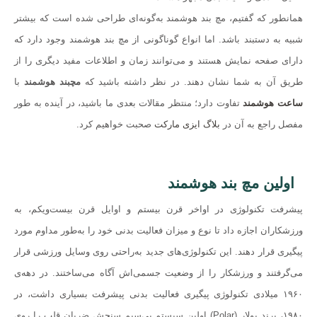
همانطور که گفتیم، مچ بند هوشمند به‌گونه‌ای طراحی شده است که بیشتر
شبیه به دستبند باشد. اما انواع گوناگونی از مچ بند هوشمند وجود دارد که
دارای صفحه نمایش هستند و می‌توانند زمان و اطلاعات مفید دیگری را از
طریق آن به شما نشان دهند. در نظر داشته باشید که
مچبند هوشمند
با
ساعت هوشمند
تفاوت دارد؛ منتظر مقالات بعدی ما باشید، در آینده به طور
مفصل راجع به آن در
بلاگ ایزی مارکت
صحبت خواهیم کرد.
اولین مچ بند هوشمند
پیشرفت تکنولوژی در اواخر قرن بیستم و اوایل قرن بیست‌ویکم، به
ورزشکاران اجازه داد تا نوع و میزان فعالیت بدنی خود را به‌طور مداوم مورد
پیگیری قرار دهند. این تکنولوژی‌های جدید به‌راحتی روی وسایل ورزشی قرار
می‌گرفتند و ورزشکار را از وضعیت جسمی‌اش آگاه می‌ساختند. در دهه‌ی
۱۹۶۰ میلادی تکنولوژی پیگیری فعالیت بدنی پیشرفت بسیاری داشت، در
۱۹۸۰، برند پولار (Polar) اولین سیستم بی‌سیم سنجش ضربان قلب را روی