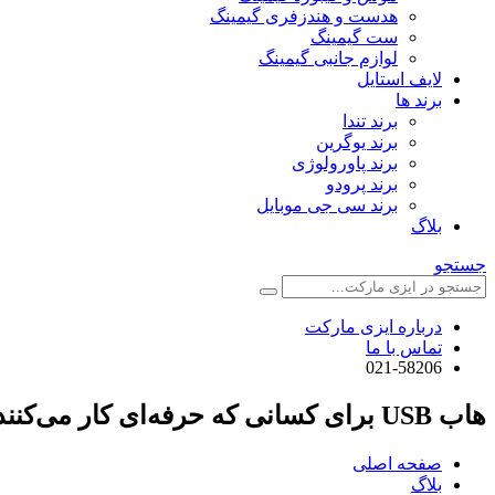
هدست و هندزفری گیمینگ
ست گیمینگ
لوازم جانبی گیمینگ
لایف استایل
برند ها
برند تندا
برند یوگرین
برند پاورولوژی
برند پرودو
برند سی جی موبایل
بلاگ
جستجو
درباره ایزی مارکت
تماس با ما
021-58206
هاب USB برای کسانی که حرفه‌ای کار می‌کنند!
صفحه اصلی
بلاگ