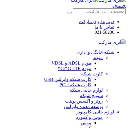
جستجو
درباره ایزی مارکت
تماس با ما
021-58206
شبکه خانگی و اداری
مودم
مودم ADSL و VDSL
مودم ۳G/۴G LTE
کارت شبکه
کارت شبکه وایرلس USB
کارت شبکه PCIe
لوازم جانبی شبکه
سوییچ شبکه
روتر و اکسس پوینت
توسعه دهنده وایرلس
لوازم جانبی کامپیوتر
موس و کیبورد
موس