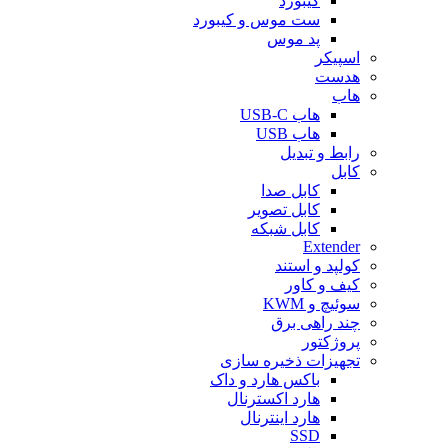
کیبورد
ست موس و کیبورد
پد موس
اسپیکر
هدست
هاب
هاب USB-C
هاب USB
رابط و تبدیل
کابل
کابل صدا
کابل تصویر
کابل شبکه
Extender
کولپد و استند
کیف و کاور
سوئیچ و KWM
چند راهی برق
پروژکتور
تجهیزات ذخیره سازی
باکس هارد و داک
هارد اکسترنال
هارد اینترنال
SSD