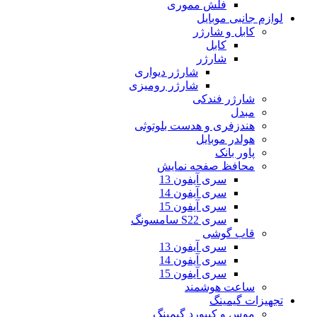
فلش مموری
لوازم جانبی موبایل
کابل و شارژر
کابل
شارژر
شارژر دیواری
شارژر رومیزی
شارژر فندکی
مبدل
هندزفری و هدست بلوتوثی
هولدر موبایل
پاور بانک
محافظ صفحه نمایش
سری آیفون 13
سری آیفون 14
سری آیفون 15
سری S22 سامسونگ
قاب گوشی
سری آیفون 13
سری آیفون 14
سری آیفون 15
ساعت هوشمند
تجهیزات گیمینگ
موس و کیبورد گیمینگ