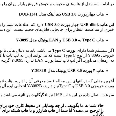
در ادامه سه مدل از هاب‌های محبوب و خوش فروش بازار ایران را 
هاب چهار پورت USB 3.0 دی لینک مدل DUB-1341
این
هاب USB dlink
چهار پورت
USB 3.0
دارد که اطلاعات شما را ب
خبری از ساعت‌ها انتظار برای جابجایی فایل‌های حجیم نیست. این دستگاه جمع و جور، علاوه بر پورت USB 3.0، 
هاب Type C به USB 3.0 و LAN یونیتک مدل Y-3095
اگر سیستم شما دارای
پورت Type C
می‌باشد، باید به دنبال هابی با پورت مخصوص خود ( هاب Sb c
به ارمغان می‌آورد. اگر لپ تاپ شما پورت LAN ندارد، Y-3095 گزینه بسیار مناسبی برای اتصالتان با سرعت یک گیگابیت بر ثانیه به دنیای وب می‌باشد.
هاب ۴ پورت USB 3.0 یونیتک مدل Y-3082B
آخرین مدلی که در انتهای این مقاله قصد معرفی آن را داریم، هاب 4 پورت Y-3082B بوده که ویژگی خاص آن، وجود یک
پورت خروجی USB 3.0 و Type Cنیاز دارید، Y-3082B انتخابی ایده آل برای شما می‌باشد.
سرعت انتقال داده در این هاب USB نیز
۵ گیگابیت بر ثانیه
می‌باشد و باز هم مانند
را ترجیح می‌دهید؟ آیا شما از هاب شارژر و یا هاب شبکه برای ک
بگذارید.