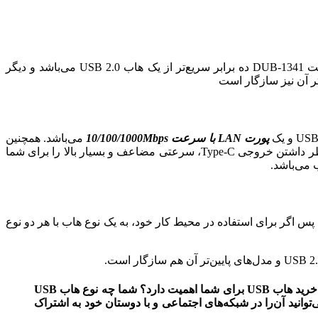
جابجا می‌کند. جالب است بدانید که سرعت DUB-1341 ده برابر سریع‌تر از یک هاب USB 2.0 می‌باشد و دیگر
پورت LAN با سرعت 10/100/1000Mbps
می‌باشد. همچنین
خروجی Y-3095 از نوع Type C است که می‌توانید آن‌را به لپ تاپ یا کامپیوتر خود وصل کنید. این محصول نیز، سرعت بالایی داشته و به خاطر داشتن خروجی Type-C، سرعتی مضاعف و بسیار بالا را برای شما
س اگر برای استفاده در محیط کار خود، به یک نوع هاب با هر دو نوع
حالا شما به ما بگویید… از چه وسایلی در محیط کاری خود برای راحتی و بهبود کیفیت کارتان استفاده می‌کنید؟ چه ویژگی‌هایی هنگام خرید هاب USB برای شما اهمیت دارد؟ شما چه نوع هاب USB
توانید آن‌را در شبکه‌های اجتماعی و با دوستان خود به اشتراک