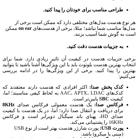
طراحی مناسب برای خودتان را پیدا کنید.
هر نوع هدست مدل‌های مختلفی دارد که ممکن است برخی از
مدل‌ها مناسب شما نباشد؛ مثلا، برخی از هدست‌های
on ear
ممکن
است به گوش شما آسیب بزنند.
به جزییات هدست دقت کنید.
برخی جزییات هدست در کیفیت آن تاثیر زیادی دارد. شما برای
انتخاب بهترین هدست بلوتوث باید با این ویژگی‌ها آشنا باشید تا بتوانید
بهترین را پیدا کنید. برخی از این ویژگی‌ها را در ادامه بررسی
می‌کنیم:
کدک پخش صدا:
اکثر افرادی که هدست دارند معتقدند که
کدک‌های AAC، APTX، LDAC به لحاظ کیفی مناسبند؛ اما،
کیفیت
SBC
پایین‌تر است.
فرکانس صدا:
یک هدست معمولی فرکانس صدای
8KHz
برای دریافت و انتقال صدا دارد؛ اما، در یک هدست با کیفیت
صدای HD، پهنای باند سیگنال دوبرابر است و فرکانس
16KHz را پشتیبانی می‌کند.
پورت USB:
پورت شارژر هدست بهتر است از نوع USB
(مینی یا میکرو) باشد.