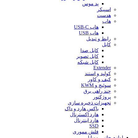
پد موس
اسپیکر
هدست
هاب
هاب USB-C
هاب USB
رابط و تبدیل
کابل
کابل صدا
کابل تصویر
کابل شبکه
Extender
کولپد و استند
کیف و کاور
سوئیچ و KWM
چند راهی برق
پروژکتور
تجهیزات ذخیره سازی
باکس هارد و داک
هارد اکسترنال
هارد اینترنال
SSD
فلش مموری
لوازم جانبی موبایل