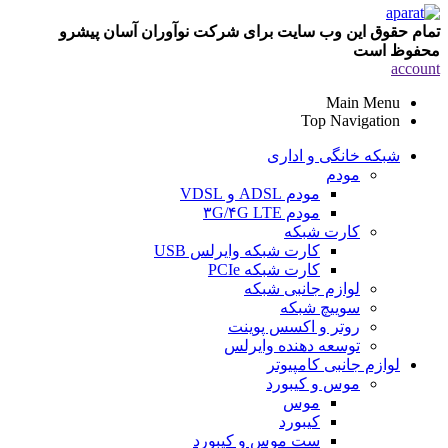
تمام حقوق این وب سایت برای شرکت نوآوران آسان پیشرو
محفوظ است
account
Main Menu
Top Navigation
شبکه خانگی و اداری
مودم
مودم ADSL و VDSL
مودم ۳G/۴G LTE
کارت شبکه
کارت شبکه وایرلس USB
کارت شبکه PCIe
لوازم جانبی شبکه
سوییچ شبکه
روتر و اکسس پوینت
توسعه دهنده وایرلس
لوازم جانبی کامپیوتر
موس و کیبورد
موس
کیبورد
ست موس و کیبورد