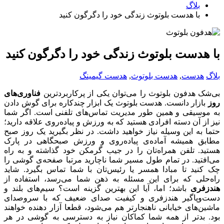
بلاگ
با هدست بلوتوث زندگی خود را دگرگون کنید
با هدست بلوتوث زندگی خود را دگرگون کنید
بلاگ
هدست
,
هدست بلوتوث
,
هدست گیمینگ
بی‌شک هدفون بلوتوث را می‌توان یکی از پرکاربردترین
فناوری‌های
روز
بازار دانست. هدست بلوتوث یک ابزار چندکاره برای گوش دادن
به موسیقی و همین طور مدیریت تماس‌های تلفنی است. اگر شما
نیز از آن دسته افرادی هستید که به ورزش و پیاده‌روی علاقه دارید؛
حتما به این وسیله نیاز خواهید داشت. در نظر بگیرید یک روز صبح
مطابق همیشه آماده‌ی پیاده‌روی و ورزش صبحگاهی در پارک
هستید. تلفن همراه‌تان را در جیب گرمکن خود گذاشته و به راه
می‌افتید. در تمام طول مسیر شما ناچارید مرتبا صفحه‌ی گوشی را
چک کنید تا مبادا همسر یا رئیس‌تان با شما تماس بگیرد. شاید
راه‌حلی که برای این مسئله به ذهن شما می‌رسد، استفاده از
هندزفری
باشد؛ اما، آیا این بهترین گزینه است؟ سیم‌های بلند و
دست‌و‌پاگیر هندزفری و کیفیت صدای ضعیف که با سروصدای
ماشین‌های خیابانی ناهنجارتر هم می‌شود، قطعا آزار دهنده خواهند
بود. بدتر از همه شما کماکان نیاز به دسترسی به گوشی در هر