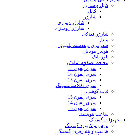
کابل و شارژر
کابل
شارژر
شارژر دیواری
شارژر رومیزی
شارژر فندکی
مبدل
هندزفری و هدست بلوتوثی
هولدر موبایل
پاور بانک
محافظ صفحه نمایش
سری آیفون 13
سری آیفون 14
سری آیفون 15
سری S22 سامسونگ
قاب گوشی
سری آیفون 13
سری آیفون 14
سری آیفون 15
ساعت هوشمند
تجهیزات گیمینگ
موس و کیبورد گیمینگ
هدست و هندزفری گیمینگ