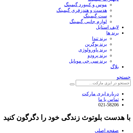
موس و کیبورد گیمینگ
هدست و هندزفری گیمینگ
ست گیمینگ
لوازم جانبی گیمینگ
لایف استایل
برند ها
برند تندا
برند یوگرین
برند پاورولوژی
برند پرودو
برند سی جی موبایل
بلاگ
جستجو
درباره ایزی مارکت
تماس با ما
021-58206
با هدست بلوتوث زندگی خود را دگرگون کنید
صفحه اصلی