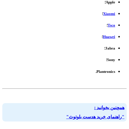
Apple؛
Xiaomi
؛
Tsco
؛
Huawei
؛
Jabra؛
Sony؛
Plantronics.
همچنین بخوانید :
"راهنمای خرید هدست بلوتوث"