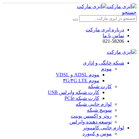
جستجو
درباره ایزی مارکت
تماس با ما
021-58206
شبکه خانگی و اداری
مودم
مودم ADSL و VDSL
مودم ۳G/۴G LTE
کارت شبکه
کارت شبکه وایرلس USB
کارت شبکه PCIe
لوازم جانبی شبکه
سوییچ شبکه
روتر و اکسس پوینت
توسعه دهنده وایرلس
لوازم جانبی کامپیوتر
موس و کیبورد