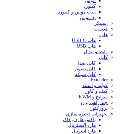
موس
کیبورد
ست موس و کیبورد
پد موس
اسپیکر
هدست
هاب
هاب USB-C
هاب USB
رابط و تبدیل
کابل
کابل صدا
کابل تصویر
کابل شبکه
Extender
کولپد و استند
کیف و کاور
سوئیچ و KWM
چند راهی برق
پروژکتور
تجهیزات ذخیره سازی
باکس هارد و داک
هارد اکسترنال
هارد اینترنال