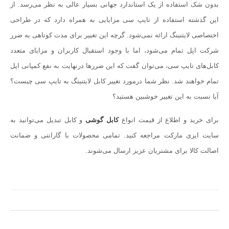
بدون شک استفاده از یک استاندارد جهانی بسیار عالی به نظر می‌رسد. از
برای خرید آسان کالاهای بازار کامپیوتر، شبکه، IT و تکنولوژی ست. فروشگاه
این گذشته استفاده از تایپ سی مزایایی به همراه دارد که در طراحی
اینترنتی ایزی مارکت اصالت محصولات خود را تضمین می‌کند و یک خرید امن را برای
اختصاصی لایتنینگ ارائه نمی‌شود. گرچه این تغییر برای مدت کوتاهی به ضرر
مشتریان خود به ارمغان می‌آورد. تنوع محصولات ایزی مارکت بگونه‌ای است که
شرکت اپل تمام می‌شود، اما با وجود استقبال کاربران و مزایای متعدد
مشتریان می‌توانند
لپ تاپ
،
لوازم جانبی موبایل و کامپیوتر
،
تجهیزات شبکه‌ی خانگی
کابل‌های تایپ سی، می‌توان گفت که این ضررها درنهایت به نفع کمپانی اپل
و اداری
،
تجهیزات ذخیره سازی
و همچنین
تجهیزات گیمینگ
و گجت‌های تکنولوژی را،
تمام خواهند شد. نظر شما درمورد تغییر کابل لایتنینگ به تایپ سی چیست؟
از معتبرترین برندهای موجود در بازار، با گارانتی معتبر و امکان بازگشت کالای معیوب
آیا نسبت به این تغییر خوشبین هستید؟
تا یک هفته در فروشگاه اینترنتی ایزی مارکت خریداری کنند.
ایزی مارکت
ایجاد “حس
خوب خرید اینترنتی” در مشتریانش را ماموریت اصلی خود می‌داند.
برای خرید و اطلاع از قیمت انواع
کابل گوشی
و کابل تبدیل می‌توانید به
سایت ایزی مارکت مراجعه کنید. تمامی محصولات با گارانتی و ضمانت
دسترسی‌ها
اصالت کالا برای مشتریان عزیز ارسال می‌شوند.
درباره ما
تماس با ما
آدرس دفاتر گارانتی
سوالات متداول