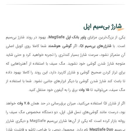
شارژ بی‌سیم اپل
یکی از بزرگ‌ترین مزایای
پاور بانک اپل MagSafe
، بهبود در روند شارژ بی‌سیم
است. با
شارژرهای بی‌سیم Qi
، اگر
گوشی هوشمند
شما کاملا روی کویل اصلی
آن متمرکز نشود، سرعت شارژ بسیار کندتری را تجربه خواهید کرد و حتی شاید
متوجه شارژ شدن گوشی خود نشوید. مگ سیف با استفاده از آهنرباهایی که
برای تراز کردن صحیح گوشی و شارژر کاربرد دارد، این روند را کاملا بهبود داده
تا باعث کند شارژ شدن گوشی یا دیگر ابزارهای جانبی نشود. شما با استفاده از
مگ سیف، می‌توانید تا
۱۵ وات
برق را به آیفون خود منتقل کنید.
اگر از شارژر Qi استفاده می‌کنید، میزان برق‌رسانی در حد همان
۷.۵ وات
خواهد
بود، درست مانند گوشی‌های نسل قبل. اپل، دو دستگاه مخصوص مگ سیف را
روانه بازار کرده است که یکی از آن‌ها شارژر بی‌سیم MagSafe و دیگری شارژر
بی‌سیم
MagSafe Duo
نام دارد. محصول دومی با طراحی تاشو و قابلیت شارژ