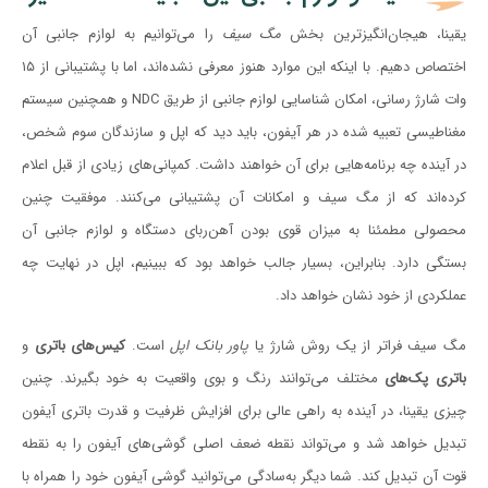
یقینا، هیجان‌انگیزترین بخش
مگ سیف
را می‌توانیم به لوازم جانبی آن
اختصاص دهیم. با اینکه این موارد هنوز معرفی نشده‌اند، اما با پشتیبانی از ۱۵
وات شارژ رسانی، امکان شناسایی لوازم جانبی از طریق NDC و همچنین سیستم
مغناطیسی تعبیه شده در هر آیفون،‌ باید دید که اپل و سازندگان سوم شخص،
در آینده چه برنامه‌هایی برای آن خواهند داشت. کمپانی‌های زیادی از قبل اعلام
کرده‌اند که از مگ سیف و امکانات آن پشتیبانی می‌کنند. موفقیت چنین
محصولی مطمئنا به میزان قوی بودن آهن‌ربای دستگاه و لوازم جانبی آن
بستگی دارد. بنابراین، بسیار جالب خواهد بود که ببینیم، اپل در نهایت چه
عملکردی از خود نشان خواهد داد.
مگ سیف فراتر از یک روش شارژ یا
پاور بانک اپل
است.
کیس‌های باتری
و
باتری پک‌های
مختلف می‌توانند رنگ و بوی واقعیت به خود بگیرند. چنین
چیزی یقینا، در آینده به راهی عالی برای افزایش ظرفیت و قدرت باتری آیفون
تبدیل خواهد شد و می‌تواند نقطه ضعف اصلی گوشی‌های آیفون را به نقطه
قوت آن تبدیل کند. شما دیگر به‌سادگی می‌توانید گوشی آیفون خود را همراه با