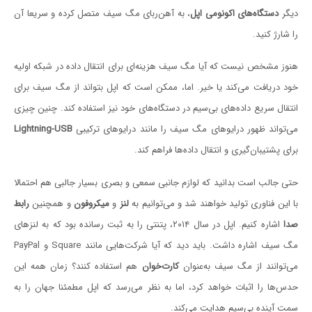
دیگر
دستگاه‌های اکونومی اپل
، به آهن‌ربای مگ سیف متصل کرده و سریعا آن
را شارژ کنید.
هنوز مشخص نیست که آیا مگ سیف هزینه‌ای برای انتقال داده در شبکه اولیه
خود دریافت می‌کند یا خیر. اما، ممکن است که اپل بتواند از مگ سیف برای
انتقال سریع داده‌های بی‌سیم در دستگاه‌های خود نیز استفاده کند. چنین چیزی
می‌تواند ظهور درایوهای مگ سیف را مانند درایوهای ترکیبی
Lightning-USB
برای پشتیبان‌گیری و انتقال داده‌ها فراهم کند.
حتی جالب است بدانید که لوازم جانبی سمعی و بصری بسیار جالبی هم احتمالا
با این فناوری تولید خواهند شد و می‌توانیم به
لنز
و
میکروفون
و همچنین
رابط
صدا
اشاره کنیم. اپل در سال ۲۰۱۴، پتنتی را به ‌ثبت رسانده بود که به لنزهای
مگ سیف اشاره داشت. باید دید که آیا شرکت‌هایی مانند Square و PayPal
می‌توانند از مگ سیف به‌عنوان
کارت‌خوان
هم استفاده کنند؟ زمان همه این
حدس‌ها را اثبات خواهد کرد، اما به‌ نظر می‌رسد که اپل مطمئنا جهان را به
سمت آینده بی‌سیم هدایت می‌کند.