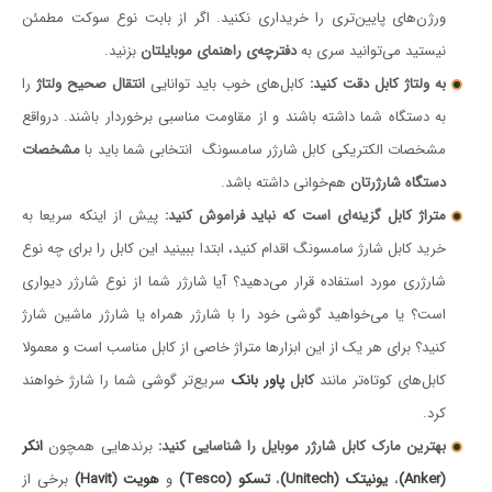
ورژن‌های پایین‌تری را خریداری نکنید. اگر از بابت نوع سوکت مطمئن
نیستید می‌توانید سری به
دفترچه‌ی راهنمای موبایلتان
بزنید.
به ولتاژ کابل دقت کنید:
کابل‌های خوب باید توانایی
انتقال صحیح ولتاژ
را
به دستگاه شما داشته باشند و از مقاومت مناسبی برخوردار باشند. درواقع
مشخصات الکتریکی کابل شارژر سامسونگ انتخابی شما باید با
مشخصات
دستگاه شارژرتان
هم‌خوانی داشته باشد.
متراژ کابل گزینه‌ای است که نباید فراموش کنید:
پیش از اینکه سریعا به
خرید کابل شارژ سامسونگ اقدام کنید، ابتدا ببینید این کابل را برای چه نوع
شارژری مورد استفاده قرار می‌دهید؟ آیا شارژر شما از نوع شارژر دیواری
است؟ یا می‌خواهید گوشی خود را با شارژر همراه یا شارژر ماشین شارژ
کنید؟ برای هر یک از این ابزارها متراژ خاصی از کابل مناسب است و معمولا
کابل‌های کوتاه‌تر مانند
کابل
پاور بانک
سریع‌تر گوشی شما را شارژ خواهند
کرد.
بهترین مارک کابل شارژر موبایل را شناسایی کنید:
برندهایی همچون
انکر
(Anker)
،
یونیتک (Unitech)
،‌
تسکو (Tesco)
و
هویت (Havit)
برخی از