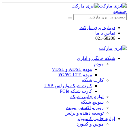
جستجو
درباره ایزی مارکت
تماس با ما
021-58206
شبکه خانگی و اداری
مودم
مودم ADSL و VDSL
مودم ۳G/۴G LTE
کارت شبکه
کارت شبکه وایرلس USB
کارت شبکه PCIe
لوازم جانبی شبکه
سوییچ شبکه
روتر و اکسس پوینت
توسعه دهنده وایرلس
لوازم جانبی کامپیوتر
موس و کیبورد