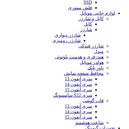
SSD
فلش مموری
لوازم جانبی موبایل
کابل و شارژر
کابل
شارژر
شارژر دیواری
شارژر رومیزی
شارژر فندکی
مبدل
هندزفری و هدست بلوتوثی
هولدر موبایل
پاور بانک
محافظ صفحه نمایش
سری آیفون 13
سری آیفون 14
سری آیفون 15
سری S22 سامسونگ
قاب گوشی
سری آیفون 13
سری آیفون 14
سری آیفون 15
ساعت هوشمند
تجهیزات گیمینگ