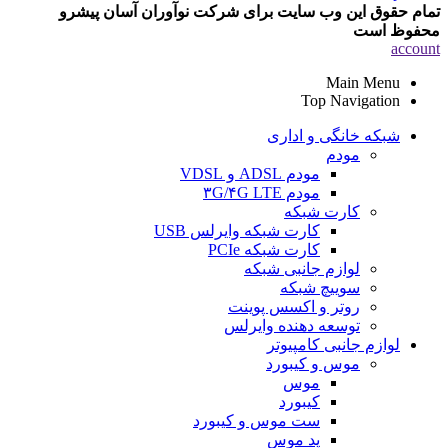
تمام حقوق این وب سایت برای شرکت نوآوران آسان پیشرو
محفوظ است
account
Main Menu
Top Navigation
شبکه خانگی و اداری
مودم
مودم ADSL و VDSL
مودم ۳G/۴G LTE
کارت شبکه
کارت شبکه وایرلس USB
کارت شبکه PCIe
لوازم جانبی شبکه
سوییچ شبکه
روتر و اکسس پوینت
توسعه دهنده وایرلس
لوازم جانبی کامپیوتر
موس و کیبورد
موس
کیبورد
ست موس و کیبورد
پد موس