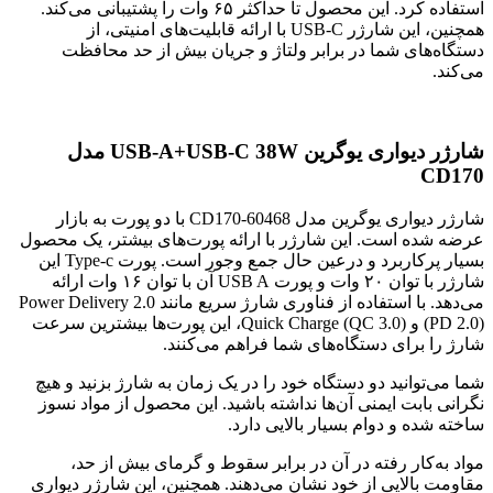
استفاده کرد. این محصول تا حداکثر ۶۵ وات را پشتیبانی می‌کند.
همچنین، این شارژر USB-C با ارائه قابلیت‌های امنیتی، از
دستگاه‌های شما در برابر ولتاژ و جریان بیش از حد محافظت
می‌کند.
شارژر دیواری یوگرین
USB-A+USB-C 38W
مدل
CD170
شارژر دیواری یوگرین مدل CD170-60468 با دو پورت به بازار
عرضه شده است. این شارژر با ارائه پورت‌های بیشتر، یک محصول
بسیار پرکاربرد و درعین حال جمع وجور است. پورت Type-c این
شارژر با توان ۲۰ وات و پورت USB A آن با توان ۱۶ وات ارائه
می‌دهد. با استفاده از فناوری شارژ سریع مانند Power Delivery 2.0
(PD 2.0) و Quick Charge (QC 3.0)، این پورت‌ها بیشترین سرعت
شارژ را برای دستگاه‌های شما فراهم می‌کنند.
شما می‌توانید دو دستگاه خود را در یک زمان به شارژ بزنید و هیچ
نگرانی بابت ایمنی آن‌ها نداشته باشید. این محصول از مواد نسوز
ساخته شده و دوام بسیار بالایی دارد.
مواد به‌کار رفته در آن در برابر سقوط و گرمای بیش از حد،
مقاومت بالایی از خود نشان می‌دهند. همچنین، این شارژر دیواری