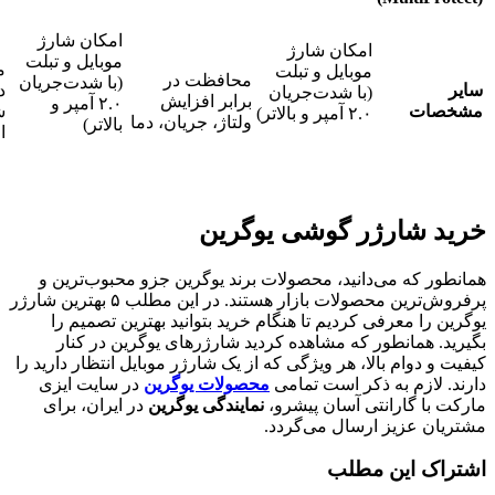
امکان شارژ
امکان شارژ
موبایل و تبلت
م
موبایل و تبلت
محافظت در
(با شدت‌جریان
سایر
د
(با شدت‌جریان
برابر افزایش
۲.۰ آمپر و
مشخصات
ش
۲.۰ آمپر و بالاتر)
ولتاژ، جریان، دما
بالاتر)
ا
خرید شارژر گوشی یوگرین
همانطور که می‌دانید، محصولات برند یوگرین جزو محبوب‌ترین و
پرفروش‌ترین محصولات بازار هستند. در این مطلب ۵ بهترین شارژر
یوگرین را معرفی کردیم تا هنگام خرید بتوانید بهترین تصمیم را
بگیرید. همانطور که مشاهده کردید شارژرهای یوگرین در کنار
کیفیت و دوام بالا، هر ویژگی که از یک شارژر موبایل انتظار دارید را
دارند. لازم به ذکر است تمامی
محصولات یوگرین
در سایت ایزی
مارکت با گارانتی آسان پیشرو،
نمایندگی یوگرین
در ایران، برای
مشتریان عزیز ارسال می‌گردد.
اشتراک این مطلب