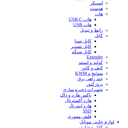
اسپیکر
هدست
هاب
هاب USB-C
هاب USB
رابط و تبدیل
کابل
کابل صدا
کابل تصویر
کابل شبکه
Extender
کولپد و استند
کیف و کاور
سوئیچ و KWM
چند راهی برق
پروژکتور
تجهیزات ذخیره سازی
باکس هارد و داک
هارد اکسترنال
هارد اینترنال
SSD
فلش مموری
لوازم جانبی موبایل
کابل و شارژر