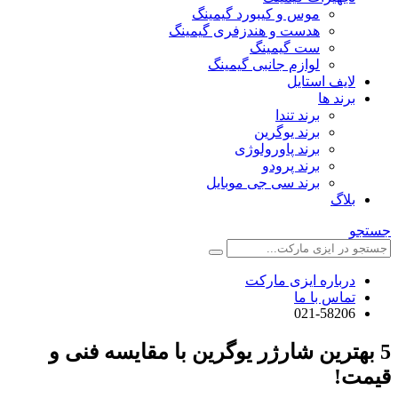
موس و کیبورد گیمینگ
هدست و هندزفری گیمینگ
ست گیمینگ
لوازم جانبی گیمینگ
لایف استایل
برند ها
برند تندا
برند یوگرین
برند پاورولوژی
برند پرودو
برند سی جی موبایل
بلاگ
جستجو
درباره ایزی مارکت
تماس با ما
021-58206
5 بهترین شارژر یوگرین با مقایسه فنی و
قیمت!