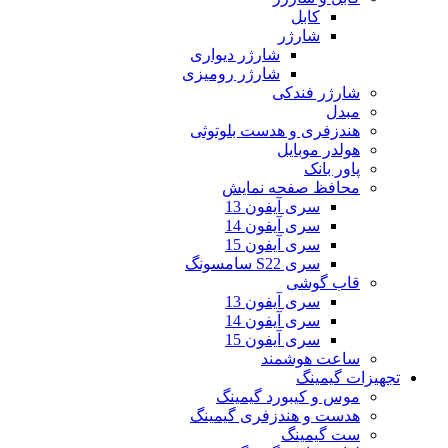
کابل
شارژر
شارژر دیواری
شارژر رومیزی
شارژر فندکی
مبدل
هندزفری و هدست بلوتوثی
هولدر موبایل
پاور بانک
محافظ صفحه نمایش
سری آیفون 13
سری آیفون 14
سری آیفون 15
سری S22 سامسونگ
قاب گوشی
سری آیفون 13
سری آیفون 14
سری آیفون 15
ساعت هوشمند
تجهیزات گیمینگ
موس و کیبورد گیمینگ
هدست و هندزفری گیمینگ
ست گیمینگ