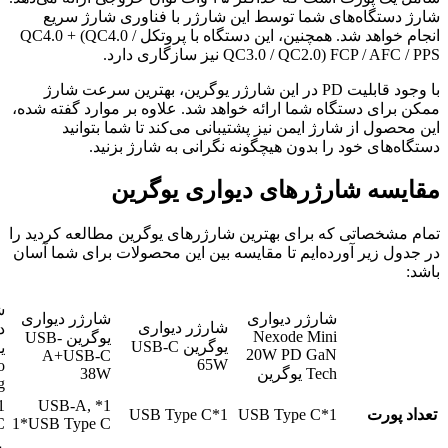
شارژ دستگاه‌های شما توسط این شارژر با فناوری شارژ سریع
انجام خواهد شد. همچنین، این دستگاه با پروتکل QC4.0 + (QC4.0 /
QC3.0 / QC2.0) FCP / AFC / PPS نیز سازگاری دارد.
با وجود قابلیت PD در این شارژر یوگرین، بهترین سرعت شارژ
ممکن برای دستگاه شما ارائه خواهد شد. علاوه بر موارد گفته شده،
این محصول از شارژ ایمن نیز پشتیبانی می‌کند تا شما بتوانید
دستگاه‌های خود را بدون هیچگونه نگرانی به شارژ بزنید.
مقایسه شارژرهای دیواری یوگرین
تمام مشخصاتی که برای بهترین شارژرهای یوگرین مطالعه کردید را
در جدول زیر آورده‌ایم تا مقایسه بین این محصولات برای شما آسان
باشد:
ش
شارژر دیواری
شارژر دیواری
شارژر دیواری
Nexode Mini
یوگرین USB-
یوگرین USB-C
ی
20W PD GaN
A+USB-C
65W
o
Tech یوگرین
38W
g
1* USB-A,
تعداد پورت
1*USB Type C
1*USB Type C
C
1*USB Type C
۰