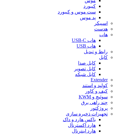
موس
کیبورد
ست موس و کیبورد
پد موس
اسپیکر
هدست
هاب
هاب USB-C
هاب USB
رابط و تبدیل
کابل
کابل صدا
کابل تصویر
کابل شبکه
Extender
کولپد و استند
کیف و کاور
سوئیچ و KWM
چند راهی برق
پروژکتور
تجهیزات ذخیره سازی
باکس هارد و داک
هارد اکسترنال
هارد اینترنال