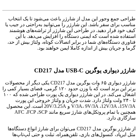
طراحی جمع وجور این مدل از شارژر باعث می‌شود تا یک انتخاب
مناسب برای سفر باشد. این شارژر را می‌توانید به‌راحتی در جیب یا
کیف خود قرار دهید. در طراحی این شارژر از تراشه‌های هوشمند
استفاده شده است که ایمنی دستگاه را افزایش می‌دهد. با این
فناوری دستگاه‌های شما در برابر اتصالات کوتاه، ولتاژ بیش از حد،
گرما و جریان بیش از اندازه کاملا ایمن خواهند بود.
شارژر دیواری یوگرین
USB-C
مدل
CD217
شارژر دیواری ۶۵ وات یوگرین مدل CD217 یکی دیگر از محصولات
برتر این برند است که با وزن حدود ۱۲۰ گرمی، فضای بسیار کمی را
اشغال می‌کند. در این شارژر دیواری یک پورت طراحی شده که ۱۰۰
تا ۲۴۰ ولت ولتاژ دارد. شدت جریان و ولتاژ خروجی این پورت
V/3A، 9V/3A ،12V/3A ،15V/3A و 20V/3.25A است. این محصول
همچنین با تمام پروتکل‌های شارژ سریع مانند AFC ،FCP ،SCP
سازگاری دارد.
از شارژر یوگرین مدل CD217 می‌توان برای شارژ انواع دستگاه‌ها
مثل ایرپاد، کنسول‌های بازی، تلفن‌همراه، تبلت و حتی لپ‌تاپ‌ها