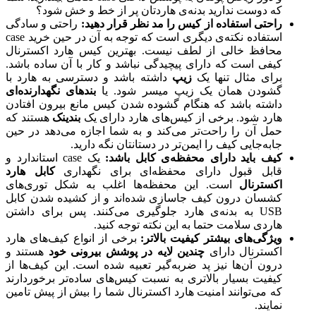
که دوست ندارید بدنه‌ی هاردتان پر از خط و خش شود؟
راحتی استفاده از کیس را مد نظر قرار دهید:
راحتی و سادگی
استفاده نکته‌ی دیگری است که توجه به آن در حین خرید case
محافظ خالی از لطف نیست. بهترین کیس هارد اکسترنال
کیفی است که دارای پیچیدگی نباشد و کار با آن ساده باشد.
برای مثال تنها یک
زیپ
داشته باشد و دسترسی به هارد با
گشودن همان یک زیپ میسر شود. یا
بندهای نگهدارنده‌ای
داشته باشد که هنگام گشوده شدن کیس مانع بیرون افتادن
هارد شود. برخی از کیس‌های هارد دارای یک
بندینک
هستند که
حمل آن را راحت‌تر می‌کند و به شما اجازه می‌دهد در حین
جابه‌جایی کیف را ایمن‌تر در دستانتان نگه دارید.
کیف باید دارای محفظه‌ی کابل باشد:
یک case استاندارد و
قابل قبول دارای محفظه‌ای برای نگهداری
کابل هارد
اکسترنال
است. این محفظه‌ها اغلب به شکل توری‌های
کشسان درون کیف جاسازی شده‌اند و از کشیده شدن کابل
USB به بدنه‌ی هارد جلوگیری می‌کنند. پس برای داشتن
هاردی سلامت حتما به این نکته توجه کنید.
ویژگی‌های بیشتر کیفیت بالاتر:
برخی از انواع کیف‌های هارد
اکسترنال دارای
چندین لایه در پوشش بیرونی خود
هستند و
درون آن‌ها نیز پد ضربه‌گیر تعبیه شده است. این کیف‌ها از
کیفیت بسیار بالاتری به نسبت کیس‌های ساده‌تر برخوردارند
که می‌توانند امنیت هارد اکسترنال شما را بیش از پیش تامین
نمایند.