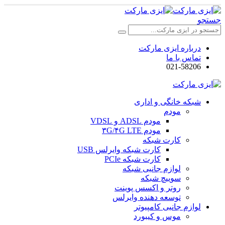
جستجو
درباره ایزی مارکت
تماس با ما
021-58206
شبکه خانگی و اداری
مودم
مودم ADSL و VDSL
مودم ۳G/۴G LTE
کارت شبکه
کارت شبکه وایرلس USB
کارت شبکه PCIe
لوازم جانبی شبکه
سوییچ شبکه
روتر و اکسس پوینت
توسعه دهنده وایرلس
لوازم جانبی کامپیوتر
موس و کیبورد