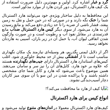
گرد و غبار
اشاره کرد. اولین و مهم‌ترین دلیل ضرورت استفاده از
یک کیف هارد اکسترنال، دور کردن هارد از موارد مذکور است.
این محافظ‌ها به دلیل ساختار ویژ‌ه‌ی خود می‌توانند هارد اکسترنال
شما را
خنک
نگه دارند و در صورتی که در حین حمل و نقل به زمین
بیفتد، فشار ناشی از ضربه را تا حد زیادی دفع می‌کند و مانع رسیدن
آن به هارد می‌شود. از سوی دیگر
کیس هارد اکسترنال ضدآب
مانع
قدرتمندی در مقابل نفوذ آب و رطوبت است و در صورت واژگون
شدن اتفاقی لیوان آب، یا حمل آن در زیر باران، آسیبی به هاردتان
نخواهد رسید.
اگر از دلایل ایمنی بگذریم، هر وسیله‌ای نیازمند یک مکان نگهداری
مناسب است تا از
آشفتگی
بیش از حد محیط جلوگیری شود. اغلب
کیس‌های استاندارد هارد اکسترنال دارای
جیب‌های نگهدارنده
هستند
که علاوه بر خود هارد، کابل‌‌های آن را نیز سر و سامان می‌دهند.
همین موضوع باعث می‌شود که هارد و کابل شما جای مشخصی
داشته باشند و با پراکنده شدن در این سو یا آن سوی میز کارتان
دچار آسیب‌دیدگی نشوند.
انواع کیس برای هارد اکسترنال
کیف‌های هارد اکسترنال معمولا در
اندازه‌های متنوع
تولید می‌شود و