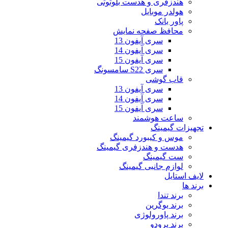
هندزفری و هدست بلوتوثی
هولدر موبایل
پاور بانک
محافظ صفحه نمایش
سری آیفون 13
سری آیفون 14
سری آیفون 15
سری S22 سامسونگ
قاب گوشی
سری آیفون 13
سری آیفون 14
سری آیفون 15
ساعت هوشمند
تجهیزات گیمینگ
موس و کیبورد گیمینگ
هدست و هندزفری گیمینگ
ست گیمینگ
لوازم جانبی گیمینگ
لایف استایل
برند ها
برند تندا
برند یوگرین
برند پاورولوژی
برند پرودو