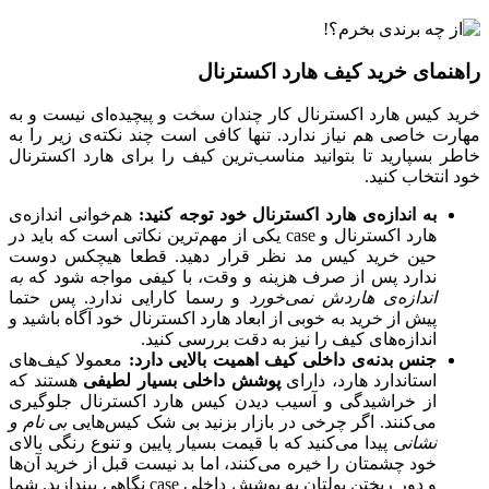
راهنمای خرید کیف هارد اکسترنال
خرید کیس هارد اکسترنال کار چندان سخت و پیچیده‌ای نیست و به
مهارت خاصی هم نیاز ندارد. تنها کافی است چند نکته‌ی زیر را به
خاطر بسپارید تا بتوانید مناسب‌ترین کیف را برای هارد اکسترنال
خود انتخاب کنید.
به اندازه‌ی هارد اکسترنال خود توجه کنید:
هم‌خوانی اندازه‌ی
هارد اکسترنال و case یکی از مهم‌ترین نکاتی است که باید در
حین خرید کیس مد نظر قرار دهید. قطعا هیچکس دوست
ندارد پس از صرف هزینه‌ و وقت، با کیفی مواجه شود که
به
اندازه‌ی هاردش نمی‌خورد
و رسما کارایی ندارد. پس حتما
پیش از خرید به خوبی از ابعاد هارد اکسترنال خود آگاه باشید و
اندازه‌های کیف را نیز به دقت بررسی کنید.
جنس بدنه‌ی داخلی کیف اهمیت بالایی دارد:
معمولا کیف‌های
استاندارد هارد، دارای
پوشش داخلی بسیار لطیفی
هستند که
از خراشیدگی و آسیب دیدن کیس هارد اکسترنال جلوگیری
می‌کنند. اگر چرخی در بازار بزنید بی شک کیس‌هایی
بی نام و
نشانی
پیدا می‌کنید که با قیمت بسیار پایین و تنوع رنگی بالای
خود چشمتان را خیره می‌کنند، اما بد نیست قبل از خرید آن‌ها
و دور ریختن پولتان به پوشش داخلی case نگاهی بیندازید. شما