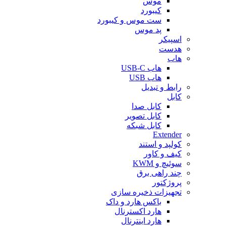
موس
کیبورد
ست موس و کیبورد
پد موس
اسپیکر
هدست
هاب
هاب USB-C
هاب USB
رابط و تبدیل
کابل
کابل صدا
کابل تصویر
کابل شبکه
Extender
کولپد و استند
کیف و کاور
سوئیچ و KWM
چند راهی برق
پروژکتور
تجهیزات ذخیره سازی
باکس هارد و داک
هارد اکسترنال
هارد اینترنال