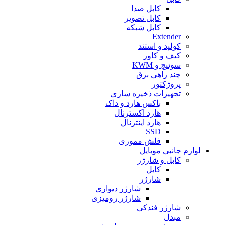
کابل صدا
کابل تصویر
کابل شبکه
Extender
کولپد و استند
کیف و کاور
سوئیچ و KWM
چند راهی برق
پروژکتور
تجهیزات ذخیره سازی
باکس هارد و داک
هارد اکسترنال
هارد اینترنال
SSD
فلش مموری
لوازم جانبی موبایل
کابل و شارژر
کابل
شارژر
شارژر دیواری
شارژر رومیزی
شارژر فندکی
مبدل