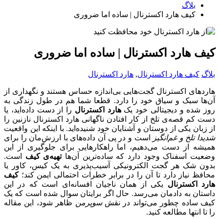
بلاگ
کیف هارد اکسترنال | ساده اما ضروری
کیف هارد اکسترنال | ساده اما ضروری
بلاگ
کیف هارد اکسترنال
,
هارد اکسترنال
هاردهای اکسترنال گجت‌هایی بی‌اندازه حساس هستند و نگهداری از
آن‌ها سبک و سیاق خود را دارد. قطعا شما هم در طول زندگی به
روز شده و دیجیتالی خود یک
هارد اکسترنال
را از دست داده‌اید، یا
دست کم قصه‌ی تلخ از کار افتادن ناگهانی هارد اکسترنال نازنین را
از زبان یکی از دوستان و آشنایان خود شنیده‌اید. با اینکه این واقعیت
شدیدا تلخ و غم‌انگیز
است و در پی آن داده‌های با ارزش‌مان را برای
همیشه از دست می‌دهیم، اما راهکارهایی برای جلوگیری از این
وضعیت اسفناک وجود دارد که ساده‌ترین آن‌ها
تهیه‌ی کیف
است.
بدون شک هر گجت الکترونیکی آسیب‌پذیری به یک کیس، کاور یا
محافظ نیاز دارد تا آن را در برابر خطرات احتمالی ایمن کند؛
کیف
هارد اکسترنال
یکی از همان ناجیان افسانه‌ای است که در این
داستان به دادمان می‌رسد. حال اگر برایتان سوال شده است که یک
کیف ساده چطور می‌تواند در نقش
سوپرمن
ظاهر شود، این مقاله
را تا انتها مطالعه کنید.