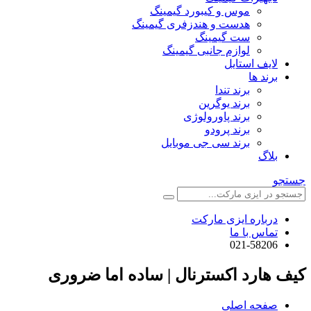
موس و کیبورد گیمینگ
هدست و هندزفری گیمینگ
ست گیمینگ
لوازم جانبی گیمینگ
لایف استایل
برند ها
برند تندا
برند یوگرین
برند پاورولوژی
برند پرودو
برند سی جی موبایل
بلاگ
جستجو
درباره ایزی مارکت
تماس با ما
021-58206
کیف هارد اکسترنال | ساده اما ضروری
صفحه اصلی