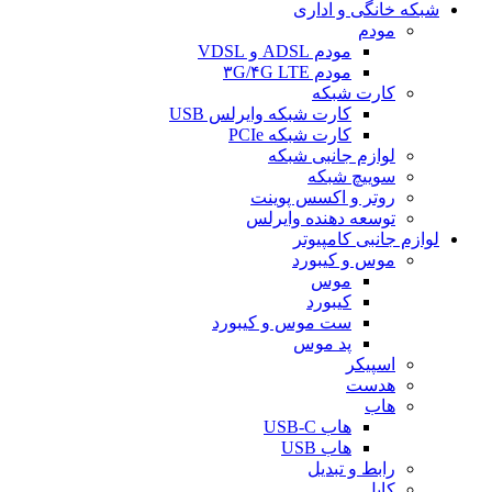
شبکه خانگی و اداری
مودم
مودم ADSL و VDSL
مودم ۳G/۴G LTE
کارت شبکه
کارت شبکه وایرلس USB
کارت شبکه PCIe
لوازم جانبی شبکه
سوییچ شبکه
روتر و اکسس پوینت
توسعه دهنده وایرلس
لوازم جانبی کامپیوتر
موس و کیبورد
موس
کیبورد
ست موس و کیبورد
پد موس
اسپیکر
هدست
هاب
هاب USB-C
هاب USB
رابط و تبدیل
کابل