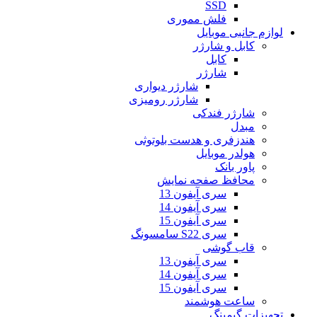
SSD
فلش مموری
لوازم جانبی موبایل
کابل و شارژر
کابل
شارژر
شارژر دیواری
شارژر رومیزی
شارژر فندکی
مبدل
هندزفری و هدست بلوتوثی
هولدر موبایل
پاور بانک
محافظ صفحه نمایش
سری آیفون 13
سری آیفون 14
سری آیفون 15
سری S22 سامسونگ
قاب گوشی
سری آیفون 13
سری آیفون 14
سری آیفون 15
ساعت هوشمند
تجهیزات گیمینگ