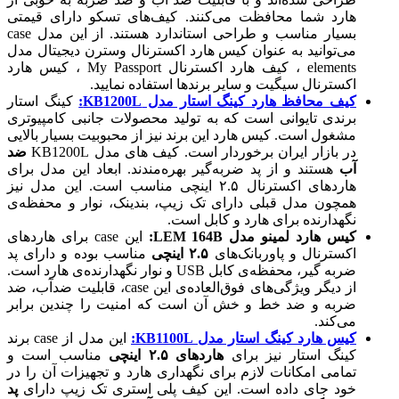
هارد شما محافظت می‌کنند. کیف‌های تسکو دارای قیمتی
بسیار مناسب و طراحی استاندارد هستند. از این مدل case
می‌توانید به عنوان کیس هارد اکسترنال وسترن دیجیتال مدل
elements ، کیف هارد اکسترنال My Passport ، کیس هارد
اکسترنال سیگیت و سایر برندها استفاده نمایید.
کیف محافظ هارد کینگ استار مدل KB1200L:
کینگ استار
برندی تایوانی است که به تولید محصولات جانبی کامپیوتری
مشغول است. کیس هارد این برند نیز از محبوبیت بسیار بالایی
در بازار ایران برخوردار است. کیف های مدل KB1200L
ضد
آب
هستند و از پد ضربه‌گیر بهره‌مندند. ابعاد این مدل برای
هاردهای اکسترنال ۲.۵ اینچی مناسب است. این مدل نیز
همچون مدل قبلی دارای تک زیپ، بندینک، نوار و محفظه‌ی
نگهدارنده برای هارد و کابل است.
کیس هارد لمینو مدل LEM 164B:
این case برای هاردهای
اکسترنال و پاوربانک‌های
۲.۵ اینچی
مناسب بوده و دارای پد
ضربه گیر، محفظه‌ی کابل USB و نوار نگهدارنده‌ی هارد است.
از دیگر ویژگی‌های فوق‌العاده‌ی این case، قابلیت ضدآب، ضد
ضربه و ضد خط و خش آن است که امنیت را چندین برابر
می‌کند.
کیس هارد کینگ استار مدل KB1100L:
این مدل از case برند
کینگ استار نیز برای
هاردهای ۲.۵ اینچی
مناسب است و
تمامی امکانات لازم برای نگهداری هارد و تجهیزات آن را در
خود جای داده است. این کیف پلی استری تک زیپ دارای
پد