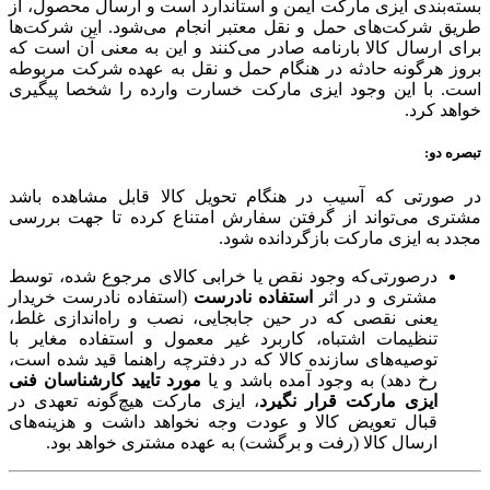
بسته‌بندی ایزی مارکت ایمن و استاندارد است و ارسال محصول، از
طریق شرکت‌های حمل و نقل معتبر انجام می‌شود. این شرکت‌ها
برای ارسال کالا بارنامه صادر می‌کنند و این به معنی آن است که
بروز هرگونه حادثه در هنگام حمل و نقل به عهده شرکت مربوطه
است. با این وجود ایزی مارکت خسارت وارده را شخصا پیگیری
خواهد کرد.
تبصره دو:
در صورتی که آسیب در هنگام تحویل کالا قابل مشاهده باشد
مشتری می‌تواند از گرفتن سفارش امتناع کرده تا جهت بررسی
مجدد به ایزی مارکت بازگردانده شود.
درصورتی‌که وجود نقص یا خرابی کالای مرجوع شده، توسط
مشتری و در اثر
استفاده نادرست
(استفاده نادرست خریدار
یعنی نقصی که در حین جابجایی، نصب و راه‌اندازی غلط،
تنظیمات اشتباه، کاربرد غیر معمول و استفاده مغایر با
توصیه‌های سازنده کالا که در دفترچه راهنما قید شده است،
رخ دهد) به وجود آمده باشد و یا
مورد تایید کارشناسان فنی
ایزی مارکت قرار نگیرد
، ایزی مارکت هیچ‌گونه تعهدی در
قبال تعویض کالا و عودت وجه نخواهد داشت و هزینه‌های
ارسال کالا (رفت و برگشت) به عهده مشتری خواهد بود.