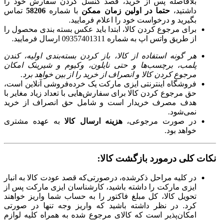
بلافاصله پس از خرید، قصد کنسل کردن سفارش خود را
داشتید،
حتما در اولین زمان ممکن
با شماره
58206
تماس
بگیرید و درخواست خود را اعلام فرمایید.
برای مرجوع کردن کالا، ابتدا باید عکس بسته بندی محصول را
از طریق واتس اپ به شماره 09357401311 ارسال فرمایید.
هر گونه استفاده از کالا، باز کردن بسته‌بندی اولیه، کندن
پلمب، برچسب‌ها و حتی نایلون، وکیوم و شیرینک امکان
مرجوع کردن کالا و انصراف از خرید را از بین خواهد برد.
فروشگاه اینترنتی ایزی مارکت یک خرده‌فروشی آنلاین است،
حق مرجوع کردن کالا برای سفارش‌هایی با تعداد زیاد مغایر با
هدف مصرف خریدار است و شامل حق انصراف از خرید
نمی‌شود.
در صورت مرجوعی،
هزینه ارسال کالا
به عهده مشتری
خواهد بود.
نکات کلی درمورد بازگشت کالا:
در کلیه مراحل ذکرشده، درصورتی‌که قصد عودت کالا به انبار
ایزی مارکت را داشته باشید، کارشناسان ایزی مارکت پس از
تحویل کالا، کل مبلغ فاکتور را به حساب شما واریز خواهند
کرد. در نظر داشته باشید که واریز وجه تنها در صورتی
امکان‌پذیر است که کالای مرجوع شده به همراه کلیه لوازم