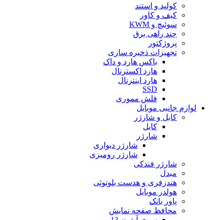
کولپد و استند
کیف و کاور
سوئیچ و KWM
چند راهی برق
پروژکتور
تجهیزات ذخیره سازی
باکس هارد و داک
هارد اکسترنال
هارد اینترنال
SSD
فلش مموری
لوازم جانبی موبایل
کابل و شارژر
کابل
شارژر
شارژر دیواری
شارژر رومیزی
شارژر فندکی
مبدل
هندزفری و هدست بلوتوثی
هولدر موبایل
پاور بانک
محافظ صفحه نمایش
سری آیفون 13