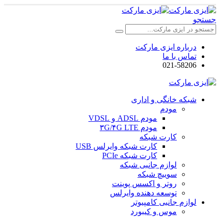
جستجو
درباره ایزی مارکت
تماس با ما
021-58206
شبکه خانگی و اداری
مودم
مودم ADSL و VDSL
مودم ۳G/۴G LTE
کارت شبکه
کارت شبکه وایرلس USB
کارت شبکه PCIe
لوازم جانبی شبکه
سوییچ شبکه
روتر و اکسس پوینت
توسعه دهنده وایرلس
لوازم جانبی کامپیوتر
موس و کیبورد