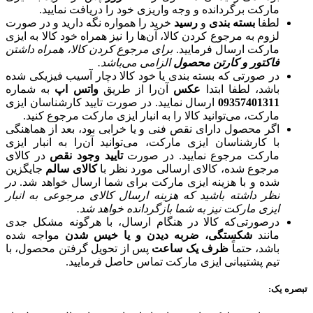
مارکت برگردانده و وجه واریزی خود را دریافت نمایید.
لطفا
بسته بندی
و
رسید
خرید را همواره نگه دارید و در صورت
لزوم به مرجوع کردن کالا، آن‌ها را نیز همراه خود کالا به ایزی
مارکت ارسال فرمایید.
برای مرجوع کردن کالا، همراه داشتن
فاکتور و کارتن محصول
الزامی می‌باشد.
در صورتی که بسته بندی یا خود کالا دچار آسیب فیزیکی شده
باشد، لطفا ابتدا
عکس
آن‌را از طریق
واتس اپ
به شماره
09357401311
ارسال نمایید. در صورت تایید کارشناسان ایزی
مارکت، می‌توانید کالا را به انبار ایزی مارکت مرجوع کنید.
اگر محصول دارای نقص فنی و یا خرابی بود، بعد از هماهنگی
با کارشناسان ایزی مارکت، می‌توانید آن‌را به انبار ایزی
مارکت مرجوع نمایید. در صورت
تایید وجود نقص
در کالای
مرجوع شده، کالای ارسالی مورد نظر با
کالای سالم
جایگزین
شده و با هزینه ایزی مارکت برای شما ارسال خواهد شد.
در
نظر داشته باشید که هزینه ارسال کالای مرجوعی به انبار
ایزی مارکت نیز به شما بازگردانده خواهد شد.
درصورتی‌که کالا در هنگام ارسال، با هرگونه مشکل جدی
مانند
شکستگی، ضربه دیدن
و یا خیس شدن
مواجه شده
باشد، حتماً
ظرف یک ساعت
پس از تحویل گرفتن محصول، با
تیم پشتیبانی ایزی مارکت تماس حاصل فرمایید.
تبصره یک: