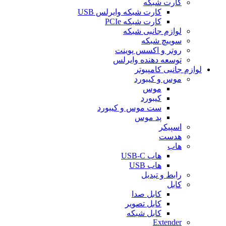
کارت شبکه
کارت شبکه وایرلس USB
کارت شبکه PCIe
لوازم جانبی شبکه
سوییچ شبکه
روتر و اکسس پوینت
توسعه دهنده وایرلس
لوازم جانبی کامپیوتر
موس و کیبورد
موس
کیبورد
ست موس و کیبورد
پد موس
اسپیکر
هدست
هاب
هاب USB-C
هاب USB
رابط و تبدیل
کابل
کابل صدا
کابل تصویر
کابل شبکه
Extender