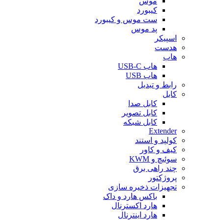
موس
کیبورد
ست موس و کیبورد
پد موس
اسپیکر
هدست
هاب
هاب USB-C
هاب USB
رابط و تبدیل
کابل
کابل صدا
کابل تصویر
کابل شبکه
Extender
کولپد و استند
کیف و کاور
سوئیچ و KWM
چند راهی برق
پروژکتور
تجهیزات ذخیره سازی
باکس هارد و داک
هارد اکسترنال
هارد اینترنال