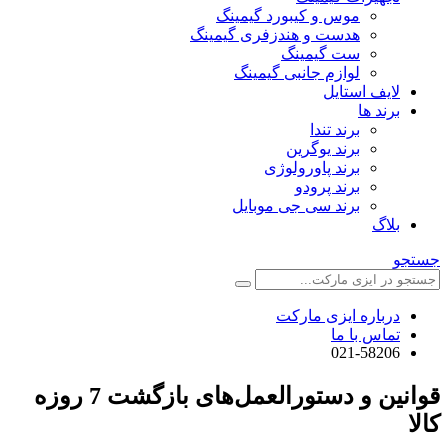
موس و کیبورد گیمینگ
هدست و هندزفری گیمینگ
ست گیمینگ
لوازم جانبی گیمینگ
لایف استایل
برند ها
برند تندا
برند یوگرین
برند پاورولوژی
برند پرودو
برند سی جی موبایل
بلاگ
جستجو
درباره ایزی مارکت
تماس با ما
021-58206
قوانین و دستورالعمل‌های بازگشت 7 روزه
کالا