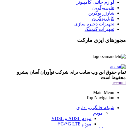
لوازم جانبی کامپیوتر
هاب یوگرین
شارژر یوگرین
کابل یوگرین
تجهیزات ذخیره سازی
تجهیزات گیمینگ
مجوزهای ایزی مارکت
تمام حقوق این وب سایت برای شرکت نوآوران آسان پیشرو
محفوظ است
account
Main Menu
Top Navigation
شبکه خانگی و اداری
مودم
مودم ADSL و VDSL
مودم ۳G/۴G LTE