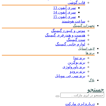
قاب گوشی
سری آیفون 13
سری آیفون 14
سری آیفون 15
ساعت هوشمند
تجهیزات گیمینگ
موس و کیبورد گیمینگ
هدست و هندزفری گیمینگ
ست گیمینگ
لوازم جانبی گیمینگ
لایف استایل
برند ها
برند تندا
برند یوگرین
برند پاورولوژی
برند پرودو
برند سی جی موبایل
بلاگ
جستجو
درباره ایزی مارکت