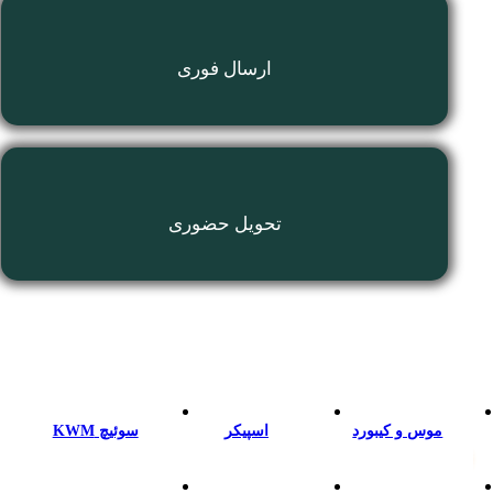
ارسال فوری
تحویل حضوری
موس و كيبورد
اسپيكر
سوئیچ KWM