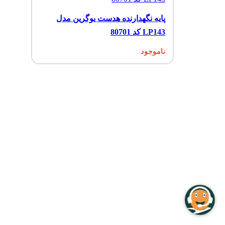
پایه نگهدارنده هدست یوگرین مدل
LP143 کد 80701
ناموجود