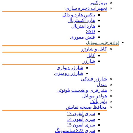
پروژکتور
تجهیزات ذخیره سازی
باکس هارد و داک
هارد اکسترنال
هارد اینترنال
SSD
فلش مموری
لوازم جانبی موبایل
کابل و شارژر
کابل
شارژر
شارژر دیواری
شارژر رومیزی
شارژر فندکی
مبدل
هندزفری و هدست بلوتوثی
هولدر موبایل
پاور بانک
محافظ صفحه نمایش
سری آیفون 13
سری آیفون 14
سری آیفون 15
سری S22 سامسونگ