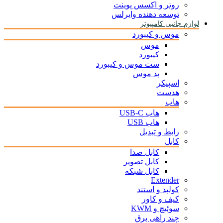
روتر و اکسس پوینت
توسعه دهنده وایرلس
لوازم جانبی کامپیوتر
موس و کیبورد
موس
کیبورد
ست موس و کیبورد
پد موس
اسپیکر
هدست
هاب
هاب USB-C
هاب USB
رابط و تبدیل
کابل
کابل صدا
کابل تصویر
کابل شبکه
Extender
کولپد و استند
کیف و کاور
سوئیچ و KWM
چند راهی برق