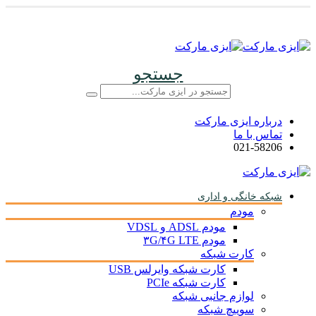
جستجو
درباره ایزی مارکت
تماس با ما
021-58206
شبکه خانگی و اداری
مودم
مودم ADSL و VDSL
مودم ۳G/۴G LTE
کارت شبکه
کارت شبکه وایرلس USB
کارت شبکه PCIe
لوازم جانبی شبکه
سوییچ شبکه