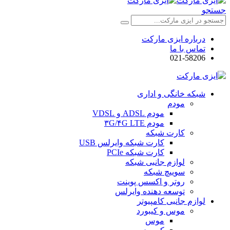
جستجو
درباره ایزی مارکت
تماس با ما
021-58206
شبکه خانگی و اداری
مودم
مودم ADSL و VDSL
مودم ۳G/۴G LTE
کارت شبکه
کارت شبکه وایرلس USB
کارت شبکه PCIe
لوازم جانبی شبکه
سوییچ شبکه
روتر و اکسس پوینت
توسعه دهنده وایرلس
لوازم جانبی کامپیوتر
موس و کیبورد
موس