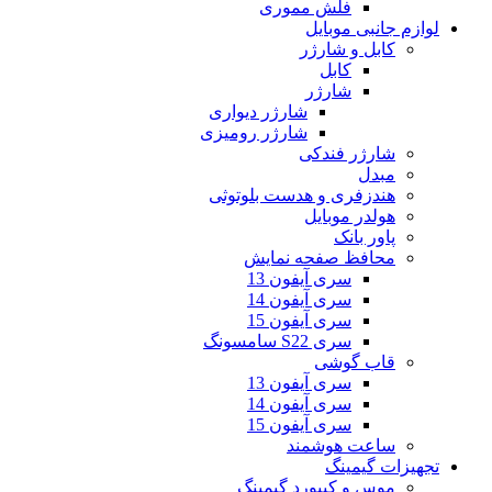
فلش مموری
لوازم جانبی موبایل
کابل و شارژر
کابل
شارژر
شارژر دیواری
شارژر رومیزی
شارژر فندکی
مبدل
هندزفری و هدست بلوتوثی
هولدر موبایل
پاور بانک
محافظ صفحه نمایش
سری آیفون 13
سری آیفون 14
سری آیفون 15
سری S22 سامسونگ
قاب گوشی
سری آیفون 13
سری آیفون 14
سری آیفون 15
ساعت هوشمند
تجهیزات گیمینگ
موس و کیبورد گیمینگ