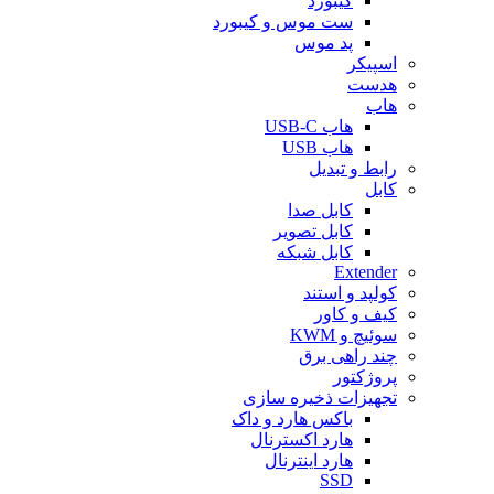
کیبورد
ست موس و کیبورد
پد موس
اسپیکر
هدست
هاب
هاب USB-C
هاب USB
رابط و تبدیل
کابل
کابل صدا
کابل تصویر
کابل شبکه
Extender
کولپد و استند
کیف و کاور
سوئیچ و KWM
چند راهی برق
پروژکتور
تجهیزات ذخیره سازی
باکس هارد و داک
هارد اکسترنال
هارد اینترنال
SSD