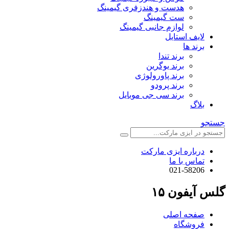
هدست و هندزفری گیمینگ
ست گیمینگ
لوازم جانبی گیمینگ
لایف استایل
برند ها
برند تندا
برند یوگرین
برند پاورولوژی
برند پرودو
برند سی جی موبایل
بلاگ
جستجو
درباره ایزی مارکت
تماس با ما
021-58206
گلس آیفون ۱۵
صفحه اصلی
فروشگاه