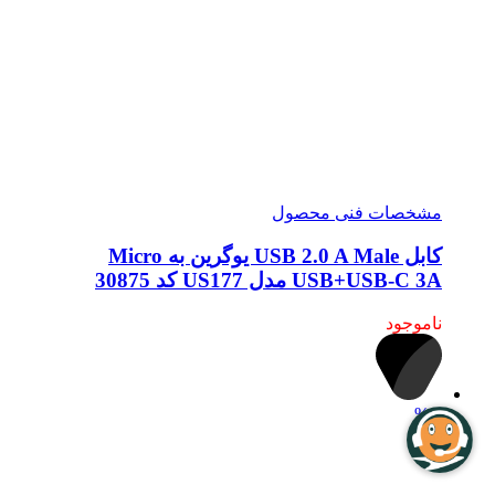
مشخصات فنی محصول
کابل USB 2.0 A Male یوگرین به Micro
USB+USB-C 3A مدل US177 کد 30875
ناموجود
%
4
OFF