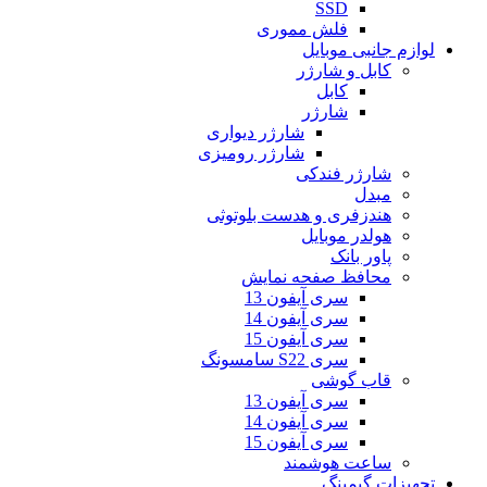
SSD
فلش مموری
لوازم جانبی موبایل
کابل و شارژر
کابل
شارژر
شارژر دیواری
شارژر رومیزی
شارژر فندکی
مبدل
هندزفری و هدست بلوتوثی
هولدر موبایل
پاور بانک
محافظ صفحه نمایش
سری آیفون 13
سری آیفون 14
سری آیفون 15
سری S22 سامسونگ
قاب گوشی
سری آیفون 13
سری آیفون 14
سری آیفون 15
ساعت هوشمند
تجهیزات گیمینگ