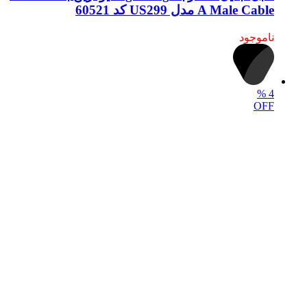
A Male Cable مدل US299 کد 60521
ناموجود
%
4
OFF