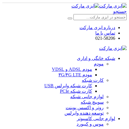
جستجو
درباره ایزی مارکت
تماس با ما
021-58206
شبکه خانگی و اداری
مودم
مودم ADSL و VDSL
مودم ۳G/۴G LTE
کارت شبکه
کارت شبکه وایرلس USB
کارت شبکه PCIe
لوازم جانبی شبکه
سوییچ شبکه
روتر و اکسس پوینت
توسعه دهنده وایرلس
لوازم جانبی کامپیوتر
موس و کیبورد