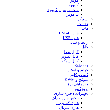
موس
کیبورد
ست موس و کیبورد
پد موس
اسپیکر
هدست
هاب
هاب USB-C
هاب USB
رابط و تبدیل
کابل
کابل صدا
کابل تصویر
کابل شبکه
Extender
کولپد و استند
کیف و کاور
سوئیچ و KWM
چند راهی برق
پروژکتور
تجهیزات ذخیره سازی
باکس هارد و داک
هارد اکسترنال
هارد اینترنال