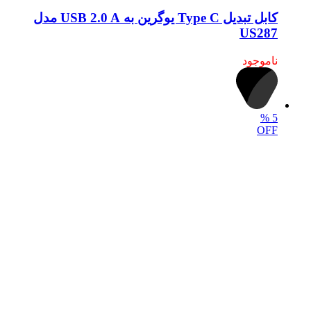
کابل تبدیل Type C یوگرین به USB 2.0 A مدل
US287
ناموجود
%
5
OFF