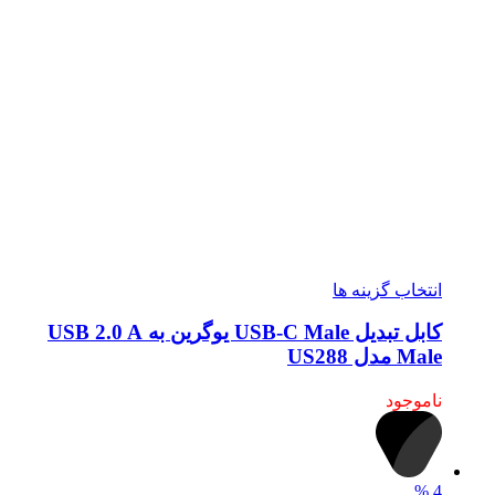
انتخاب گزینه ها
کابل تبدیل USB-C Male یوگرین به USB 2.0 A
Male مدل US288
ناموجود
%
4