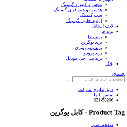
موس و کیبورد گیمینگ
هدست و هندزفری گیمینگ
ست گیمینگ
لوازم جانبی گیمینگ
لایف استایل
برند ها
برند تندا
برند یوگرین
برند پاورولوژی
برند پرودو
برند سی جی موبایل
بلاگ
جستجو
درباره ایزی مارکت
تماس با ما
021-58206
Product Tag - کابل یوگرین
صفحه اصلی