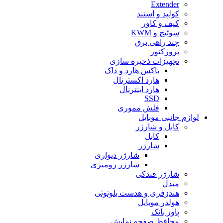
Extender
کولپد و استند
کیف و کاور
سوئیچ و KWM
چند راهی برق
پروژکتور
تجهیزات ذخیره سازی
باکس هارد و داک
هارد اکسترنال
هارد اینترنال
SSD
فلش مموری
لوازم جانبی موبایل
کابل و شارژر
کابل
شارژر
شارژر دیواری
شارژر رومیزی
شارژر فندکی
مبدل
هندزفری و هدست بلوتوثی
هولدر موبایل
پاور بانک
محافظ صفحه نمایش