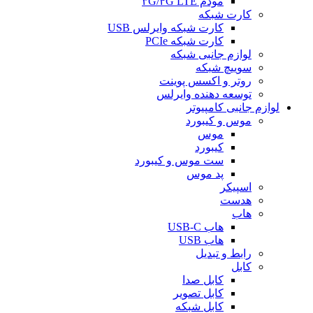
مودم ۳G/۴G LTE
کارت شبکه
کارت شبکه وایرلس USB
کارت شبکه PCIe
لوازم جانبی شبکه
سوییچ شبکه
روتر و اکسس پوینت
توسعه دهنده وایرلس
لوازم جانبی کامپیوتر
موس و کیبورد
موس
کیبورد
ست موس و کیبورد
پد موس
اسپیکر
هدست
هاب
هاب USB-C
هاب USB
رابط و تبدیل
کابل
کابل صدا
کابل تصویر
کابل شبکه