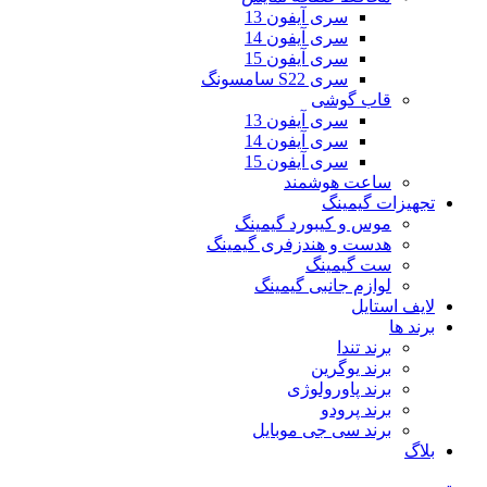
سری آیفون 13
سری آیفون 14
سری آیفون 15
سری S22 سامسونگ
قاب گوشی
سری آیفون 13
سری آیفون 14
سری آیفون 15
ساعت هوشمند
تجهیزات گیمینگ
موس و کیبورد گیمینگ
هدست و هندزفری گیمینگ
ست گیمینگ
لوازم جانبی گیمینگ
لایف استایل
برند ها
برند تندا
برند یوگرین
برند پاورولوژی
برند پرودو
برند سی جی موبایل
بلاگ