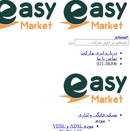
جستجو
درباره ایزی مارکت
تماس با ما
021-58206
شبکه خانگی و اداری
مودم
مودم ADSL و VDSL