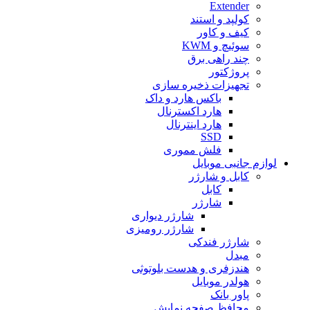
Extender
کولپد و استند
کیف و کاور
سوئیچ و KWM
چند راهی برق
پروژکتور
تجهیزات ذخیره سازی
باکس هارد و داک
هارد اکسترنال
هارد اینترنال
SSD
فلش مموری
لوازم جانبی موبایل
کابل و شارژر
کابل
شارژر
شارژر دیواری
شارژر رومیزی
شارژر فندکی
مبدل
هندزفری و هدست بلوتوثی
هولدر موبایل
پاور بانک
محافظ صفحه نمایش