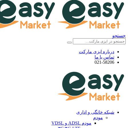
جستجو
درباره ایزی مارکت
تماس با ما
021-58206
شبکه خانگی و اداری
مودم
مودم ADSL و VDSL