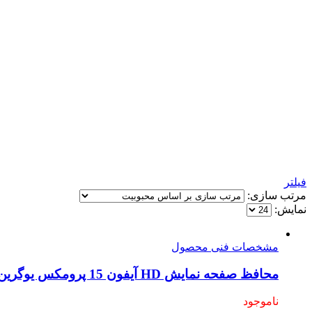
فیلتر
مرتب سازی:
نمایش:
مشخصات فنی محصول
محافظ صفحه نمایش HD آیفون 15 پرومکس یوگرین مدل SP372 کد 25593
ناموجود