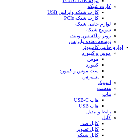
مودم ۳G/۴G LTE
کارت شبکه
کارت شبکه وایرلس USB
کارت شبکه PCIe
لوازم جانبی شبکه
سوییچ شبکه
روتر و اکسس پوینت
توسعه دهنده وایرلس
لوازم جانبی کامپیوتر
موس و کیبورد
موس
کیبورد
ست موس و کیبورد
پد موس
اسپیکر
هدست
هاب
هاب USB-C
هاب USB
رابط و تبدیل
کابل
کابل صدا
کابل تصویر
کابل شبکه