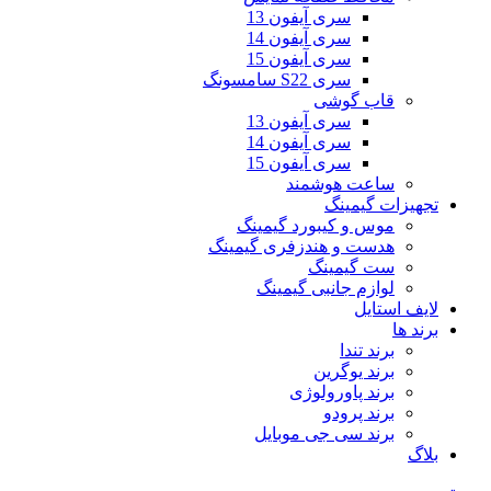
سری آیفون 13
سری آیفون 14
سری آیفون 15
سری S22 سامسونگ
قاب گوشی
سری آیفون 13
سری آیفون 14
سری آیفون 15
ساعت هوشمند
تجهیزات گیمینگ
موس و کیبورد گیمینگ
هدست و هندزفری گیمینگ
ست گیمینگ
لوازم جانبی گیمینگ
لایف استایل
برند ها
برند تندا
برند یوگرین
برند پاورولوژی
برند پرودو
برند سی جی موبایل
بلاگ