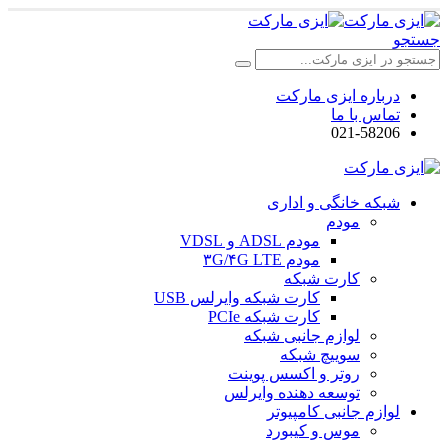
جستجو
درباره ایزی مارکت
تماس با ما
021-58206
شبکه خانگی و اداری
مودم
مودم ADSL و VDSL
مودم ۳G/۴G LTE
کارت شبکه
کارت شبکه وایرلس USB
کارت شبکه PCIe
لوازم جانبی شبکه
سوییچ شبکه
روتر و اکسس پوینت
توسعه دهنده وایرلس
لوازم جانبی کامپیوتر
موس و کیبورد