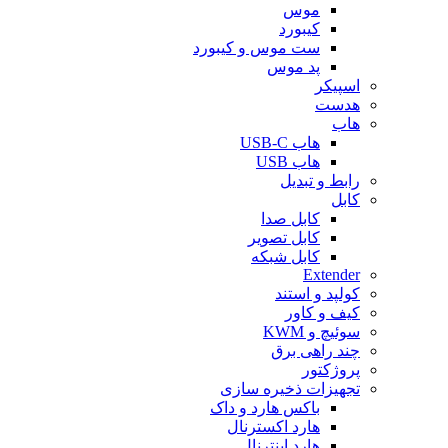
موس
کیبورد
ست موس و کیبورد
پد موس
اسپیکر
هدست
هاب
هاب USB-C
هاب USB
رابط و تبدیل
کابل
کابل صدا
کابل تصویر
کابل شبکه
Extender
کولپد و استند
کیف و کاور
سوئیچ و KWM
چند راهی برق
پروژکتور
تجهیزات ذخیره سازی
باکس هارد و داک
هارد اکسترنال
هارد اینترنال