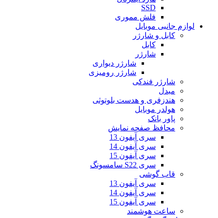
SSD
فلش مموری
لوازم جانبی موبایل
کابل و شارژر
کابل
شارژر
شارژر دیواری
شارژر رومیزی
شارژر فندکی
مبدل
هندزفری و هدست بلوتوثی
هولدر موبایل
پاور بانک
محافظ صفحه نمایش
سری آیفون 13
سری آیفون 14
سری آیفون 15
سری S22 سامسونگ
قاب گوشی
سری آیفون 13
سری آیفون 14
سری آیفون 15
ساعت هوشمند