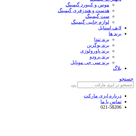
موس و کیبورد گیمینگ
هدست و هندزفری گیمینگ
ست گیمینگ
لوازم جانبی گیمینگ
لایف استایل
برند ها
برند تندا
برند یوگرین
برند پاورولوژی
برند پرودو
برند سی جی موبایل
بلاگ
جستجو
درباره ایزی مارکت
تماس با ما
021-58206