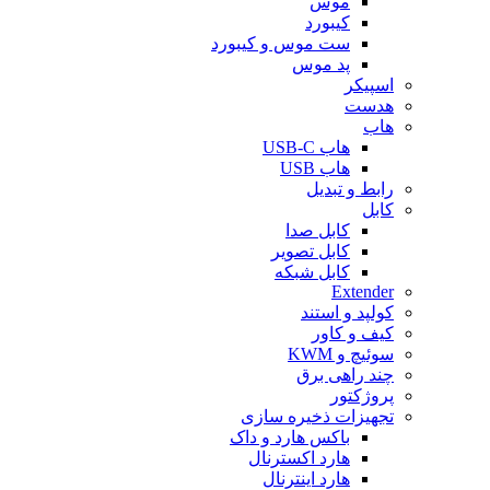
موس
کیبورد
ست موس و کیبورد
پد موس
اسپیکر
هدست
هاب
هاب USB-C
هاب USB
رابط و تبدیل
کابل
کابل صدا
کابل تصویر
کابل شبکه
Extender
کولپد و استند
کیف و کاور
سوئیچ و KWM
چند راهی برق
پروژکتور
تجهیزات ذخیره سازی
باکس هارد و داک
هارد اکسترنال
هارد اینترنال