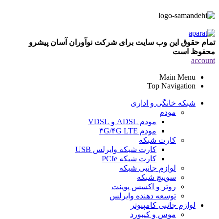
تمام حقوق این وب سایت برای شرکت نوآوران آسان پیشرو
محفوظ است
account
Main Menu
Top Navigation
شبکه خانگی و اداری
مودم
مودم ADSL و VDSL
مودم ۳G/۴G LTE
کارت شبکه
کارت شبکه وایرلس USB
کارت شبکه PCIe
لوازم جانبی شبکه
سوییچ شبکه
روتر و اکسس پوینت
توسعه دهنده وایرلس
لوازم جانبی کامپیوتر
موس و کیبورد