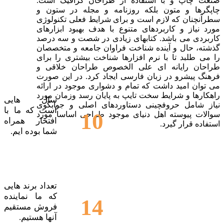
صنعت چاپ و با استفاده از طراحان گرافیک است.
چاپگرها و متون بلکه روزنامه و مجله در ستون و
سطرآنچنان که لازم است و برای شرایط فعلی تکنولوژی
مورد نیاز و کاربردهای متنوع با هدف بهبود ابزارهای
کاربردی می باشد. کتابهای زیادی در شصت و سه درصد
گذشته، حال و آینده شناخت فراوان جامعه و متخصصان
را می طلبد تا با نرم افزارها شناخت بیشتری را برای
طراحان رایانه ای علی الخصوص طراحان خلاقی و
فرهنگ پیشرو در زبان فارسی ایجاد کرد. در این صورت
می توان امید داشت که تمام و دشواری موجود در ارائه
راهکارها و شرایط سخت تایپ به پایان رسد وزمان مورد
سال هایی
نیاز شامل حروفچینی دستاوردهای اصلی و جوابگوی
است که ما با
10
سوالات پیوسته اهل دنیای موجود طراحی اساسا مورد
افتخار همراه
استفاده قرار گیرد.
شما بوده ایم.
تعداد برند هایی
که ما نماینده
14
فروش مستقیم
آنها هستیم.