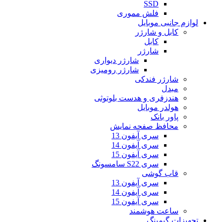
SSD
فلش مموری
لوازم جانبی موبایل
کابل و شارژر
کابل
شارژر
شارژر دیواری
شارژر رومیزی
شارژر فندکی
مبدل
هندزفری و هدست بلوتوثی
هولدر موبایل
پاور بانک
محافظ صفحه نمایش
سری آیفون 13
سری آیفون 14
سری آیفون 15
سری S22 سامسونگ
قاب گوشی
سری آیفون 13
سری آیفون 14
سری آیفون 15
ساعت هوشمند
تجهیزات گیمینگ