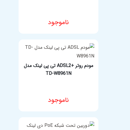
ناموجود
انتخاب گزینه ها
مودم روتر +ADSL2 تی پی لینک مدل
TD-W8961N
ناموجود
مشخصات فنی محصول