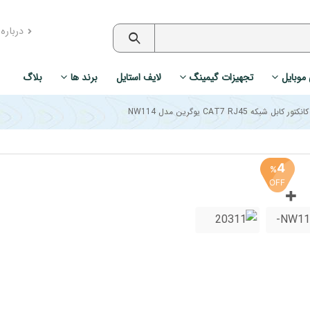
درباره
 موبایل
تجهیزات گیمینگ
لایف استایل
برند ها
بلاگ
شبکه CAT7 RJ45 یوگرین مدل NW114
4
%
OFF