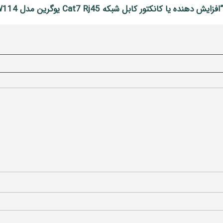
کانکتور کابل شبکه Cat7 Rj45 یوگرین مدل NW114”