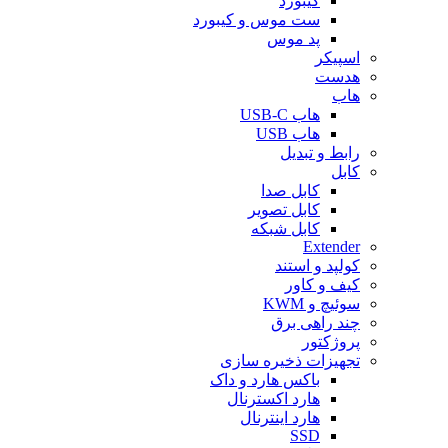
کیبورد
ست موس و کیبورد
پد موس
اسپیکر
هدست
هاب
هاب USB-C
هاب USB
رابط و تبدیل
کابل
کابل صدا
کابل تصویر
کابل شبکه
Extender
کولپد و استند
کیف و کاور
سوئیچ و KWM
چند راهی برق
پروژکتور
تجهیزات ذخیره سازی
باکس هارد و داک
هارد اکسترنال
هارد اینترنال
SSD