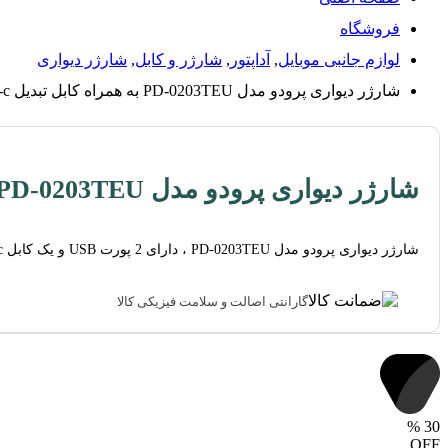
فروشگاه
لوازم جانبی موبایل
,
آداپتور
,
شارژر و کابل
,
شارژر دیواری
شارژر دیواری پرودو مدل PD-0203TEU به همراه کابل تبدیل Type-c
شارژر دیواری پرودو مدل PD-0203TEU به همراه کابل تبدیل Type-c
شارژر دیواری پرودو مدل PD-0203TEU ، دارای 2 پورت USB و یک کابل type-c به طول 1.2 متر می‌باشد که به صورت همزمان می‌تواند دیوایس شما را به صورت فست شارژ، شارژ نماید.
گارانتی اصالت و سلامت فیزیکی کالا
%
30
OFF