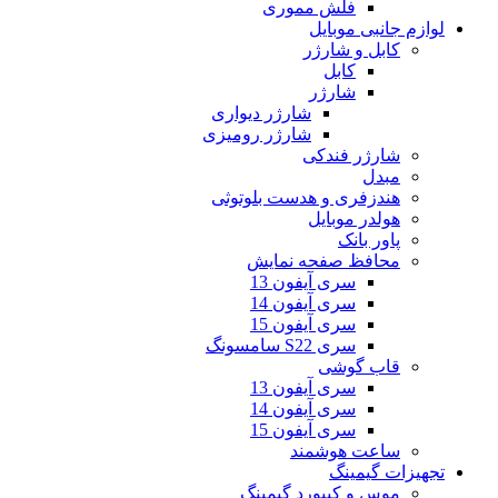
فلش مموری
لوازم جانبی موبایل
کابل و شارژر
کابل
شارژر
شارژر دیواری
شارژر رومیزی
شارژر فندکی
مبدل
هندزفری و هدست بلوتوثی
هولدر موبایل
پاور بانک
محافظ صفحه نمایش
سری آیفون 13
سری آیفون 14
سری آیفون 15
سری S22 سامسونگ
قاب گوشی
سری آیفون 13
سری آیفون 14
سری آیفون 15
ساعت هوشمند
تجهیزات گیمینگ
موس و کیبورد گیمینگ