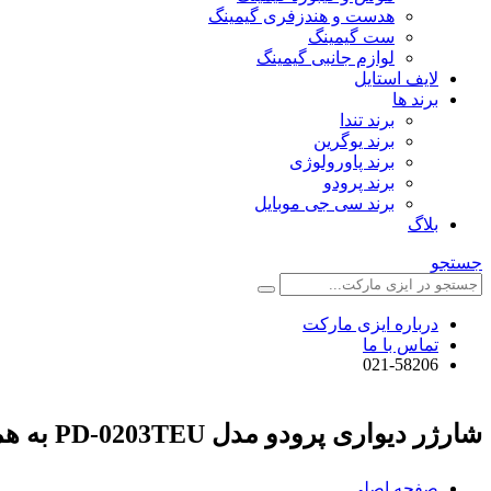
هدست و هندزفری گیمینگ
ست گیمینگ
لوازم جانبی گیمینگ
لایف استایل
برند ها
برند تندا
برند یوگرین
برند پاورولوژی
برند پرودو
برند سی جی موبایل
بلاگ
جستجو
درباره ایزی مارکت
تماس با ما
021-58206
شارژر دیواری پرودو مدل PD-0203TEU به همراه کابل تبدیل Type-c
صفحه اصلی