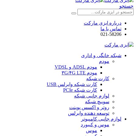
جستجو
درباره ایزی مارکت
تماس با ما
021-58206
شبکه خانگی و اداری
مودم
مودم ADSL و VDSL
مودم ۳G/۴G LTE
کارت شبکه
کارت شبکه وایرلس USB
کارت شبکه PCIe
لوازم جانبی شبکه
سوییچ شبکه
روتر و اکسس پوینت
توسعه دهنده وایرلس
لوازم جانبی کامپیوتر
موس و کیبورد
موس