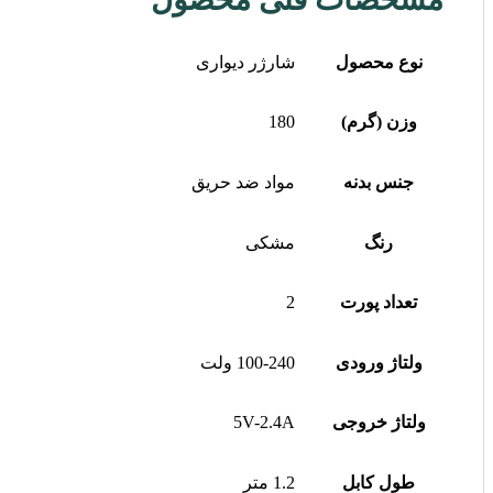
نوع محصول
شارژر دیواری
وزن (گرم)
180
جنس بدنه
مواد ضد حریق
رنگ
مشکی
تعداد پورت
2
ولتاژ ورودی
100-240 ولت
ولتاژ خروجی
5V-2.4A
طول کابل
1.2 متر