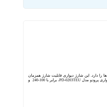
یپ c است که امکان شارژ کردن انواع دستگاه‌ها را دارد. این شارژ دیواری قابلیت شارژ همزمان
دستگاه‌ها را دارد و برای مکان‌هایی که پریز برق کم بوده و دستگاه‌های متعددی را باید شارژ کرد مناسب است. ولتاژ ورودی شارژر دیواری پرودو مدل PD-0203TEU، برابر با 100-240 و