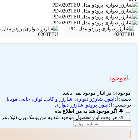
ناموجود
موجودی:
در انبار موجود نمی باشد
دسته:
آداپتور
,
شارژر دیواری
,
شارژر و کابل
,
لوازم جانبی موبایل
برچسب:
آداپتور
,
پرودو
,
شارژر دیواری
🔔 اگر موجود شد به من اطلاع بده
📣 هر وقت این محصول موجود شد به من پیامک بزن (تیک هر دو 