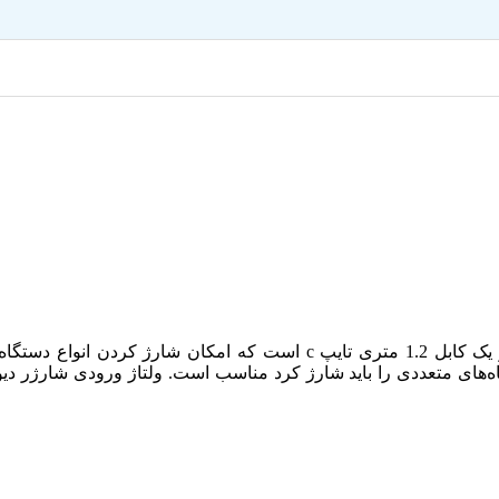
شارژر دیواری پرودو مدل PD-0203TEU دارای دو پورت USB و یک کابل 1.2 متری تا