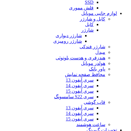
SSD
فلش مموری
لوازم جانبی موبایل
کابل و شارژر
کابل
شارژر
شارژر دیواری
شارژر رومیزی
شارژر فندکی
مبدل
هندزفری و هدست بلوتوثی
هولدر موبایل
پاور بانک
محافظ صفحه نمایش
سری آیفون 13
سری آیفون 14
سری آیفون 15
سری S22 سامسونگ
قاب گوشی
سری آیفون 13
سری آیفون 14
سری آیفون 15
ساعت هوشمند
تجهیزات گیمینگ