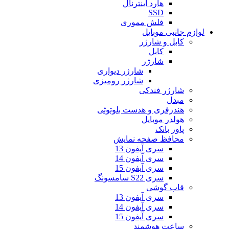
هارد اینترنال
SSD
فلش مموری
لوازم جانبی موبایل
کابل و شارژر
کابل
شارژر
شارژر دیواری
شارژر رومیزی
شارژر فندکی
مبدل
هندزفری و هدست بلوتوثی
هولدر موبایل
پاور بانک
محافظ صفحه نمایش
سری آیفون 13
سری آیفون 14
سری آیفون 15
سری S22 سامسونگ
قاب گوشی
سری آیفون 13
سری آیفون 14
سری آیفون 15
ساعت هوشمند