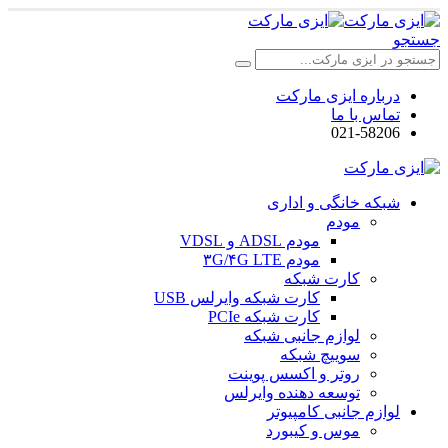
جستجو
درباره ایزی مارکت
تماس با ما
021-58206
شبکه خانگی و اداری
مودم
مودم ADSL و VDSL
مودم ۳G/۴G LTE
کارت شبکه
کارت شبکه وایرلس USB
کارت شبکه PCIe
لوازم جانبی شبکه
سوییچ شبکه
روتر و اکسس پوینت
توسعه دهنده وایرلس
لوازم جانبی کامپیوتر
موس و کیبورد