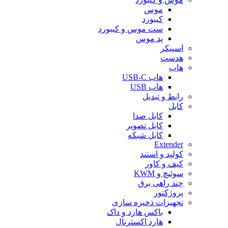
موس
کیبورد
ست موس و کیبورد
پد موس
اسپیکر
هدست
هاب
هاب USB-C
هاب USB
رابط و تبدیل
کابل
کابل صدا
کابل تصویر
کابل شبکه
Extender
کولپد و استند
کیف و کاور
سوئیچ و KWM
چند راهی برق
پروژکتور
تجهیزات ذخیره سازی
باکس هارد و داک
هارد اکسترنال