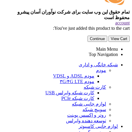
تمام حقوق این وب سایت برای شرکت نوآوران آسان پیشرو
محفوظ است
account
You've just added this product to the cart:
Continue
View Cart
Main Menu
Top Navigation
شبکه خانگی و اداری
مودم
مودم ADSL و VDSL
مودم ۳G/۴G LTE
کارت شبکه
کارت شبکه وایرلس USB
کارت شبکه PCIe
لوازم جانبی شبکه
سوییچ شبکه
روتر و اکسس پوینت
توسعه دهنده وایرلس
لوازم جانبی کامپیوتر
موس و کیبورد