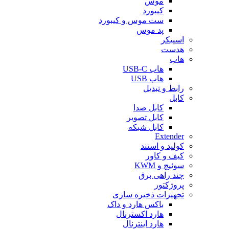
موس
کیبورد
ست موس و کیبورد
پد موس
اسپیکر
هدست
هاب
هاب USB-C
هاب USB
رابط و تبدیل
کابل
کابل صدا
کابل تصویر
کابل شبکه
Extender
کولپد و استند
کیف و کاور
سوئیچ و KWM
چند راهی برق
پروژکتور
تجهیزات ذخیره سازی
باکس هارد و داک
هارد اکسترنال
هارد اینترنال