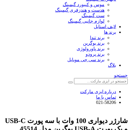
موس و کیبورد گیمینگ
هدست و هندزفری گیمینگ
ست گیمینگ
لوازم جانبی گیمینگ
لایف استایل
برند ها
برند تندا
برند یوگرین
برند پاورولوژی
برند پرودو
برند سی جی موبایل
بلاگ
جستجو
درباره ایزی مارکت
تماس با ما
021-58206
شارژر دیواری 100 وات با سه پورت USB-C
و یک پورت USB-A یوگرین مدل 45514