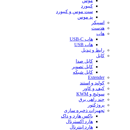
موس
کیبورد
ست موس و کیبورد
پد موس
اسپیکر
هدست
هاب
هاب USB-C
هاب USB
رابط و تبدیل
کابل
کابل صدا
کابل تصویر
کابل شبکه
Extender
کولپد و استند
کیف و کاور
سوئیچ و KWM
چند راهی برق
پروژکتور
تجهیزات ذخیره سازی
باکس هارد و داک
هارد اکسترنال
هارد اینترنال