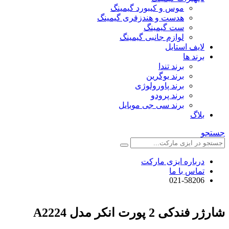
موس و کیبورد گیمینگ
هدست و هندزفری گیمینگ
ست گیمینگ
لوازم جانبی گیمینگ
لایف استایل
برند ها
برند تندا
برند یوگرین
برند پاورولوژی
برند پرودو
برند سی جی موبایل
بلاگ
جستجو
درباره ایزی مارکت
تماس با ما
021-58206
شارژر فندکی 2 پورت انکر مدل A2224