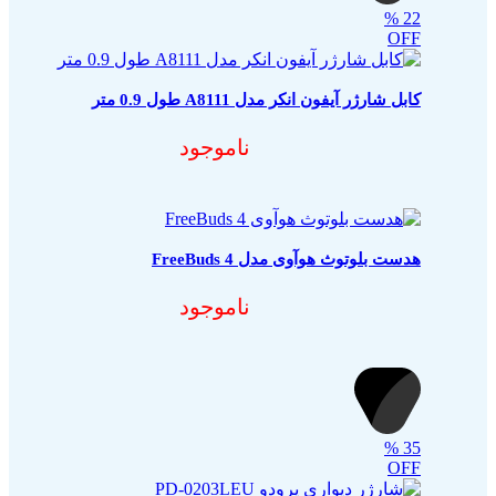
%
22
OFF
کابل شارژر آیفون انکر مدل A8111 طول 0.9 متر
مشخصات فنی محصو
ناموجود
هدست بلوتوث هوآوی مدل FreeBuds 4
افزودن به سبد خری
ناموجود
%
35
OFF