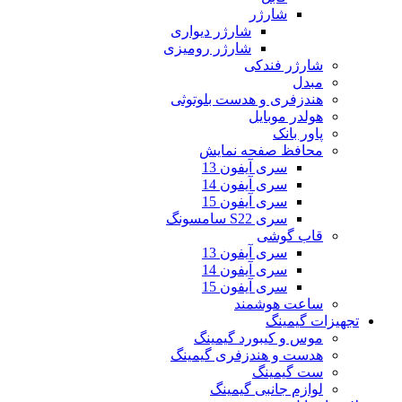
شارژر
شارژر دیواری
شارژر رومیزی
شارژر فندکی
مبدل
هندزفری و هدست بلوتوثی
هولدر موبایل
پاور بانک
محافظ صفحه نمایش
سری آیفون 13
سری آیفون 14
سری آیفون 15
سری S22 سامسونگ
قاب گوشی
سری آیفون 13
سری آیفون 14
سری آیفون 15
ساعت هوشمند
تجهیزات گیمینگ
موس و کیبورد گیمینگ
هدست و هندزفری گیمینگ
ست گیمینگ
لوازم جانبی گیمینگ