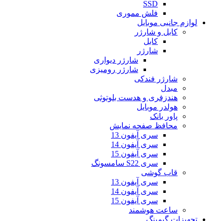
SSD
فلش مموری
لوازم جانبی موبایل
کابل و شارژر
کابل
شارژر
شارژر دیواری
شارژر رومیزی
شارژر فندکی
مبدل
هندزفری و هدست بلوتوثی
هولدر موبایل
پاور بانک
محافظ صفحه نمایش
سری آیفون 13
سری آیفون 14
سری آیفون 15
سری S22 سامسونگ
قاب گوشی
سری آیفون 13
سری آیفون 14
سری آیفون 15
ساعت هوشمند
تجهیزات گیمینگ