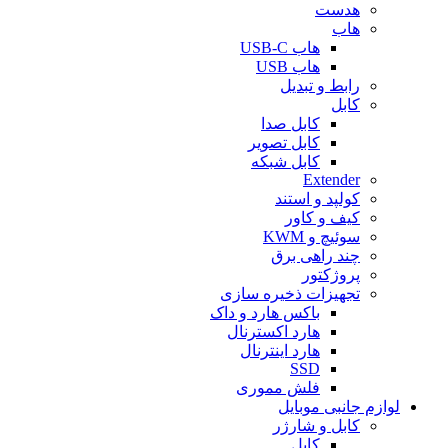
هدست
هاب
هاب USB-C
هاب USB
رابط و تبدیل
کابل
کابل صدا
کابل تصویر
کابل شبکه
Extender
کولپد و استند
کیف و کاور
سوئیچ و KWM
چند راهی برق
پروژکتور
تجهیزات ذخیره سازی
باکس هارد و داک
هارد اکسترنال
هارد اینترنال
SSD
فلش مموری
لوازم جانبی موبایل
کابل و شارژر
کابل