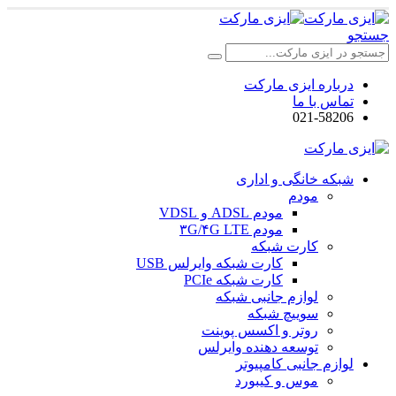
جستجو
درباره ایزی مارکت
تماس با ما
021-58206
شبکه خانگی و اداری
مودم
مودم ADSL و VDSL
مودم ۳G/۴G LTE
کارت شبکه
کارت شبکه وایرلس USB
کارت شبکه PCIe
لوازم جانبی شبکه
سوییچ شبکه
روتر و اکسس پوینت
توسعه دهنده وایرلس
لوازم جانبی کامپیوتر
موس و کیبورد