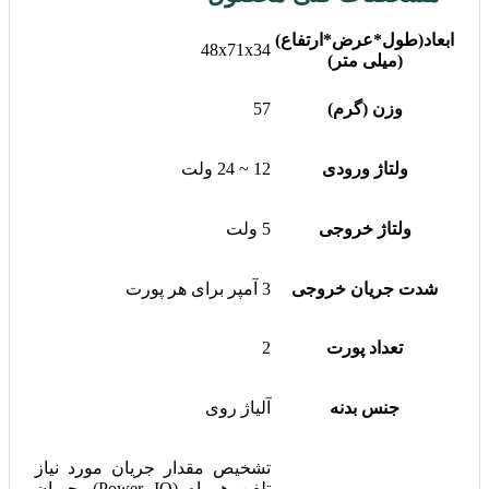
ابعاد(طول*عرض*ارتفاع)
48x71x34
(میلی متر)
وزن (گرم)
57
ولتاژ ورودی
12 ~ 24 ولت
ولتاژ خروجی
5 ولت
شدت جریان خروجی
3 آمپر برای هر پورت
تعداد پورت
2
جنس بدنه
آلیاژ روی
تشخیص مقدار جریان مورد نیاز
تلفن همراه (Power IQ), جبران