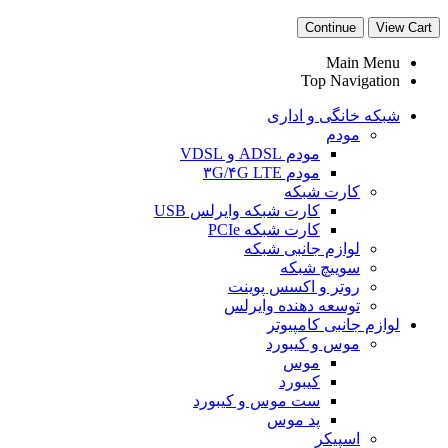
Continue
View Cart
Main Menu
Top Navigation
شبکه خانگی و اداری
مودم
مودم ADSL و VDSL
مودم ۳G/۴G LTE
کارت شبکه
کارت شبکه وایرلس USB
کارت شبکه PCIe
لوازم جانبی شبکه
سوییچ شبکه
روتر و اکسس پوینت
توسعه دهنده وایرلس
لوازم جانبی کامپیوتر
موس و کیبورد
موس
کیبورد
ست موس و کیبورد
پد موس
اسپیکر