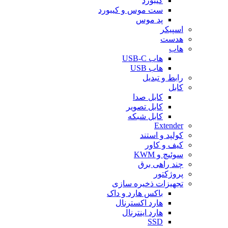
کیبورد
ست موس و کیبورد
پد موس
اسپیکر
هدست
هاب
هاب USB-C
هاب USB
رابط و تبدیل
کابل
کابل صدا
کابل تصویر
کابل شبکه
Extender
کولپد و استند
کیف و کاور
سوئیچ و KWM
چند راهی برق
پروژکتور
تجهیزات ذخیره سازی
باکس هارد و داک
هارد اکسترنال
هارد اینترنال
SSD