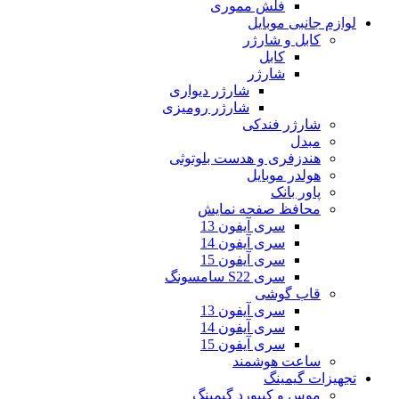
فلش مموری
لوازم جانبی موبایل
کابل و شارژر
کابل
شارژر
شارژر دیواری
شارژر رومیزی
شارژر فندکی
مبدل
هندزفری و هدست بلوتوثی
هولدر موبایل
پاور بانک
محافظ صفحه نمایش
سری آیفون 13
سری آیفون 14
سری آیفون 15
سری S22 سامسونگ
قاب گوشی
سری آیفون 13
سری آیفون 14
سری آیفون 15
ساعت هوشمند
تجهیزات گیمینگ
موس و کیبورد گیمینگ