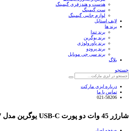
هدست و هندزفری گیمینگ
ست گیمینگ
لوازم جانبی گیمینگ
لایف استایل
برند ها
برند تندا
برند یوگرین
برند پاورولوژی
برند پرودو
برند سی جی موبایل
بلاگ
جستجو
درباره ایزی مارکت
تماس با ما
021-58206
شارژر 45 وات دو پورت USB-C یوگرین مدل X707 کد 35008
صفحه اصلی