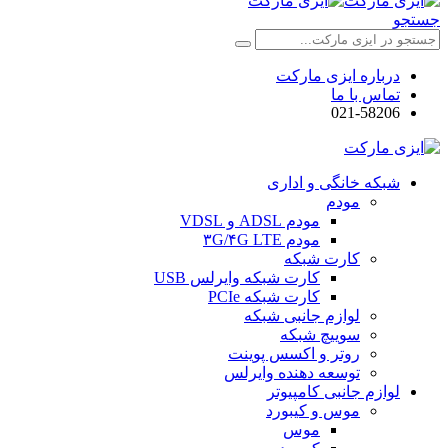
جستجو
درباره ایزی مارکت
تماس با ما
021-58206
شبکه خانگی و اداری
مودم
مودم ADSL و VDSL
مودم ۳G/۴G LTE
کارت شبکه
کارت شبکه وایرلس USB
کارت شبکه PCIe
لوازم جانبی شبکه
سوییچ شبکه
روتر و اکسس پوینت
توسعه دهنده وایرلس
لوازم جانبی کامپیوتر
موس و کیبورد
موس