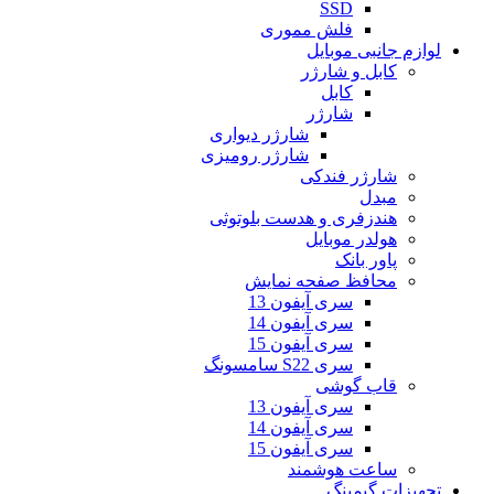
SSD
فلش مموری
لوازم جانبی موبایل
کابل و شارژر
کابل
شارژر
شارژر دیواری
شارژر رومیزی
شارژر فندکی
مبدل
هندزفری و هدست بلوتوثی
هولدر موبایل
پاور بانک
محافظ صفحه نمایش
سری آیفون 13
سری آیفون 14
سری آیفون 15
سری S22 سامسونگ
قاب گوشی
سری آیفون 13
سری آیفون 14
سری آیفون 15
ساعت هوشمند
تجهیزات گیمینگ