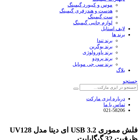
موس و کیبورد گیمینگ
هدست و هندزفری گیمینگ
ست گیمینگ
لوازم جانبی گیمینگ
لایف استایل
برند ها
برند تندا
برند یوگرین
برند پاورولوژی
برند پرودو
برند سی جی موبایل
بلاگ
جستجو
درباره ایزی مارکت
تماس با ما
021-58206
فلش مموری USB 3.2 ای دیتا مدل UV128
ظرفیت 32 گیگابایت