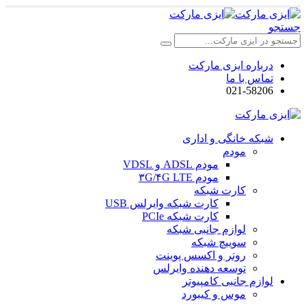
جستجو
درباره ایزی مارکت
تماس با ما
021-58206
شبکه خانگی و اداری
مودم
مودم ADSL و VDSL
مودم ۳G/۴G LTE
کارت شبکه
کارت شبکه وایرلس USB
کارت شبکه PCIe
لوازم جانبی شبکه
سوییچ شبکه
روتر و اکسس پوینت
توسعه دهنده وایرلس
لوازم جانبی کامپیوتر
موس و کیبورد