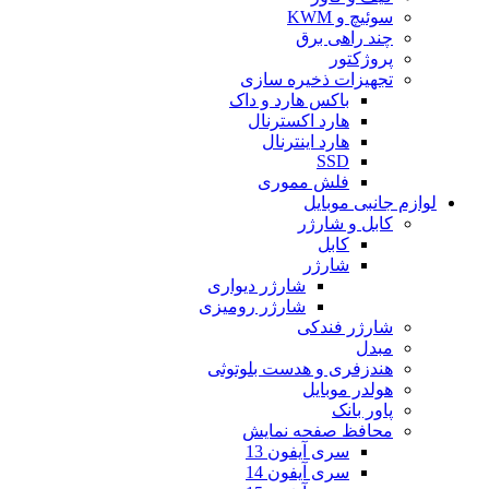
سوئیچ و KWM
چند راهی برق
پروژکتور
تجهیزات ذخیره سازی
باکس هارد و داک
هارد اکسترنال
هارد اینترنال
SSD
فلش مموری
لوازم جانبی موبایل
کابل و شارژر
کابل
شارژر
شارژر دیواری
شارژر رومیزی
شارژر فندکی
مبدل
هندزفری و هدست بلوتوثی
هولدر موبایل
پاور بانک
محافظ صفحه نمایش
سری آیفون 13
سری آیفون 14