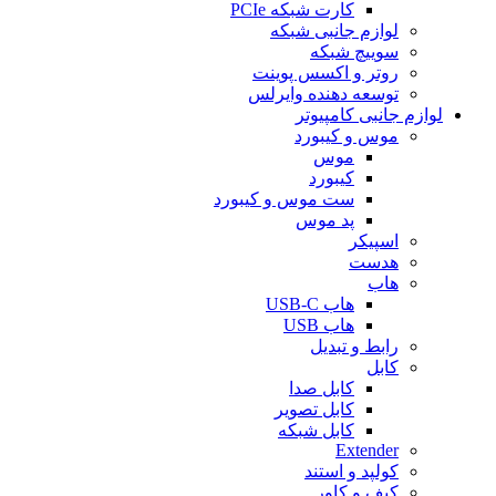
کارت شبکه PCIe
لوازم جانبی شبکه
سوییچ شبکه
روتر و اکسس پوینت
توسعه دهنده وایرلس
لوازم جانبی کامپیوتر
موس و کیبورد
موس
کیبورد
ست موس و کیبورد
پد موس
اسپیکر
هدست
هاب
هاب USB-C
هاب USB
رابط و تبدیل
کابل
کابل صدا
کابل تصویر
کابل شبکه
Extender
کولپد و استند
کیف و کاور