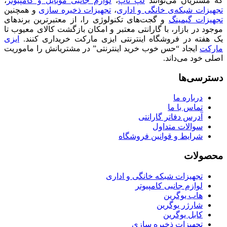
که مشتریان می‌توانند
لپ تاپ
،
لوازم جانبی موبایل و کامپیوتر
،
تجهیزات شبکه‌ی خانگی و اداری
،
تجهیزات ذخیره سازی
و همچنین
تجهیزات گیمینگ
و گجت‌های تکنولوژی را، از معتبرترین برندهای
موجود در بازار، با گارانتی معتبر و امکان بازگشت کالای معیوب تا
یک هفته در فروشگاه اینترنتی ایزی مارکت خریداری کنند.
ایزی
مارکت
ایجاد “حس خوب خرید اینترنتی” در مشتریانش را ماموریت
اصلی خود می‌داند.
دسترسی‌ها
درباره ما
تماس با ما
آدرس دفاتر گارانتی
سوالات متداول
شرایط و قوانین فروشگاه
محصولات
تجهیزات شبکه خانگی و اداری
لوازم جانبی کامپیوتر
هاب یوگرین
شارژر یوگرین
کابل یوگرین
تجهیزات ذخیره سازی