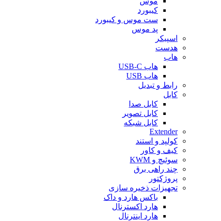
موس
کیبورد
ست موس و کیبورد
پد موس
اسپیکر
هدست
هاب
هاب USB-C
هاب USB
رابط و تبدیل
کابل
کابل صدا
کابل تصویر
کابل شبکه
Extender
کولپد و استند
کیف و کاور
سوئیچ و KWM
چند راهی برق
پروژکتور
تجهیزات ذخیره سازی
باکس هارد و داک
هارد اکسترنال
هارد اینترنال