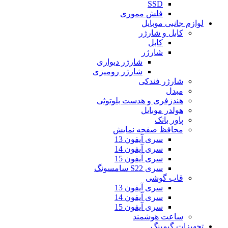
SSD
فلش مموری
لوازم جانبی موبایل
کابل و شارژر
کابل
شارژر
شارژر دیواری
شارژر رومیزی
شارژر فندکی
مبدل
هندزفری و هدست بلوتوثی
هولدر موبایل
پاور بانک
محافظ صفحه نمایش
سری آیفون 13
سری آیفون 14
سری آیفون 15
سری S22 سامسونگ
قاب گوشی
سری آیفون 13
سری آیفون 14
سری آیفون 15
ساعت هوشمند
تجهیزات گیمینگ