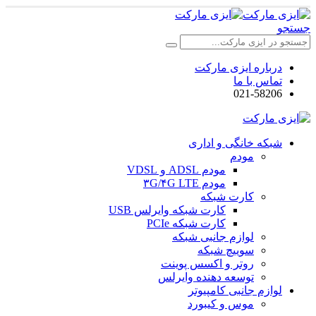
جستجو
درباره ایزی مارکت
تماس با ما
021-58206
شبکه خانگی و اداری
مودم
مودم ADSL و VDSL
مودم ۳G/۴G LTE
کارت شبکه
کارت شبکه وایرلس USB
کارت شبکه PCIe
لوازم جانبی شبکه
سوییچ شبکه
روتر و اکسس پوینت
توسعه دهنده وایرلس
لوازم جانبی کامپیوتر
موس و کیبورد