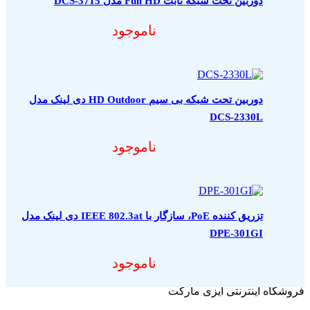
دوربین تحت شبکه ثابت Full HD مدل DCS-3715
ناموجود
دوربین تحت شبکه بی سیم HD Outdoor دی لینک مدل
DCS-2330L
ناموجود
تزریق کننده PoE، سازگار با IEEE 802.3at دی لینک مدل
DPE-301GI
ناموجود
فروشگاه اینترنتی ایزی مارکت