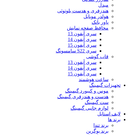
مبدل
هندزفری و هدست بلوتوثی
هولدر موبایل
پاور بانک
محافظ صفحه نمایش
سری آیفون 13
سری آیفون 14
سری آیفون 15
سری S22 سامسونگ
قاب گوشی
سری آیفون 13
سری آیفون 14
سری آیفون 15
ساعت هوشمند
تجهیزات گیمینگ
موس و کیبورد گیمینگ
هدست و هندزفری گیمینگ
ست گیمینگ
لوازم جانبی گیمینگ
لایف استایل
برند ها
برند تندا
برند یوگرین