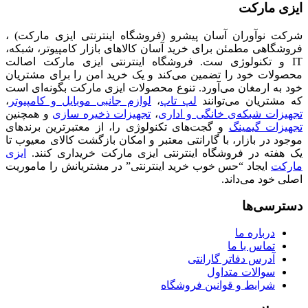
ایزی مارکت
شرکت نوآوران آسان پیشرو (فروشگاه اینترنتی ایزی مارکت) ،
فروشگاهی مطمئن برای خرید آسان کالاهای بازار کامپیوتر، شبکه،
IT و تکنولوژی ست. فروشگاه اینترنتی ایزی مارکت اصالت
محصولات خود را تضمین می‌کند و یک خرید امن را برای مشتریان
خود به ارمغان می‌آورد. تنوع محصولات ایزی مارکت بگونه‌ای است
که مشتریان می‌توانند
لپ تاپ
،
لوازم جانبی موبایل و کامپیوتر
،
تجهیزات شبکه‌ی خانگی و اداری
،
تجهیزات ذخیره سازی
و همچنین
تجهیزات گیمینگ
و گجت‌های تکنولوژی را، از معتبرترین برندهای
موجود در بازار، با گارانتی معتبر و امکان بازگشت کالای معیوب تا
یک هفته در فروشگاه اینترنتی ایزی مارکت خریداری کنند.
ایزی
مارکت
ایجاد “حس خوب خرید اینترنتی” در مشتریانش را ماموریت
اصلی خود می‌داند.
دسترسی‌ها
درباره ما
تماس با ما
آدرس دفاتر گارانتی
سوالات متداول
شرایط و قوانین فروشگاه