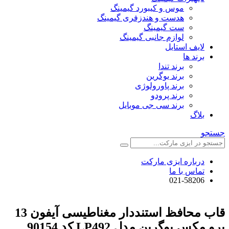
موس و کیبورد گیمینگ
هدست و هندزفری گیمینگ
ست گیمینگ
لوازم جانبی گیمینگ
لایف استایل
برند ها
برند تندا
برند یوگرین
برند پاورولوژی
برند پرودو
برند سی جی موبایل
بلاگ
جستجو
درباره ایزی مارکت
تماس با ما
021-58206
قاب محافظ استنددار مغناطیسی آیفون 13
پرو مکس یوگرین مدل LP492 کد 90154