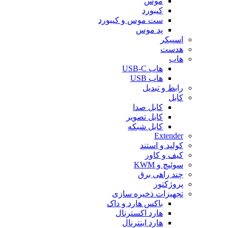
موس
کیبورد
ست موس و کیبورد
پد موس
اسپیکر
هدست
هاب
هاب USB-C
هاب USB
رابط و تبدیل
کابل
کابل صدا
کابل تصویر
کابل شبکه
Extender
کولپد و استند
کیف و کاور
سوئیچ و KWM
چند راهی برق
پروژکتور
تجهیزات ذخیره سازی
باکس هارد و داک
هارد اکسترنال
هارد اینترنال