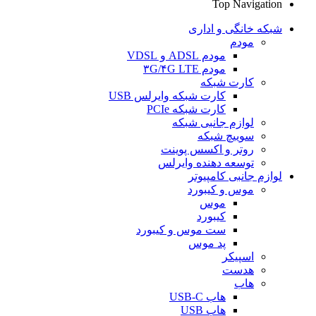
Top Navigation
شبکه خانگی و اداری
مودم
مودم ADSL و VDSL
مودم ۳G/۴G LTE
کارت شبکه
کارت شبکه وایرلس USB
کارت شبکه PCIe
لوازم جانبی شبکه
سوییچ شبکه
روتر و اکسس پوینت
توسعه دهنده وایرلس
لوازم جانبی کامپیوتر
موس و کیبورد
موس
کیبورد
ست موس و کیبورد
پد موس
اسپیکر
هدست
هاب
هاب USB-C
هاب USB