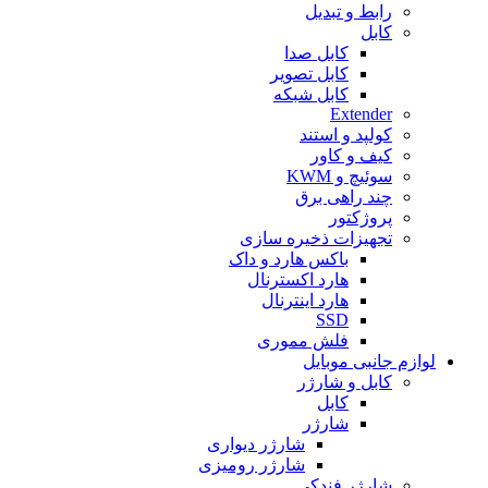
رابط و تبدیل
کابل
کابل صدا
کابل تصویر
کابل شبکه
Extender
کولپد و استند
کیف و کاور
سوئیچ و KWM
چند راهی برق
پروژکتور
تجهیزات ذخیره سازی
باکس هارد و داک
هارد اکسترنال
هارد اینترنال
SSD
فلش مموری
لوازم جانبی موبایل
کابل و شارژر
کابل
شارژر
شارژر دیواری
شارژر رومیزی
شارژر فندکی