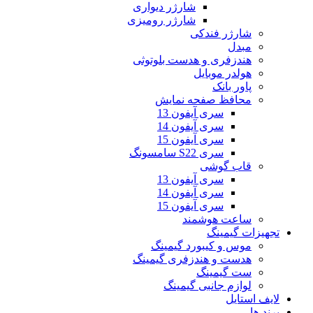
شارژر دیواری
شارژر رومیزی
شارژر فندکی
مبدل
هندزفری و هدست بلوتوثی
هولدر موبایل
پاور بانک
محافظ صفحه نمایش
سری آیفون 13
سری آیفون 14
سری آیفون 15
سری S22 سامسونگ
قاب گوشی
سری آیفون 13
سری آیفون 14
سری آیفون 15
ساعت هوشمند
تجهیزات گیمینگ
موس و کیبورد گیمینگ
هدست و هندزفری گیمینگ
ست گیمینگ
لوازم جانبی گیمینگ
لایف استایل
برند ها