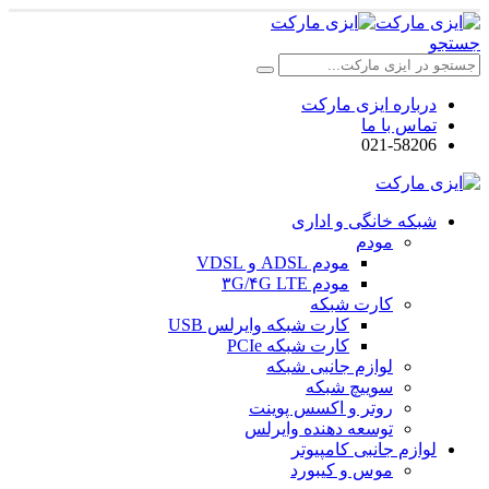
جستجو
درباره ایزی مارکت
تماس با ما
021-58206
شبکه خانگی و اداری
مودم
مودم ADSL و VDSL
مودم ۳G/۴G LTE
کارت شبکه
کارت شبکه وایرلس USB
کارت شبکه PCIe
لوازم جانبی شبکه
سوییچ شبکه
روتر و اکسس پوینت
توسعه دهنده وایرلس
لوازم جانبی کامپیوتر
موس و کیبورد