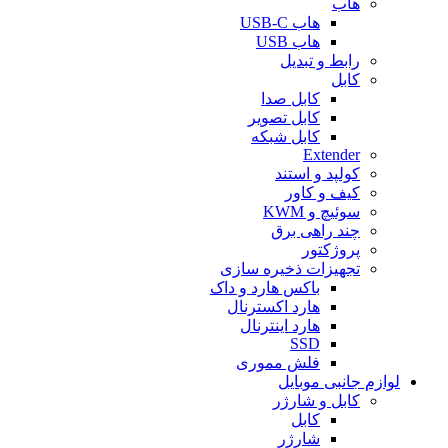
هاب
هاب USB-C
هاب USB
رابط و تبدیل
کابل
کابل صدا
کابل تصویر
کابل شبکه
Extender
کولپد و استند
کیف و کاور
سوئیچ و KWM
چند راهی برق
پروژکتور
تجهیزات ذخیره سازی
باکس هارد و داک
هارد اکسترنال
هارد اینترنال
SSD
فلش مموری
لوازم جانبی موبایل
کابل و شارژر
کابل
شارژر