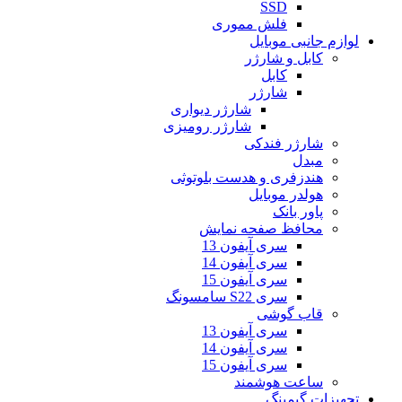
SSD
فلش مموری
لوازم جانبی موبایل
کابل و شارژر
کابل
شارژر
شارژر دیواری
شارژر رومیزی
شارژر فندکی
مبدل
هندزفری و هدست بلوتوثی
هولدر موبایل
پاور بانک
محافظ صفحه نمایش
سری آیفون 13
سری آیفون 14
سری آیفون 15
سری S22 سامسونگ
قاب گوشی
سری آیفون 13
سری آیفون 14
سری آیفون 15
ساعت هوشمند
تجهیزات گیمینگ