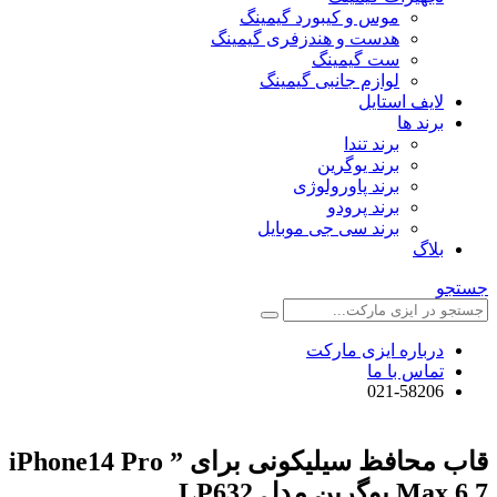
موس و کیبورد گیمینگ
هدست و هندزفری گیمینگ
ست گیمینگ
لوازم جانبی گیمینگ
لایف استایل
برند ها
برند تندا
برند یوگرین
برند پاورولوژی
برند پرودو
برند سی جی موبایل
بلاگ
جستجو
درباره ایزی مارکت
تماس با ما
021-58206
قاب محافظ سیلیکونی برای ” iPhone14 Pro
Max 6.7 یوگرین مدل LP632