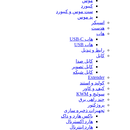
موس
کیبورد
ست موس و کیبورد
پد موس
اسپیکر
هدست
هاب
هاب USB-C
هاب USB
رابط و تبدیل
کابل
کابل صدا
کابل تصویر
کابل شبکه
Extender
کولپد و استند
کیف و کاور
سوئیچ و KWM
چند راهی برق
پروژکتور
تجهیزات ذخیره سازی
باکس هارد و داک
هارد اکسترنال
هارد اینترنال