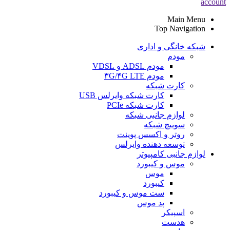
account
Main Menu
Top Navigation
شبکه خانگی و اداری
مودم
مودم ADSL و VDSL
مودم ۳G/۴G LTE
کارت شبکه
کارت شبکه وایرلس USB
کارت شبکه PCIe
لوازم جانبی شبکه
سوییچ شبکه
روتر و اکسس پوینت
توسعه دهنده وایرلس
لوازم جانبی کامپیوتر
موس و کیبورد
موس
کیبورد
ست موس و کیبورد
پد موس
اسپیکر
هدست